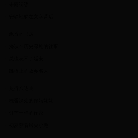
未雨绸缪
安静地躲在文字背后
飘香的书房
掩映在历史深处的往事
总也忘不了延安
跳板上的故乡名人
龙行八达岭
槐香深处的保姆姥姥
针芒一样的作家
初夏踮着脚尖小跑