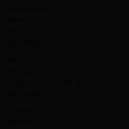
在德国小城扎堆看球
家家有芍药
猎鹰起飞
用文学照亮那片土地
眺望
莫斯科之行
《海燕》2018年第4期｜厉彦林：舍命保花
双城记——郑州与北京
不老的金波
观摩崖石刻记