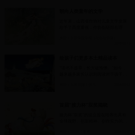
性……
朝向人类童年的文学
近年来，山西省作协对儿童文学发展
给予了高度重视，作协创研部在理论
内刊《创作与研究》组织了《朝向人
来源：太原学院学报（社会社学版）
类童年的文学》的专题讨论……
2018/06/13
给孩子们更多本土精品读本
“读书不趁早，长大徒悔懊。”如今，
越来越多家长认识到阅读对于孩子成
长的重要性，从小培养孩子的阅读习
来源：人民日报丨张凡
2018/06/14
惯，成为不少家长心头的大事……
首届“接力杯”双奖揭晓
接力杯“双奖”的设立旨在培养出具有
全球视野、创新精神、创作实力的儿
童文学新人，鼓励幼儿文学和中短篇
来源：36365丨李菁
2018/06/07
小说的探索和创新……