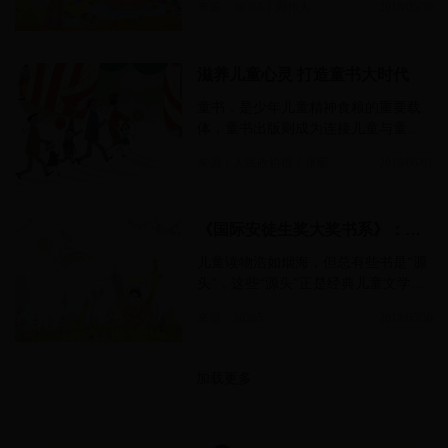
来源：36365丨周作人
2018/05/30
首，时隔半年补写仍是“日写数章”，
可以说是意犹未尽……
滋养儿童心灵 打造童书大时代
童书，是少年儿童精神食粮的重要载
体，童书出版则成为连接儿童与童书
不可或缺的重要桥梁。我国改革开放
来源：人民政协报丨张丽
2018/06/01
40年来，童书专业出版社从两家到几
十家，童书出版贸易从国内走向国
际……
《国际安徒生奖大奖书系》：一盏美丽而璀璨的灯
儿童读物浩如烟海，但总有些书是“源
头”，这些“源头”正是经典儿童文学作
品。《国际安徒生奖大奖书系》是“国
来源：36365
2018/05/30
际安徒生奖”获奖作家作品被最大规模
的一次出版……
加载更多