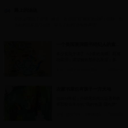
04
路上的汤汤
在路上”的这个自信、自在、欢喜的“我”就是汤汤呀！而我，作
为她的朋友正巧在场，听见了她的“自由放声唱”……
一个美国资深图书经纪人的童书市场观察
多少女孩子读了《小鲁的池塘》而感
动落泪，渴望拥有那样的友谊；多少
男孩子翻烂了《哈利·波特》，因为读
来源：中国人民大学出版社
2018/06/29
中文版不够过瘾，还要翻着词典去读
英文版。《精灵鼠小弟》《夏洛特的
网》《窗边的小豆豆》……
农家书屋也有孩子一方天地
自2014年起，由国家新闻出版署和教
育部联合主办的“我的书屋·我的梦”全
国农村少年儿童阅读实践活动连续开
来源：光明日报丨吴娜 周仕兴
2018/06/28
展以来，参加活动的学生人数累计达
上百万人次，品牌影响力日益增