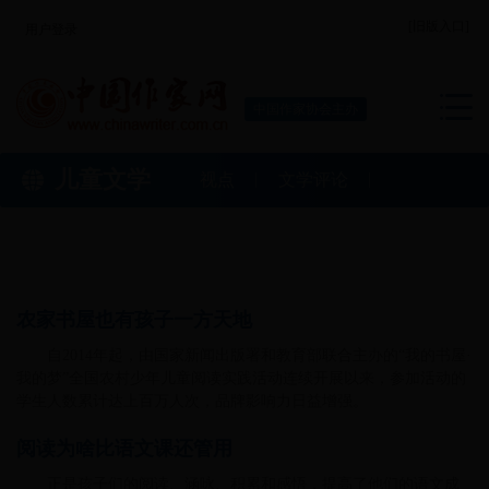
[旧版入口]
用户登录
中国作家协会主办
儿童文学
视点
文学评论
作家印象
作品推介
动漫艺术
农家书屋也有孩子一方天地
自2014年起，由国家新闻出版署和教育部联合主办的“我的书屋·
我的梦”全国农村少年儿童阅读实践活动连续开展以来，参加活动的
学生人数累计达上百万人次，品牌影响力日益增强。
阅读为啥比语文课还管用
正是孩子们的阅读、涵咏、积累和感悟，提高了他们的语文成