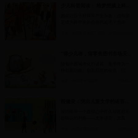
强……
少儿科普阅读： 给梦想插上科技翅膀
如何让孩子对科学产生兴趣，进而坚
定成为科学家的信仰和追求？也许，
令他印象深刻的一本科普图书就能发
来源：中国新闻出版广电报丨尹琨
2018/06/26
挥关键作用。随着科学普及日渐深入
人心，越来越多的读者开始意识到，
阅读不是只有感性的小说、散文，还
“得少儿者，得零售图书市场天下”
应有理性的科学知识……
随着中国城市化的进展，童书作为一
种创意功能、创意启发的价值，已经
得到了亿万中国家庭的承认。与之相
来源：中华读书报|陈香
2018/06/25
对应的，是童书内容阅读场景的丰富
化和多元化……
殷健灵：突出儿童文学的语言特色
我始终有一个盘桓心中许久却迟迟不
能确认的判断——文学语言，尤其是
儿童文学的语言，绝不仅仅是形式，
来源：人民日报|殷健灵
2018/06/24
它实际上涵盖了更加丰富的层面和指
向，它甚至直接决定了作品的可读