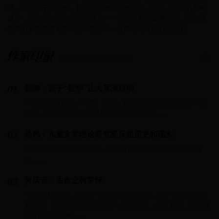
绩。这俩孩子小时候，我就引导他们大量阅读，最后，我的书不断
减少，他们书架上的书不断增加——当买的书不能满足时，他们就
把我的书也偷偷地拿到自己书架上，有些还写上他们的名字。
ZUO JIA YIN XIANG
01
薛涛：孩子“哲学”让人耳清目明
“写童话就像散步、喝茶、聊天。我特别珍惜这次出版的10篇
童话，它们是我在心情最好的时候写出来的……
02
蒋风：儿童文学理论研究要反思历史和现实
文学研究是对创作的总结，总结过程中会得出文学发展的规
律……
03
黄庆云：生命之树常绿
“生命之树常绿”，这是一种积极的生活誓言，是一种不懈的生
命追求。98岁高龄的庆云老师，是长青藤、是不老松、是那棵
常绿的生命之树……