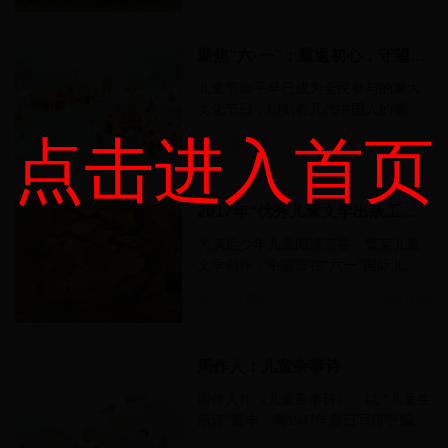
聚焦“六·一”：重返初心，守望未来
儿童节似乎早已成为全民参与的重大
文化节日，印刻着几代中国人的成长
与岁月。儿童节创立伊始，旨在“保护
点击进入首页
来源：文艺报
2018/06/01
各地儿童的生活、卫生和教育权
利”……
2017年“优秀儿童文学出版工程”入选作品公布
为满足少年儿童阅读需要，繁荣儿童
文学创作，中宣部在“六一”国际儿童
节到来之际，公布了2017年“优秀儿童
来源：文艺报
2018/06/01
文学出版工程”入选图书……
周作人：儿童杂事诗
周作人作《儿童杂事诗》，以 “儿童生
活诗”最丰，有1947年夏日写得甲编二
十四首和1948年三月补得丙编二十四