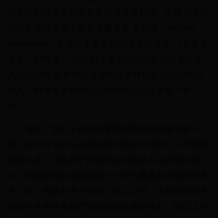
也无法把他本人的真实生活抛诸脑后的。牛津大学的
德语教授和卡夫卡研究专家里奇·罗伯森（Ritchie
Robertson）在他那本著名的牛津通识读本 《卡夫卡
是谁》中写道：“拜伦的读者把拜伦想象成他笔下主
人公恰尔德·哈罗德和曼弗雷德那样幻想破灭而忧闷
的人。把卡夫卡和他小说中的主人公分开也一样
难。”
当然，我们不必非得像那些执着的考证学家一
样，在卡夫卡的小说里寻找与他生平经历一一呼应的
蛛丝马迹，并热衷于挖掘作品中各种人名的双关含
义。但如果我们愿意接近一个更为真实和立体的卡夫
卡，除了阅读卡夫卡书信、日记之外，也需要借助专
业的卡夫卡学者和严肃的传记作家的帮助，他们之中