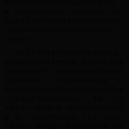
具有代表性的人物除了卡夫卡的密友马克斯·布罗
德，还有哈尔穆特·宾德尔 （Hartmut Binder），以
及近年来在卡夫卡传记领域卓有成就的雷纳·斯塔赫
（Reiner Stach）和彼得·安德烈·阿尔特（Peter-
Andrea Alt）。
以往关于卡夫卡生平的资料中不乏事实性错误，
这些误解尤其在中文文献中流传。比如我们常常能看
到类似这样的语句： “卡夫卡1883年出生于奥匈帝国
统治下的布拉格，一生中几乎没有离开过故乡。” 也
许人们倾向于把卡夫卡想象成地窖中的孤独穴乌形象
（卡夫卡的名字在捷克语中的含义），事实上，卡夫
卡并不是一个遁世修行者，他的足迹到过欧洲许多国
家。据一个卡夫卡研究小组统计，卡夫卡一生到过六
十多个地方，有时是旅行，有时是度假和疗养，有时