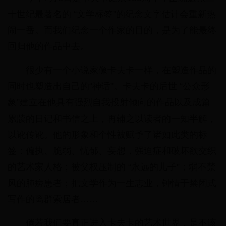
十世纪最著名的 “文学标签”的纪念文字估计会重新热
闹一番。而我们纪念一个作家的目的，是为了能最终
回归他的作品中去。
很少有一个小说家像卡夫卡一样，在塑造作品的
同时也塑造出自己的“神话”。卡夫卡的后世 “公众形
象”建立在他具有强烈自我投射倾向的作品以及成篇
累牍的日记和书信之上，再辅之以读者的一知半解，
以讹传讹。他的形象和个性被赋予了诸如此类的标
签：偏执、脆弱、忧郁、妄想，强迫症和破坏欲交织
的艺术家人格；被父权压制的 “永远的儿子”；弱不禁
风的肺痨患者；把文学作为一生志业，钟情于禁闭式
写作的离群索居者……
倘若我们要真正进入卡夫卡的艺术世界，是不该