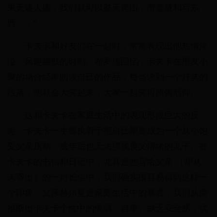
果天遂人愿，我们就可以整天爬山，滑雪橇和写东
西……”
卡夫卡和好友们在一起时，常常表现出他热情洋
溢、风趣幽默的时刻。布罗德回忆，卡夫卡在朋友小
聚的场合经常朗读自己的作品，每当读到一个好笑的
段落，他就会大笑起来，大家一起笑得前俯后仰。
这和卡夫卡在家庭生活中的表现形成巨大的反
差。卡夫卡一生都执着于把自己塑造成为一个从小饱
受父亲压制、成年后也无法摆脱畏父情绪的儿子。在
卡夫卡的书信和日记中，尤其是他写给父亲 （却从
未寄出）的一封长信中，我们确实很容易得到这样一
个印象：父亲赫尔曼是家庭生活中的暴君，我们从而
推断出卡夫卡个性中的懦弱、自卑、缺乏安全感，优