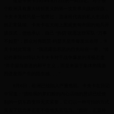
这是卡夫卡1914年8月2日的一则日记。对于整
个欧洲具有重大转折意义的第一次世界大战的宣战，
卡夫卡竟然只是一笔带过，游泳所代表的私人生活仍
然正常延续。卡夫卡在大街上围观奥匈帝国的炮兵开
拔仪式，但他承认，自己 “热切”祝愿这些军队 “万事
不如意”；群众对弗朗茨·约瑟夫皇帝爆发出欢呼，卡
夫卡对此写道： “我流露出邪恶的目光站在一旁。”传
记作家阿尔特认为卡夫卡对于战争爆发的漠视态度
“并非源自激进的和平主义，而是来源于集体热情激
烈迸发而产生的陌生感……”
8月6日，欧洲已经陷入严重危机。卡夫卡在日记
中写道：“描绘我的梦幻般的内心活动的意识已经使
别的一切东西变得无关紧要，它们以一种可怕的方式
失去了活力并正在不住地失去活力。”也许，正是外