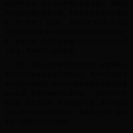
我疏离和异化。卡夫卡让萨姆沙代替了自己，幽幽地
控诉着自己受到家庭方面，尤其是来自父亲的严重伤
害。我们也通过 《判决》，看到卡夫卡作为 “永远的
儿子”的自我投影:儿子企图反抗和惩罚衰老病朽的父
亲，却被洞察一切的父亲击败，于是儿子对自己执行
了判决：飞奔出门，投水自尽。
于是，熟悉卡夫卡审父情结的读者，在翻看卡夫
卡的照片时难免就会生出恻隐之心。其中有一张是卡
夫卡四岁时拍摄的。照片中的男孩穿着款式复杂的紧
身小礼服，手拿宽檐帽和儿童手杖，一丝不苟的打扮
衬托着一张严肃拘谨、不知所措的小脸。青年时期的
卡夫卡有一张身着西装的照片，脸庞端正清秀，眼神
里有一种望不到尽头的忧郁。