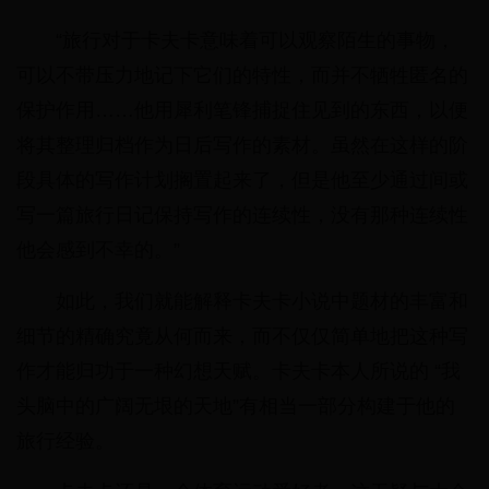
“旅行对于卡夫卡意味着可以观察陌生的事物，
可以不带压力地记下它们的特性，而并不牺牲匿名的
保护作用……他用犀利笔锋捕捉住见到的东西，以便
将其整理归档作为日后写作的素材。虽然在这样的阶
段具体的写作计划搁置起来了，但是他至少通过间或
写一篇旅行日记保持写作的连续性，没有那种连续性
他会感到不幸的。”
如此，我们就能解释卡夫卡小说中题材的丰富和
细节的精确究竟从何而来，而不仅仅简单地把这种写
作才能归功于一种幻想天赋。卡夫卡本人所说的 “我
头脑中的广阔无垠的天地”有相当一部分构建于他的
旅行经验。