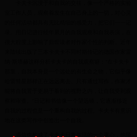
卡夫卡沉浸于和自我的交往，像一个严格的实验
室工作人员，观察着发生在自己身上的一切，对心灵
的任何活动都具有无比精细的感受力，把它们一一记
录。用日记进行经年累月的自我观察和自我表演，在
很大程度上影响了后世读者对作家个性的判断。近年
来陆续出版了三本卡夫卡不同时期传记的德国作家雷
纳·斯塔赫这样分析卡夫卡的自我观察癖：“在卡夫卡
那里，自我本身是一个远处的有生命之物，它似乎像
哈雷彗星那样正在远远离去。只有通过写作，作家才
能将自我置于更易于看到的视野之内，让自我受到观
察和审查。”日记和书信像一个望远镜，它逐渐移近
自我的过程也是一个重构自我的过程。卡夫卡有意识
地在这类写作中创造出一个自我。
通信也构成了卡夫卡日常生活的一个重心，他留