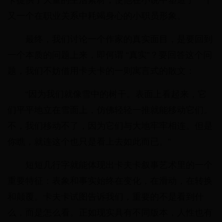
卡提供了大量的生活素材，使他在小说中塑造了一个
又一个在职业关系中耗竭身心的小职员形象。
最终，我们讨论一个作家的真实面目，是要回到
一个本质的问题上来，即何谓 “真实”？要回答这个问
题，我们不妨借用卡夫卡的一则寓言式的散文：
“因为我们就像雪中的树干。表面上看起来，它
们平平地立在雪面上，仿佛轻轻一推就能移动它们。
不，我们移动不了，因为它们与大地牢牢相连。但是
你瞧，就连这个也只是看上去如此而已。”
短短几行字就能体现出卡夫卡叙事艺术里的一个
重要特征：表象和事实始终在变化，在滑动，在转换
和颠覆。卡夫卡试图告诉我们，重要的不是看到什
么，而是怎么看。正如现实具有不同版本，人性也有