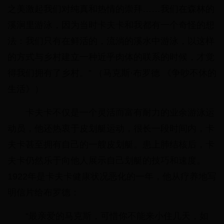
之美激起我们对纯真和热情的崇拜……我们在森林的
溪涧里游泳，因为当时卡夫卡和我都有一个奇怪的想
法：我们只有在鲜活的，流淌的溪水中游泳，以这样
的方式与乡村建立一种近乎肉体的联系的时候，才觉
得我们拥有了乡村。” （马克斯·布罗德 《争吵不休的
生活》）
卡夫卡不仅是一个灵活而富有耐力的业余游泳运
动员，他还热衷于皮划艇运动，很长一段时间内，卡
夫卡甚至拥有自己的一艘皮划艇。患上肺结核后，卡
夫卡仍然乐于向他人展示自己划艇的技巧和速度。
1922年是卡夫卡健康状况恶化的一年，他从疗养地写
明信片给布罗德：
“最亲爱的马克斯，可惜你不能来小住几天，如