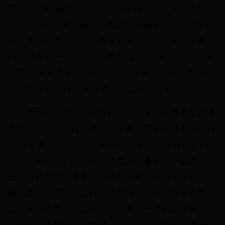
部世界天翻地覆的变化使得这个敏感的犹太人更加意
识到自己的局外人身份，他决意要把未来的生活全部
献给文学创作。在战争爆发后的头几个月里，卡夫卡
的写作进入一个井喷期，他感觉 “自己又沉浸在写作
中了”。长篇小说 《诉讼》的大部分，以及中篇小说
《在流放地》和 《失踪者》就是这段时期的产物。
至于说到卡夫卡对待职业的态度，如果不是因健
康受损而不得不提前退休，卡夫卡完全称得上一个称
职的并“富有才干” （英国学者里奇·罗伯森评价）的
保险公司职员。由于专门负责工伤事故防护鉴定，卡
夫卡对奥匈帝国波希米亚地区的官僚体系了如指掌，
他熟悉办公室文案工作的所有细节，还得经常去各个
工厂实地视察。正是这份必须务实严谨的工作给卡夫