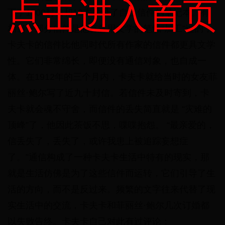
点击进入首页
下了1500封信和12本抄录了自己信件的笔记本。有
相当一部分信件是他有意用文学的笔触“加工”过的，
卡夫卡的信件比他同时代所有作家的信件都更具文学
性。它们非常绵长，即便没有通信对象，也自成一
体。在1912年的三个月内，卡夫卡就给当时的女友菲
丽丝·鲍尔写了近九十封信。若信件未及时寄到，卡
夫卡就会魂不守舍，而信件的丢失简直就是 “灾难的
顶峰”了，他因此茶饭不思，喋喋抱怨。 “最亲爱的，
信丢失了，丢失了，或许我患上被追踪妄想症
了。”通信构成了一种卡夫卡生活中特有的现实，那
就是生活仿佛是为了这些信件而运转，它们引导了生
活的方向，而不是反过来。频繁的文字往来代替了现
实生活中的交流，卡夫卡和菲丽丝·鲍尔几次订婚都
以失败告终。卡夫卡自己对此有过评论：