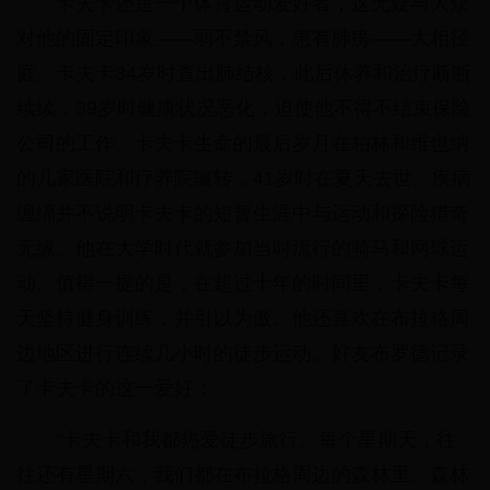
卡夫卡还是一个体育运动爱好者，这无疑与大众
对他的固定印象——弱不禁风，患有肺痨——大相径
庭。卡夫卡34岁时查出肺结核，此后休养和治疗断断
续续，39岁时健康状况恶化，迫使他不得不结束保险
公司的工作。卡夫卡生命的最后岁月在柏林和维也纳
的几家医院和疗养院辗转，41岁时在夏天去世。疾病
缠绵并不说明卡夫卡的短暂生涯中与运动和探险猎奇
无缘。他在大学时代就参加当时流行的骑马和网球运
动。值得一提的是，在超过十年的时间里，卡夫卡每
天坚持健身训练，并引以为傲。他还喜欢在布拉格周
边地区进行连续几小时的徒步运动。好友布罗德记录
了卡夫卡的这一爱好：
“卡夫卡和我都热爱徒步旅行。每个星期天，往
往还有星期六，我们都在布拉格周边的森林里。森林