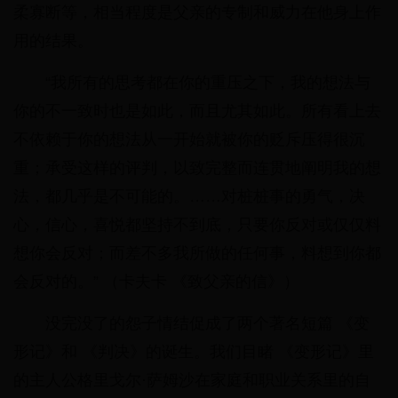
柔寡断等，相当程度是父亲的专制和威力在他身上作
用的结果。
“我所有的思考都在你的重压之下，我的想法与
你的不一致时也是如此，而且尤其如此。所有看上去
不依赖于你的想法从一开始就被你的贬斥压得很沉
重；承受这样的评判，以致完整而连贯地阐明我的想
法，都几乎是不可能的。……对桩桩事的勇气，决
心，信心，喜悦都坚持不到底，只要你反对或仅仅料
想你会反对；而差不多我所做的任何事，料想到你都
会反对的。” （卡夫卡 《致父亲的信》）
没完没了的怨子情结促成了两个著名短篇 《变
形记》和 《判决》的诞生。我们目睹 《变形记》里
的主人公格里戈尔·萨姆沙在家庭和职业关系里的自