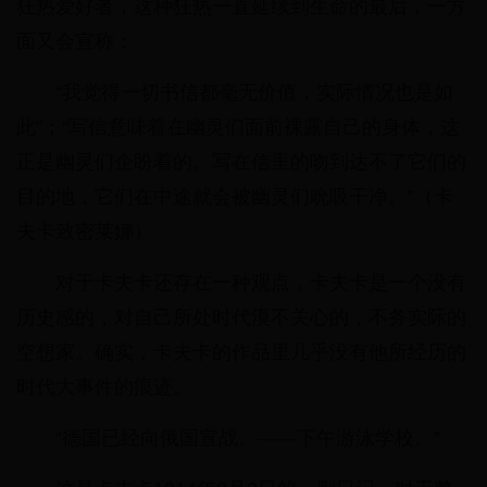
狂热爱好者，这种狂热一直延续到生命的最后，一方
面又会宣称：
“我觉得一切书信都毫无价值，实际情况也是如
此”；“写信意味着在幽灵们面前裸露自己的身体，这
正是幽灵们企盼着的。写在信里的吻到达不了它们的
目的地，它们在中途就会被幽灵们吮吸干净。”（卡
夫卡致密莱娜）
对于卡夫卡还存在一种观点，卡夫卡是一个没有
历史感的，对自己所处时代漠不关心的，不务实际的
空想家。确实，卡夫卡的作品里几乎没有他所经历的
时代大事件的痕迹。
“德国已经向俄国宣战。——下午游泳学校。”