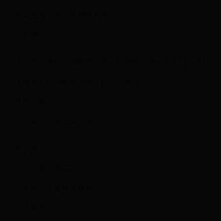
杏花开来，每一枝都是禅意
红樱桃
《山西文学》2018年第6期｜姜琍敏：逃之夭夭（节选）
《野草》2018年第3期｜东君：画石
鼓槌石斛
浅吟低唱中的水兵情怀
在安顺
向空中画一枝花
世界杯不需要场外裁判
中士乘车