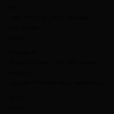
对星
《海燕》2018年第4期｜郭宏文：与远山赛跑
古风古韵浸透塘栖
回家的路
桐花香里访攸州
《红豆》2018年第5期｜王本道：跨越千年的美丽
姥姥的泥火盆
《青年文学》2018年第5期｜徐海蛟：黑暗里的暗与光
小巷足球
南瓜尖儿