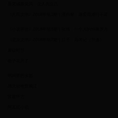
黄克诚抓党风：正人先正己
《人民文学》2018年第1期｜潘向黎：最爱西湖行不足
《小说评论》2018年第3期｜张炜：一个人的特殊岁月
《北京文学》2018年第7期｜江子：高考记（节选）
麦收时节
栀子花开了
胡同里的乡愁
感天动地曹娥江
官渡怀古
阿瓦提小记