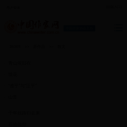
[旧版入口]
用户登录
中国作家协会主办
36365
>>
新作品
>>
散文
青山依旧在
墙花
“澹乎”与“泛乎”
山音
千年丝路归去来
石油信仰