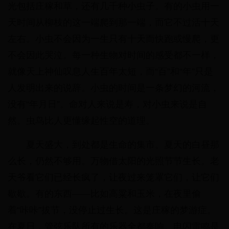
光包括庄稼和草，还有几千种小虫子。有的小虫用一
天时间从柳枝的这一端爬到那一端，而它不过活十天
左右。小虫不会因为一生只有十天而快跑或慢爬，更
不会因此哭泣。每一种生物对时间的感受都不一样，
就像天上神仙叹息人生百年太短，而“百”和“年”只是
人发明出来的说辞。小虫的时间是一条梦幻的河流，
没有“年月日”。命对人来说是寿，对小虫来说是自
然。虫鸟比人更懂缘起性空的道理。
夏天盛大，到处都是生命的集市。夏天的白昼那
么长，仍然不够用。万物借太阳的光照节节生长。老
天爷看它们已经长疯了，让夜过来笼罩它们，让它们
歇歇。有的东西——比如高粱和玉米，在夜里偷
着“咔咔”拔节，没停止过生长。这是庄稼的梦游症。
在夏日，管弦乐队所有的乐器全都奏响。电闪雷鸣是