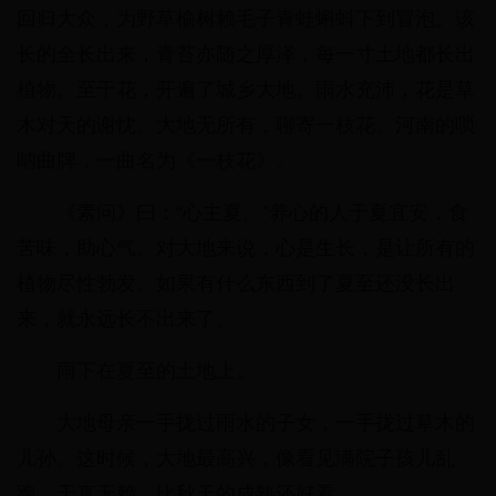
回归大众，为野草榆树赖毛子青蛙蝌蚪下到冒泡。该
长的全长出来，青苔亦随之厚泽，每一寸土地都长出
植物。至于花，开遍了城乡大地。雨水充沛，花是草
木对天的谢忱。大地无所有，聊寄一枝花。河南的唢
呐曲牌，一曲名为《一枝花》。
《素问》曰：“心主夏。”养心的人于夏宜安，食
苦味，助心气。对大地来说，心是生长，是让所有的
植物尽性勃发。如果有什么东西到了夏至还没长出
来，就永远长不出来了。
雨下在夏至的土地上。
大地母亲一手拢过雨水的子女，一手拢过草木的
儿孙。这时候，大地最高兴，像看见满院子孩儿乱
跑，天真无赖，比秋天的成熟还好看。