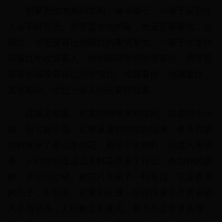
初夏羞怯地来到世间，像小孩子。小孩子见到生
人会不好意思。尽管是在他的家，他还是要羞怯，会
脸红，尽管没有让他脸红的事情发生。小孩子在羞怯
和脸红中欢迎客人，他的眼睛热切地望着你，用牙咬
着衣衫或咬着自己的手指肚。你越看他，他越羞怯，
直至跑掉。但过一会儿他还要转回来。
这就是初夏。初夏悄悄地来到世间，踮着脚尖小
跑，但它跑不远，它要蓬蓬勃勃地跑回来。春天在前
些时候开了那么多的花，相当于吹喇叭，招揽人来观
看。人们想知道这么多鲜花带来了什么，有怎样的新
鲜、丰润与壮硕。鲜花只带来了一样东西，它是春天
的儿子，叫初夏。初夏初长成，但很快要生产更多的
儿子与女儿，人们称之为夏天。夏天不止于草长莺