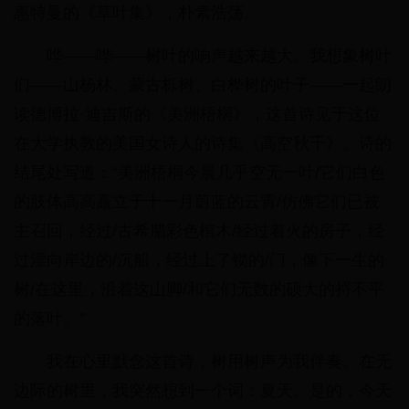
惠特曼的《草叶集》，朴素浩荡。
哗——哗——树叶的响声越来越大。我想象树叶
们——山杨林、蒙古栎树、白桦树的叶子——一起朗
读德博拉·迪吉斯的《美洲梧桐》，这首诗见于这位
在大学执教的美国女诗人的诗集《高空秋千》。诗的
结尾处写道：“美洲梧桐今晨几乎空无一叶/它们白色
的肢体高高矗立于十一月蔚蓝的云霄/仿佛它们已被
主召回，经过/古希腊彩色棺木/经过着火的房子，经
过漂向岸边的/沉船，经过上了锁的/门，像下一生的
树/在这里，沿着这山脚/和它们无数的硕大的捋不平
的落叶。”
我在心里默念这首诗，树用树声为我伴奏。在无
边际的树里，我突然想到一个词：夏天。是的，今天