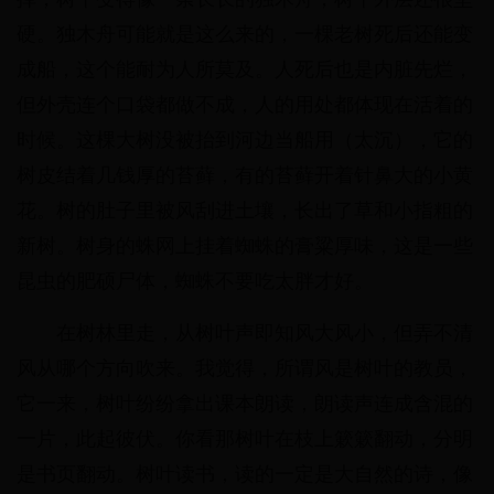
硬。独木舟可能就是这么来的，一棵老树死后还能变
成船，这个能耐为人所莫及。人死后也是内脏先烂，
但外壳连个口袋都做不成，人的用处都体现在活着的
时候。这棵大树没被抬到河边当船用（太沉），它的
树皮结着几钱厚的苔藓，有的苔藓开着针鼻大的小黄
花。树的肚子里被风刮进土壤，长出了草和小指粗的
新树。树身的蛛网上挂着蜘蛛的膏粱厚味，这是一些
昆虫的肥硕尸体，蜘蛛不要吃太胖才好。
在树林里走，从树叶声即知风大风小，但弄不清
风从哪个方向吹来。我觉得，所谓风是树叶的教员，
它一来，树叶纷纷拿出课本朗读，朗读声连成含混的
一片，此起彼伏。你看那树叶在枝上簌簌翻动，分明
是书页翻动。树叶读书，读的一定是大自然的诗，像