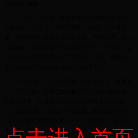
在里边的星星。
七月醉了三十天，野草趁季候之神的醉意占领所
有的领地。在七月，野草不再向上生长，草尖垂下
来，野草张开臂膀霸占更多的土地，草叶变宽，贴在
地面延伸。草的容貌气质在七月变野了，成了从千里
之外跋涉而来的流浪汉。它们黧黑、粗犷。被暴雨冰
雹冲刷过的野草的生命力在此达到最高点。
七月有雾，河上的薄雾如云母一般空灵，离河三
尺，不高不低，为河流里的鱼搭了一条羊毛的毡棚。
雾是迷路者，雾是夜里跑出来玩耍却找不到家的精
灵。阳光出来后，雾忘了应该从哪一道山缝走回去。
山在夜里昼里的模样完全不一样。雾游荡，它们不会
点击进入首页
飞，不会像水流一样潜地，兀自让风吹着游走，不高