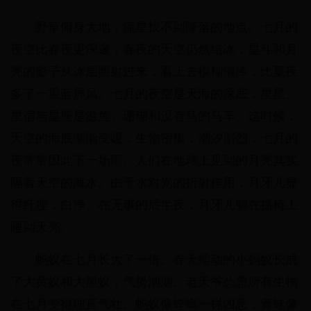
野草俯身大地，流星找不到降落的地点。七月的
夜空比春夜更深邃，春夜的天空仍然结冰，星斗和月
亮的影子从冰层照射过来，看上去模糊清冷，比夏夜
多了一重蓝屏风。七月的夜空是天海的深底，星星、
星宿与星座是游鱼、珊瑚和没有马的马车。这时候，
天空的海底渐渐变暖，生物密集，潮汐剧烈，七月的
夜常常因此下一场雨。人们在地球上见到的月亮其实
隔着天空的海水。由于水对光的折射作用，月牙儿显
得纤瘦，白净。在无事的后半夜，月牙儿躺在摇椅上
睡到天亮。
蚂蚁在七月长大了一倍。春天蠕动的小蚂蚁长成
了大黄蚁和大黑蚁，气势汹汹。老天爷怂恿所有生物
在七月变得理直气壮。蚂蚁像螳螂一样凶恶，青蛙像