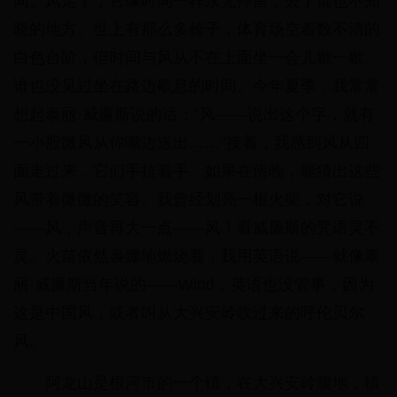
间。风走了，它像时间一样永无停留，去了谁也不知
晓的地方。世上有那么多椅子，体育场空着数不清的
白色台阶，但时间与风从不在上面坐一会儿歇一歇。
谁也没见过坐在路边歇息的时间。今年夏季，我常常
想起泰丽·威廉斯说的话：“风——说出这个字，就有
一小股微风从你嘴边送出……”接着，我感到风从四
面走过来，它们手拉着手。如果在傍晚，能猜出这些
风带着微微的笑容。我曾经划亮一根火柴，对它说
——风，声音再大一点——风！看威廉斯的咒语灵不
灵。火苗依然袅娜地燃烧着，我用英语说——就像泰
丽·威廉斯当年说的——Wind，英语也没管事，因为
这是中国风，或者叫从大兴安岭吹过来的呼伦贝尔
风。
阿龙山是根河市的一个镇，在大兴安岭腹地，镇