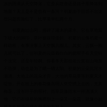
凉的雨滴从天空降落，它是从喷壶还是筛子里降落到
地面？天上是不是也有一条河？初夏由于回答不出这
些问题而脸红了，比苹果早红两个月。
初夏跑过山冈，撞碎了灌木的露水。它在草地留
下硕大的脚印，草叶被踩得歪斜。初夏的云像初夏一
样幼稚，有事没事上天空飘几圈儿。其实，云飘一圈
儿就可以了，但初夏的云鼓着白白的腮帮子在天空转
个没完，还是年轻啊。你看冬天那些老云窝在山坳里
不动弹，动也是为了晒一晒太阳。初夏的云朵比河水
汹涌。大地上的花朵才开，大地的草花要等到夏天才
绽放。开在枝上的春花像高明人凭空绣上去的，尤其
梅花，没有叶子的帮衬。而草花像雨水一样洒满大
地，它们在绿草的胸襟别上一朵又一朵花，就像小姑
娘喜欢把花朵插在母亲的发簪上。