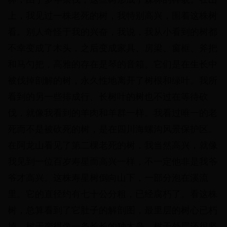
上，我见过一株老死的树，我特别高兴，围着这株树
看。别人奇怪于我的兴奋，我说，我从小看到的树都
不幸变成了木头，之后变成家具、房梁、窗框、斧把
和马勺把，高雅的存在是琴的音箱。它们是在生长中
被伐掉剖解的树，永久性地离开了树根和绿叶。我所
看到的另一些排成行、长树叶的树也不过在等待砍
伐，就像我看到的羊肉和羊群一样。我看过唯一的老
死而不是被砍死的树，是在四川海螺沟风景保护区。
在阿龙山看见了第二棵老死的树，我当然高兴，就像
我见到一位百岁寿星而高兴一样，不一定他非是我爷
爷才高兴。这株寿星树倒向山下，一部分泡在溪流
里。它的直径约有七十公分粗，已经腐朽了。看这株
树，总算看到了它肚子的解剖图，最里层的树心已朽
掉，树干变得像一条长长的独木舟，树干外层还很坚