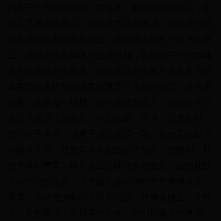
内有三十万公顷林地。在这里，我没见到阿龙山，但
登上了奥克里堆山，山顶有古冰川遗迹。我们去过的
地方还有蛙鸣山和鹿鸣山，这两座山均有一块飞石矗
立。我对石头长得像什么没兴趣，各地都有一些智障
者为当地的石头起名，问游客这石头像不像某某？好
像帮助患失忆症的游客恢复关于人间的记忆。我喜爱
植被，如果每一棵树、每一株草都是人，我在根河已
见过了成千上万的人。他们青翠、干净、洁身自好；
他们安于本分，满意于自己安居一隅。在云彩的影子
和雨水下面，我觉得草木都发出了笑声。恍惚间，我
似乎看到青草与树正发出意味深长的微笑，虽然我找
不到他们的面孔。没有面孔的植物用整个身体来笑。
风来，草的腰身和叶子前仰后合，好像拔腿去一个地
方；又犹疑了，尔后再往前走。他们拉着其他草的