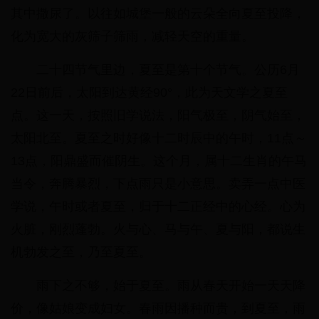
其中撒尿了。以往如城堡一般的云朵全向夏至投降，
化为宽大的灰筛子筛雨，减轻天空的重量。
二十四节气里边，夏至是第十个节气。公历6月
22日前后，太阳到达黄经90°，此为天文学之夏至
点。这一天，按照旧学说法，阳气极至，阴气始至，
太阳北至。夏至之时好像十二时辰中的午时，11点～
13点，阳鼎盛而催阴生。这个月，属十二生肖的午马
当令，奔腾暴烈，下点雨只是小意思。卖弄一点中医
学说，午时或者夏至，归于十二正经中的心经。心为
火脏，刚烈蓬勃。火与心、马与午、夏与阳，都说生
机勃发之至，乃至夏至。
雨下之不够，始于夏至。雨从春天开始一天天降
价，像姑娘变成妇女。春雨因播种而贵，到夏至，雨