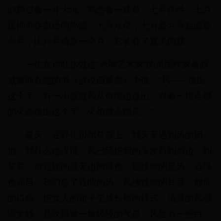
们爬过每一寸大地，熟悉每一株草。七月任性，七月
压抑不住自己的热情，七月水灵，七月是六月后面那
个月，比八月清新一个月，它长胖了夏天的腰。
一位在卢旺达做过“赤脚艺术家”的美国作家泰丽·
威廉斯在她的书《沙漠四重奏》中说：“风——说出
这个字，有一小股微风从你嘴边送出。对着一根点燃
的火柴说出这个字，火焰就会熄灭。”
夏天，在呼伦贝尔草原上，我天天遇到风的拥
抱。我什么也没说，风已经把我的头发捋到后边。到
草原，你迎接的是无边的绿色，迎接你的是风。当绿
色满目，我们忘了透明的风。风拂过你的耳垂，翻你
的口袋，把女人的裙子变成长裤的样式。清晨的风湿
润文静，是吹排箫一般轻轻的气息，风里有一些白