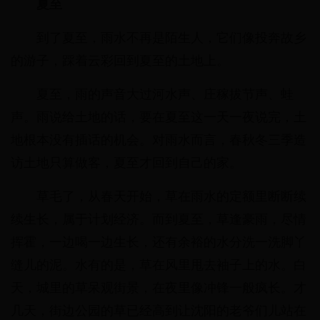
夏至
到了夏至，雨水不再是陌生人，它们像投奔故乡
的游子，踩着云彩回到夏至的土地上。
夏至，雨的声音大过河水声、庄稼拔节声、蛙
声。雨说给土地的话，要在夏至这一天一夜说完，土
地根本没有插话的机会。对雨水而言，春秋冬三季造
访土地只算做客，夏至才回到自己的家。
草毛了，从春天开始，草在雨水的定额里断断续
续生长，属于计划经济。而到夏至，草逢豪雨，尽情
挥霍，一边喝一边生长，还有余裕的水分洗一洗脚丫
缝儿的泥。水有的是，草在风里甩去袖子上的水。白
天，城里的草呆观街景，在夜里像冲锋一般疯长。才
几天，街边公园的草已经高到让沈阳的老爷们儿站在