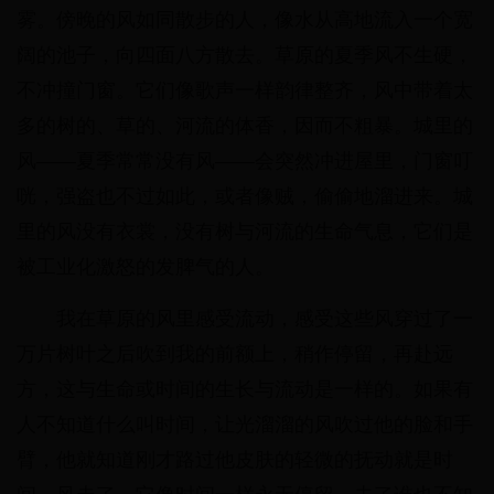
雾。傍晚的风如同散步的人，像水从高地流入一个宽
阔的池子，向四面八方散去。草原的夏季风不生硬，
不冲撞门窗。它们像歌声一样韵律整齐，风中带着太
多的树的、草的、河流的体香，因而不粗暴。城里的
风——夏季常常没有风——会突然冲进屋里，门窗叮
咣，强盗也不过如此，或者像贼，偷偷地溜进来。城
里的风没有衣裳，没有树与河流的生命气息，它们是
被工业化激怒的发脾气的人。
我在草原的风里感受流动，感受这些风穿过了一
万片树叶之后吹到我的前额上，稍作停留，再赴远
方，这与生命或时间的生长与流动是一样的。如果有
人不知道什么叫时间，让光溜溜的风吹过他的脸和手
臂，他就知道刚才路过他皮肤的轻微的抚动就是时