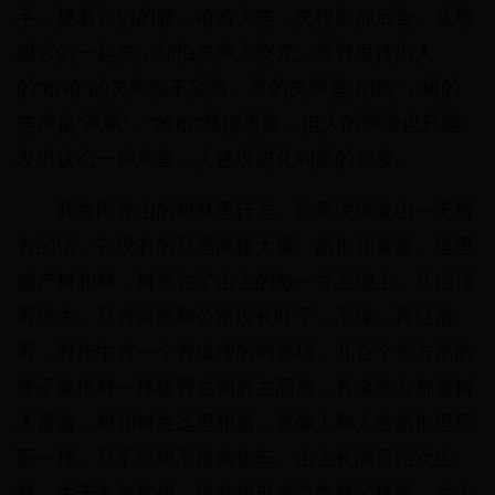
手，揽着它们的腰，哈哈大笑，笑得前仰后合。我想
跟它们一起笑，却怕笑声太突兀。荒野里传出人
的“哈哈”的笑声似不妥当。草的笑声是“刷刷”，树的
笑声是“飒飒”，“哈哈”显得愚蠢，但人的声带也只能
发出这么一种声音，人还没进化到草的程度。
我在阿龙山的树林里行走。如果说阿龙山一无所
有的话，它没有的只是高楼大厦、超市和雾霾。这里
盛产树和草，树长在了山上的每一寸土地上。从山顶
看过去，只有河流和公路没长叶子，不绿。再往前
看，村庄中有一个养狐狸的饲养场，几百个长方形的
笼子像棺材一样横置在饲养主面前，其余地方都被树
木覆盖。树和树在这里相遇，就像人和人在超市里见
面一样，只不过树不推购物车。山上长满原始次生
林，由于多年禁伐，这些树形成了森林的样貌。在山