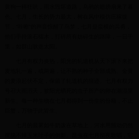
黄狗一样狂吠，雨水毁坏道路，乌鸦的翅膀扇来了暮
色。七月，生长的势力最大，树在风中模仿庄稼拔
节，“咔嚓”的声音惊醒了鸟梦，七月是蛮横的兵勇，
他们手持滚石檑木，打碎所有妨碍生的路障，一日千
里，如群山驮走太阳。
七月有权力炎热，阳光的轧道机从天下滚下来把
麦地轧一遍，或两遍，让不熟的种子全部成熟。金黄
的麦浪起伏不定，保留了轧道机的痕迹。七月有权力
号召大雨滔天，被阳光晒死的虫子所产的卵在潮湿里
新生。每一种生物在七月都得到一份生的份额，不止
巨蟹，万物于此皆生。
七月的晨雾如牛奶泼在草地上，河水用颤动仍然
摆脱不掉玉米叶子的倒影。昆虫在七月彻夜歌唱，它