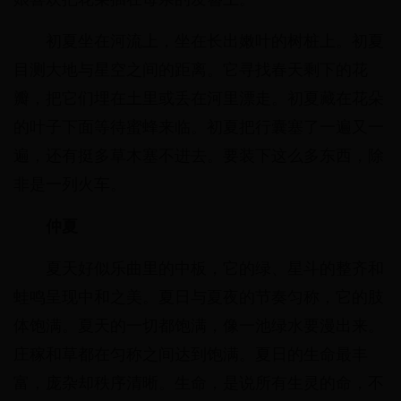
初夏坐在河流上，坐在长出嫩叶的树桩上。初夏
目测大地与星空之间的距离。它寻找春天剩下的花
瓣，把它们埋在土里或丢在河里漂走。初夏藏在花朵
的叶子下面等待蜜蜂来临。初夏把行囊塞了一遍又一
遍，还有挺多草木塞不进去。要装下这么多东西，除
非是一列火车。
仲夏
夏天好似乐曲里的中板，它的绿、星斗的整齐和
蛙鸣呈现中和之美。夏日与夏夜的节奏匀称，它的肢
体饱满。夏天的一切都饱满，像一池绿水要漫出来。
庄稼和草都在匀称之间达到饱满。夏日的生命最丰
富，庞杂却秩序清晰。生命，是说所有生灵的命，不