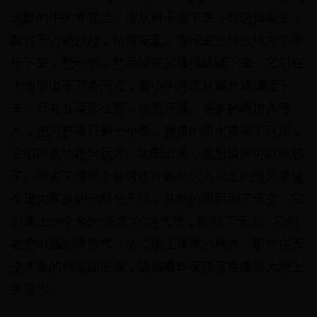
沉默的牛的脊背上。雨从树干滑下来，钻进烟囱里，
踩过千万颗沙粒，钻进花蕊。雨没去过什么地方？雨
停下来，想一想，然后站在房顶排队跳下来。它们在
大地造出千万条河流，最小的河流从窗户玻璃流下
来，只有韭菜那么宽，也是河流。更多的雨加入河
水，把河挤得只剩一小条，拥挤的雨水挤塌了河岸，
它们得意地跑向远方。太阳出来，意思说雨可以休息
了。雨去了哪里？被河水冲跑和沉入泥土的雨只是这
个庞大家族的一部分子民，其他的雨回到了天空。它
们乘上一个名为“蒸发”的热气球，回到了天上。它们
在空中遇到冷空气，急忙换上厚厚的棉衣。那些在天
空奔跑的棉花团里面，隐藏着昨夜降落在漆黑大地上
的雨水。