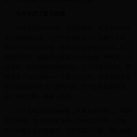
七月长胖了夏天的腰
七月有权利下小雨、大雨和暴雨。野草在汪洋中
露出绝望的头颅，它的手在积水里写了无数个水字，
却没一个字浮出水面。七月悬挂着骄阳的火炉，把土
壤晒得开裂，蚂蚁得到纵横四海的地道。野蜂在七月
结成网，吮取所有植物的花粉，让大地变成蜜地。野
蜂改变了七月份每一个早晨上的气味，在青草的苦味
和河流的腥味里加入透明的甜。空气如同黏稠的漩
涡，不知去哪一棵树上结晶。
七月在每天的傍晚都戴上玫瑰色的草帽儿，帽檐
宽至天际。地上的花朵与西山的晚霞共同跳一支舞。
它们的舞步在风里燃烧，草帽里露出窟窿，露出隐藏