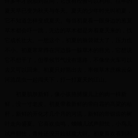
许多年才脱胎到世间，它没有经验可以利用。往年的
夏天早已变为秋天与冬天。夏天的少年时光叫初夏，
它不知道怎样变成夏天。每当初夏看一眼身边的葱茏
草木都会吓一跳，无边的草木都是奔着夏天来的，找
它成长壮大。一想这个，初夏的脑袋就大了，压力也
不小。初夏常常蹲在河边躲一躲草木的目光，它想说
它不想干了，但季候节气没有退路，不像坐火车可以
去又可以回来。初夏只好豁出去，率领草木庄稼云朵
河流昆虫一起闯天下，打一打夏天的江山。
初夏肌肤新鲜，像小孩胳膊腿儿上的肉一样新
鲜，没一寸老皮。初夏带着新鲜的带白霜的高粱的秸
秆，新鲜的开化才几个月的河流，新鲜的带锯齿的树
叶走向盛夏。它喜欢虫鸣，蛐蛐儿试声胆怯，小鸟儿
试声胆怯，青蛙还没开始鼓腹大叫。初夏喜欢看到和