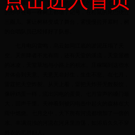
不低，像山腰的、白桦林的、河流的纱巾。七月，雾
的纱巾在每一棵树上都做了记号，在松鼠的尾巴绕过
三圈儿。雾让树林变成了舞台，雾慢慢拉开幕时，树
的合唱队员已经排好了队形。
七月电闪雷鸣，乌云如同江底的淤泥压塌了天
空。天所降者不光有雨，还有天堂的溪流，天堂屋檐
的冰凌，天堂草地与小路上的积水。庄稼喝到这些水
并体会到天意。天意无非好生，生生不息。在七月，
雷霆把天空炸裂。从天上看，雷把天炸开无数裂纹，
像碎鸡蛋一样，流出闪电的蛋黄。七月雷声的嗓门最
大，回声千里。天神看到被闪电击中起火的森林在大
雨中燃烧。七月之中，天下所有河流都增加了一倍的
水。丰满混浊的河流在河床里游荡，如浴后久久不穿
外衣的肥胖妇人。