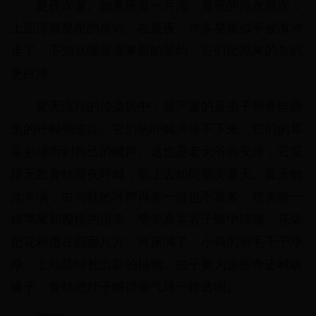
夏夜深邃。如果夜是一片海，夏夜的海水最深，
上面浮着星星的岛屿。在夏夜，许多星星似乎被海冲
走了。不知从哪里漂来新的星屿，它们比原来的岛屿
更白净。
夏天流行的传染病中，最严重的是虫子和青蛙所
患的呼喊强迫症。它们的呼喊声停不下来，它们的耳
朵必须听到自己的喊声。这也是老天爷的安排，它安
排无数青蛙巡夜呼喊，听上去如同赞美夏天。夏天如
此丰满，虫与蛙的呼声再多一倍也不算多，赞美每一
棵苹果和樱桃的甜美，赞美高粱谷子暗中结穗，花朵
把花粉撒在四面八方。河床满了，小鸟的羽毛干干净
净，土地随时长出新的植物。虫子要为这些奇迹喊破
嗓子，青蛙把肚子喊得像气球一样透明。