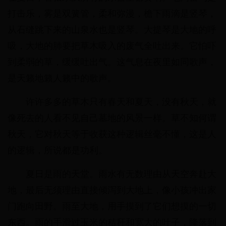
打击乐，雾是双簧管，柔和弥漫，檐下雨滴是竖琴，
从石缝跳下来的山泉水也是竖琴。大提琴是大地的呼
吸，大地的肺要把草木吸入的废气全吐出来。它怕吓
到柔弱的草，缓缓吐出气。这气息在夜里如同歌声，
是天籁地籁人籁中的歌声。
许许多多的草木只有春天和夏天，没有秋天，就
像死去的人看不见自己墓地的风景一样。草不知何谓
秋天，它对秋天等于收获这种逻辑丝毫不懂，这是人
的逻辑，所说都是功利。
夏日是雨的天堂。雨水有无数理由从天空奔赴大
地，最后无须理由直接倾泻到大地上，像小孩冲出家
门跑向田野。雨至大地，用手摸到了它们想摸的一切
东西。雨的手滑过玉米的秸秆和宽大的叶子，降落到