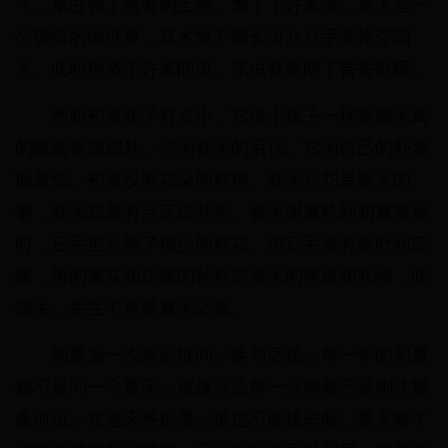
飞，草占领了所有的土地，莺下了许多蛋。夏天是一
个昏暗的绿世界，草木恨不能长出八只手来抢夺阳
光。此时创造了许多阴凉，昆虫在树阴下昏昏欲睡。
然而初夏胆子有点小，它像小孩子一样睁着天真
的眼睛看望四外。作为春天的后代，它为自己的朴素
而羞怯。初夏没有花朵的鲜艳。春天开花是春天的
事，春天总是有点言过其实。春天谢幕轮到初夏登场
时，它手里只带了很少的鲜花。但它手里有树叶和庄
稼，树的果实和庄稼的种籽是夏天的使命和礼物，此
谓生。生生不息是夏天之道。
初夏第一次来到世间，换句话说，每一年的初夏
都不是同一个夏天，就像河流每一分钟都不是刚才那
条河流。在老天爷那里，谁也不能搞垄断。夏天盼了