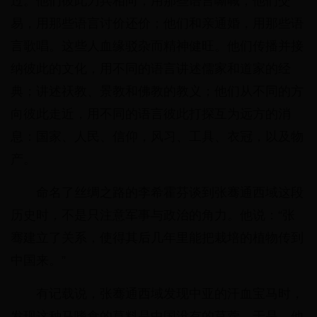
过。他们彼此刀兵相向，用那些语言嘶喊；他们交
易，用那些语言讨价还价；他们和亲通婚，用那些语
言歌唱。这些人血缘驳杂而精神健旺。他们传播并接
纳彼此的文化，用不同的语言讲述儒家和道家的经
典；讲述祆教、景教和佛教的教义；他们从不同的方
向彼此走近，用不同的语言彼此打探互为远方的消
息：国家、人民、信仰，风习、工具、衣冠，以及物
产。
命名了丝绸之路的李希霍芬谈到张骞通西域这段
历史时，不是只注意军事与政治的角力。他说：“张
骞建立了关系，使得其后几年里能把栽培的植物传到
中国来。”
有记载说，张骞通西域发现中亚的汗血宝马时，
发现这种马嗜食的草料是中国没有的苜蓿。于是，他