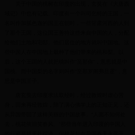
关于中国的桃树在印度的出现，玄奘在《大唐西
域记》中也有记载。印度有一个叫司乞特的王国，一
名叫作加腻色迦的国王在朝时，一些甘肃河西的人到
了那个王国，这位国王善待这些来自中国的人，分配
给他们土地和宅邸。他们居住的地方就叫中国地。这
些中国人在中国地上栽种了他们带来的桃和梨。以
后，这个王国的人就把桃叫作“至那你”，意思就是中
国桃。而中国梨的名字则叫作“至那罗阁弗旦逻”，意
思是中国王子。
唐玄奘去印度求法取经时，经过敦煌时虚心苦
身，回来再经敦煌，除了满心佛学上的正知正见，还
从异国带回了这样美丽的中国故事。“人面不知何处
去，桃花依旧笑春风。”那些当年进入印度的中国人
的行藏早就无处踪迹，但桃花却在异国春天永远开