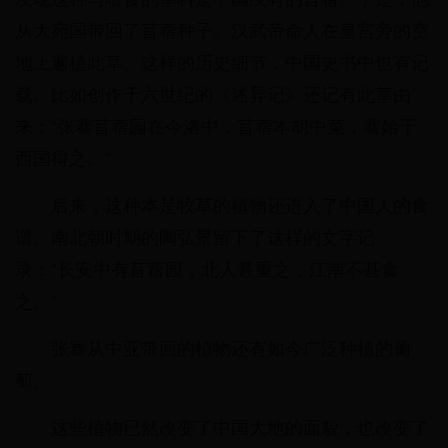
从大宛国带回了苜蓿种子。汉武帝命人在皇宫旁的空
地上遍植此草。这样的历史细节，中国史书中也有记
载。比如创作于六世纪的《述异记》还记有此草由
来：“张骞苜蓿园在今洛中，苜蓿本胡中菜，骞始于
西国得之。”
后来，这种本是牧草的植物还进入了中国人的食
谱。南北朝时期的陶弘景留下了这样的文字记
录：“长安中有苜蓿园，北人甚重之，江南不甚食
之。”
张骞从中亚带回的植物还有如今广泛种植的葡
萄。
这些植物已然改变了中国大地的面貌，也改变了