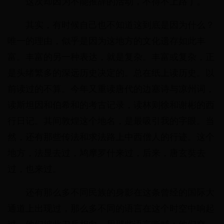
这次却因为不能推辞的活动，不得不上路了。
其实，有时候自己也不知道这到底是因为什么？
唯一的理由，似乎是因为这地方的文化遗存如此丰
富。丰富的另一种表达，就是复杂。丰富或复杂，正
是头绪繁多的深远历史决定的。总在纸上读历史。以
前读过的不算。今年又重读唐代的边塞诗与凉州词，
读斯坦因和伯希和的考古记录，读林则徐和谢彬的西
行日记。其间敦煌这个地名，是最吸引我的字眼。当
然，还有那些传法和求法路上中西僧人的行迹。这个
地方，法显去过，鸠摩罗什来过，后来，唐玄奘去
过，也来过。
还有那么多不同民族的身影在这条曾经的国际大
通道上出现过，那么多不同的语言在这个时空中响起