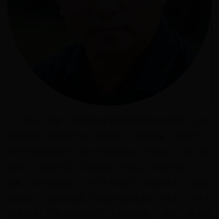
阿来，藏族，1959年生于四川阿坝藏区马尔康县。做过
乡村教师、文化局干部、杂志编辑、刊物主编。上世纪八十
年代开始文学创作。著有《阿来文集》（四卷），诗集《梭
磨河》，长篇小说《尘埃落定》《空山》《格萨尔王》，小
说集《旧年的血迹》《月光下的银匠》《格拉长大》《遥远
的温泉》，散文随笔集《就这样日益丰盈》《看见》《草木
的理想国》以及非虚构作品《大地的阶梯》《瞻对：终于融