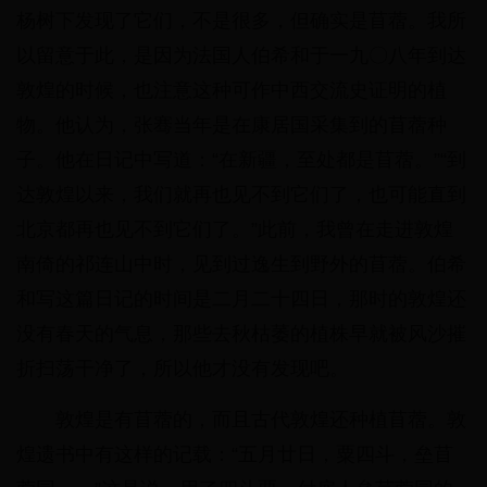
杨树下发现了它们，不是很多，但确实是苜蓿。我所
以留意于此，是因为法国人伯希和于一九〇八年到达
敦煌的时候，也注意这种可作中西交流史证明的植
物。他认为，张骞当年是在康居国采集到的苜蓿种
子。他在日记中写道：“在新疆，至处都是苜蓿。”“到
达敦煌以来，我们就再也见不到它们了，也可能直到
北京都再也见不到它们了。”此前，我曾在走进敦煌
南倚的祁连山中时，见到过逸生到野外的苜蓿。伯希
和写这篇日记的时间是二月二十四日，那时的敦煌还
没有春天的气息，那些去秋枯萎的植株早就被风沙摧
折扫荡干净了，所以他才没有发现吧。
敦煌是有苜蓿的，而且古代敦煌还种植苜蓿。敦
煌遗书中有这样的记载：“五月廿日，粟四斗，垒苜