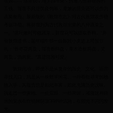
蓿园……”这是说，用了四斗粟，付雇人垒苜蓿园的
工钱。苜蓿不只是优良饲草，青嫩的苗尖还可以作为
蔬菜食用。最新版的《敦煌市志》对古代敦煌农作物
考据详细。将苜蓿列为古代敦煌主要的八种蔬菜之
一。“茎叶嫩时可做蔬菜，苜蓿花可以提取香料。”并
引敦煌遗书，某年端午节一位陈姓小吏送上司贺节
礼：“香枣花两盘，苜蓿香两盘，青木香根两盘，艾
两盘，酒两瓮。”真是清雅可爱。
敦煌此地，即便不是从复杂的历史、文化、语言
寻找入口，就是从一株野草闲花、一种看似寻常的植
物入手，其蕴含也是如此丰富，如此充满历史况味。
我走过一些麦地、一些瓜田、一些果园，灌溉这片绿
洲的渠水在白杨树阴凉下哗哗流淌，在阳光下闪闪发
光。