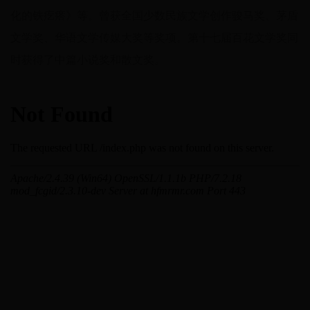
化的铁疙瘩》等。曾获全国少数民族文学创作骏马奖、茅盾
文学奖、华语文学传媒大奖等奖项。第十七届百花文学奖同
时获得了中篇小说奖和散文奖。