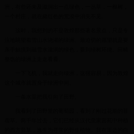
洲，有些还未及滋润出一点绿色，一丛草，一根树，
一个村庄，就在赭红色的荒漠中消失不见。
这时，我想到的不是敦煌那些著名景点，只是专
注地眺望着雪山水浇灌的绿洲。最迫切的愿望就是要
亲手触摸到融雪水滋润的绿色，要到绿树环绕、田畴
整饬的绿洲上走走看看。
一下飞机，我就走向绿洲，这很容易，因为敦煌
这个城市就置身于绿洲中间。
一条水渠把我引向了田野。
我看到了田野里的葡萄园，看到了刚过花期的苜
蓿草。两千年过去，它们已经从汉代皇家宫苑中种植
的西方异草，逸生为寻常的野生植物。我在渠边的白