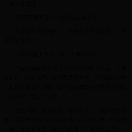
中国人的生活。
“葡萄美酒夜光杯，欲饮琵琶马上催。”
人是饮了葡萄酒的人，马是食了苜蓿草的马，何
况还有琵琶！
“凉州七里十万户，胡人半解弹琵琶。”
琵琶就是敦煌石窟飞天女手里的那个琵琶。乐音
响起时，苜蓿花已经在中国原野开放，葡萄藤正在中
国田园的篱架上攀爬。这些植物都曾和携带他们的远
行者一起，经过了敦煌。
飞机下降，敦煌在望，在机翼前方。我从舷窗俯
瞰，看见过去称为南山的祁连，积雪的山峰，绵延的
山脉。融雪水顺着清晰的沟岔流下。有些流进了绿