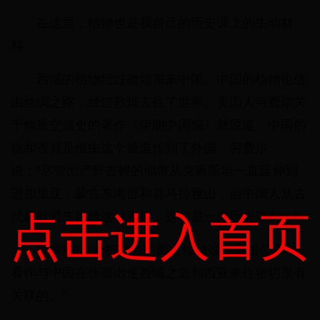
在这里，植物也是我自己的历史课上的生动材
料。
西域的植物经过敦煌东来中国。中国的植物也借
由丝绸之路，经过敦煌去往了世界。美国人劳费尔关
于物质交流史的著作《伊朗中国编》就说道，中国的
桃和杏就是借由这个通道传到了外国。劳费尔
说：“尽管出产野杏树的地带从突厥斯坦一直延伸到
逊加里亚，蒙古东南部和喜马拉雅山，但中国人从古
点击进入首页
代起就最先种植这种果树，这却是一件历史事实。”
“以前的作者把桃杏向西方移植这件事很公平地
看作与中国在张骞出使西域之后和西亚来往密切是有
关联的。”