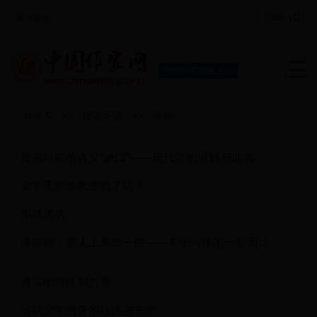
[旧版入口]
用户登录
中国作家协会主办
36365
>>
理论评论
>>
争鸣
探索可能的含义“缺口”——现代诗的理解与追索
文学重新焕发生机了吗？
拒绝虚伪
潘向黎：南人上来歌一曲——关于写作的一些闲话
真实的特性和力量
当代文学批评的歧途与未来