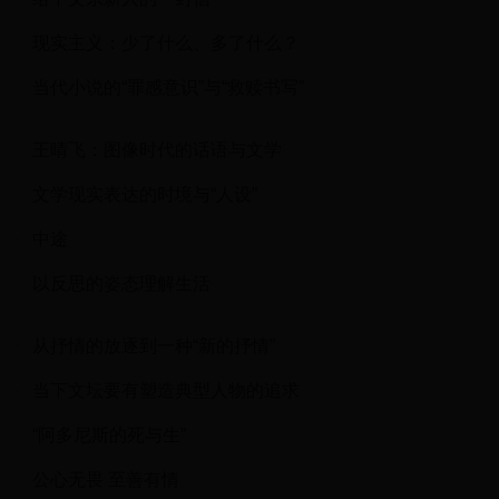
现实主义：少了什么、多了什么？
当代小说的“罪感意识”与“救赎书写”
王晴飞：图像时代的话语与文学
文学现实表达的时境与“人设”
中途
以反思的姿态理解生活
从抒情的放逐到一种“新的抒情”
当下文坛要有塑造典型人物的追求
“阿多尼斯的死与生”
公心无畏 至善有情