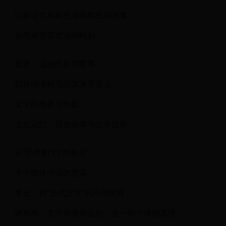
以新语言和新思维唤醒民间故事
在所有脊背发凉的时刻
批评，流动的自我世界
四种阅读时间及其美育意义
文学的传承与创新
文化记忆、历史叙事与文学批评
从“恶作剧”到“抖机灵”
关于武侠小说的思索
李云：对“当代文学”的不同理解
谢有顺：文学所要表达的，是一种个体的真理