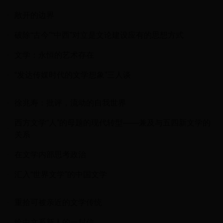
敞开的边界
破除“古今”“中西”对立是文论建设应有的思想方式
文学：永恒的艺术存在
“发达传媒时代的文学想象”三人谈
徐兆寿：批评，流动的自我世界
西方文学“人”的母题的现代转型——兼及与五四新文学的
关系
在文学内部思考政治
汇入“世界文学”的中国文学
重拾可被亲近的文学传统
给中文系新人的一封信