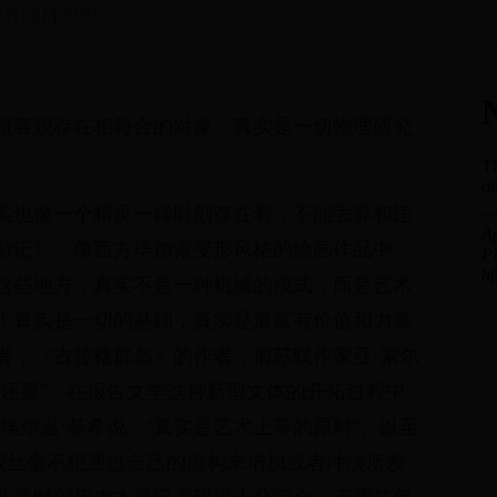
7月03日09:55
跟客观存在相符合的对象。真实是一切物理研究
。
实也像一个精灵一样时刻存在着，不能丢弃和违
游记》、像西方毕加索变形风格的绘画作品中，
这些地方，真实不是一种机械的模式，而是艺术
！真实是一切的基础，真实是最富有价值和力量
者，《古拉格群岛》的作者，前苏联作家亚·索尔
球还重”、在报告文学这种新型文体的开拓过程中
埃尔温·基希说：“真实是艺术上等的原料”、以至
“我丝毫不想通过自己的虚构来增加或者冲淡所发