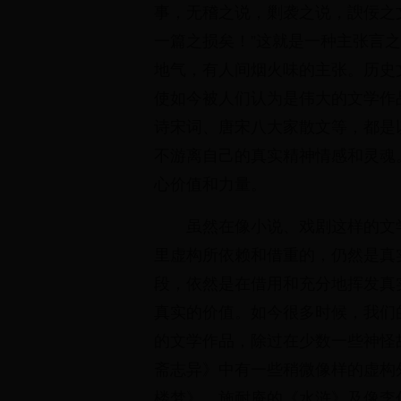
事，无稽之说，剿袭之说，諛佞之
一篇之损矣！”这就是一种主张言
地气，有人间烟火味的主张。历史
使如今被人们认为是伟大的文学作
诗宋词、唐宋八大家散文等，都是
不游离自己的真实精神情感和灵魂
心价值和力量。
虽然在像小说、戏剧这样的文
里虚构所依赖和借重的，仍然是真
段，依然是在借用和充分地挥发真
真实的价值。如今很多时候，我们
的文学作品，除过在少数一些神怪
斋志异》中有一些稍微像样的虚构
楼梦》、施耐庵的《水浒》及像李