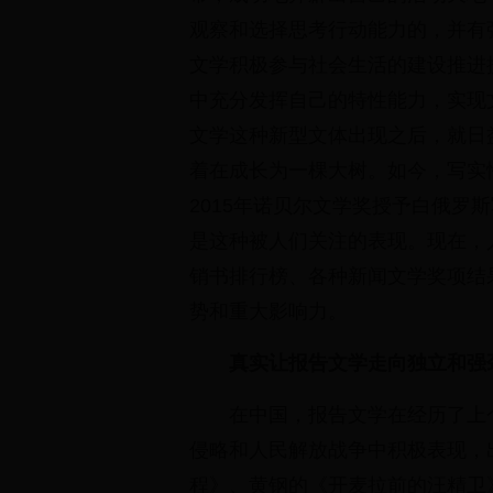
观察和选择思考行动能力的，并有
文学积极参与社会生活的建设推进
中充分发挥自己的特性能力，实现
文学这种新型文体出现之后，就日
着在成长为一棵大树。如今，写实
2015年诺贝尔文学奖授予白俄罗
是这种被人们关注的表现。现在，
销书排行榜、各种新闻文学奖项结
势和重大影响力。
真实让报告文学走向独立和强
在中国，报告文学在经历了上
侵略和人民解放战争中积极表现，
程》、黄钢的《开麦拉前的汪精卫