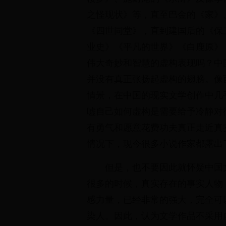
之怪现状》等，直至巴金的《家》
《四世同堂》，直到建国后的《保
业史》《平凡的世界》《白鹿原》
伟大奇妙和智慧的虚构表现吗？中
并没有真正张扬起虚构的翅膀。像
情景，在中国的现实文学创作中几
嘘自己如何虚构是需要给予冷静对
有勇气和愿意花费功夫真正走近真
情况下，现今很多小说作家都露出
但是，也不要因此就怀疑中国
很多的时候，真实存在的事实人物
感力量，已经非常的强大，完全可
染人。因此，认为文学作品不采用