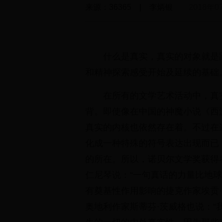
来源：36365 | 李炳银
2018年0
什么是真实，真实的对象就是
和精神探索感受开始及延续的基础
在所有的文学艺术活动中，真
背。即使像在中国的神魔小说《西
真实的内核也依然存在着。不过在
化成一种特殊的符号表达出现而已
的所在。所以，诺贝尔文学奖获得
仁尼琴说：“一句真话的力量比地
有奠基性作用影响的捷克作家埃贡·
奥地利作家斯蒂芬·茨威格也说：