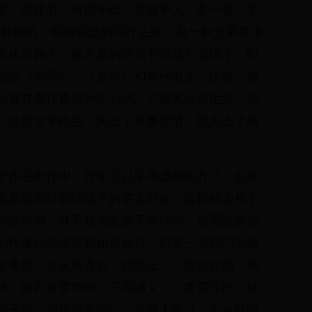
文，若此者，有损于己，无益于人，多一篇，多
之有物的，积极明道的写作主张。是一种文章要接
文化典籍中，像大量的历史书写就不必说了，即
品的《诗经》、《楚辞》和春秋散文、汉赋、唐
以言真事抒真情为中心的。不脱离社会生活，也
。任何文学作品，失去了真事实情，就失去了核
学作品创作中，作家可以采用虚构的方式，但这
实基础和可能情境下的事实对象。这样的虚构手
实的作用，并不是完全的天马行空，在否定扬弃
的作家总在讲虚构如何如何。回望一下我们中国
故事里，在吴承恩的《西游记》、蒲松龄的《聊
外，而在罗贯中的《三国演义》、曹雪芹的《红
伯元的《官场现形记》、吴趼人的《二十年目睹