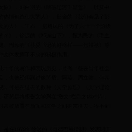
太原》，刘白羽的《踏破辽河千里雪》，以及中
的热情创造伟大的人》，巴金的《我们会见了彭
爱的人》，王石 、房树民的《为了六十一个阶级
的？》，徐迟的《祁连山下》，甄为民的《毛主
健、周原的《县委书记的好榜样——焦裕禄》等
种文体发挥了不少的积极作用。
几十年的写作和表现历史，且有一些在当年社会
品，也曾经得到过像茅盾、阿英、周立波、何其
视，可是在过去的数种《文学原理》《文学理论
，还总是将报告文学列在“散文”栏目之内对待；
时常被放置在新闻和文学之间推来推去，得不到
是在1978年徐迟的《哥德巴赫猜想》发表时开