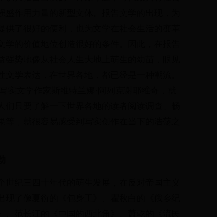
强盛作用力量的新型文体。报告文学的出现，为
提供了很好的便利，也为文学在社会生活的变革
文学的价值地位创造很好的条件。因此，在报告
益强势地像从社会人生大地上萌生的幼苗，眼见
性文学表达，在世界各地，都已经是一种潮流。
斯写实文学作家斯维特兰娜·阿列克谢耶维奇，就
人们只要了解一下世界各地的读者阅读调查、畅
果等，就很容易感受到写实创作在当下的浩荡之
劲
个世纪三四十年代的萌生发展，在反对帝国主义
出现了像夏衍的《包身工》、瞿秋白的《俄乡纪
》、范长江的《中国的西北角》、萧乾的《流民