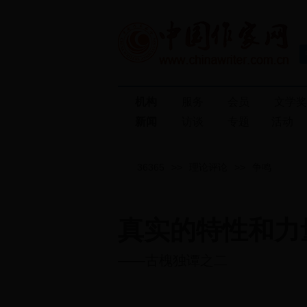
机构
服务
会员
文学
新闻
访谈
专题
活动
36365
>>
理论评论
>>
争鸣
真实的特性和力
——古槐独谭之二