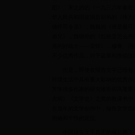
图》、宋之的的《一九三六年春在
华人民共和国建国后胡风的《伟大
德怀司令员》，魏巍的《谁是最可
弟兄》，魏钢焰的《红桃是怎么开
席的好战士——雷锋》，穆青、冯
不少优秀作品，对于延展和推动这
但是，即使在报告文学已经有
环境生活中具有重大影响的优秀作
芳等很多作家的研究推崇和高度重
大纲》《文学史》之类的教课书中
在当年的文学创作中，报告文学也
明确和个性的定位。
中国报告文学真正的崛起腾飞，