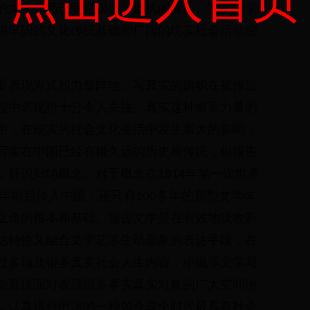
的文学作品证明是误识和偏执的看法。写实文学
很牢固的文化传统基础和广阔的现实社会活动空
要表现方式和力量阵地。写真实的旗帜在被报告
程中表现得十分令人关注。真实这种极富力量的
中，在现实的社会文化生活中发生重大的影响，
写实在中国已经有很久远的历史和传统，但报告
标识归纳概念。对于概念在1914年第一次世界
0年前后传入中国，还只有100多年的新型文学体
立命的根本和基础。报告文学是在有效地吸收新
达特性又融合文学艺术生动形象的表达手段，在
过多顾及很多真实社会人生内容，小说等文学写
会直接面对表现很多事实真实对象的广大空间地
，认真搭台出演的一种如今这个时代最具有社会