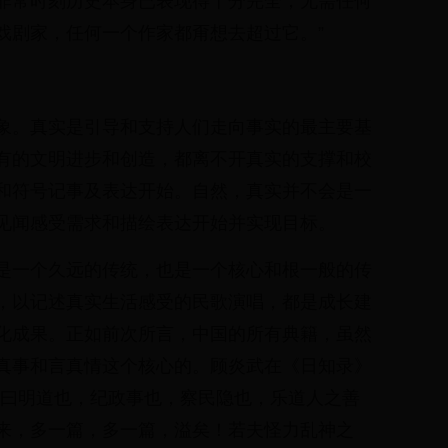
非常时刻历史本身已表现得十分完全，无需任何
戏剧家，任何一个作家都甭想去超过它。”
象。真实是引导和支持人们走向事实的最主要基
有的文明进步和创造，都离不开真实的支撑和校
和符号记事及表达开始。自然，真实并不会是一
见闻感受需求和描绘表达开始并实现目标。
是一个久远的传统，也是一个核心和根一般的传
，以记述真实生活感受的民歌演唱，都是成长建
化成果。正如前次所言，中国的所有典籍，虽然
真事和言真情这个核心的。顾炎武在《日知录》
，曰明道也，纪政事也，察民隐也，乐道人之善
来，多一篇，多一篇，溢矣！若夫怪力乱神之