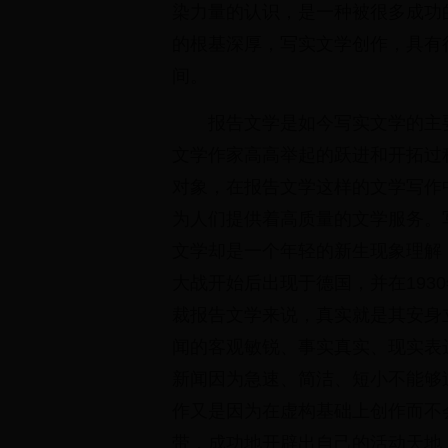
染力量的认识，是一种被很多成功
的根基深厚，写实文学创作，具有
间。
报告文学是如今写实文学的主
文学作家高高举起的跃进和开拓过
对象，在报告文学这样的文学写作
为人们提供着高质量的文学服务。
文学却是一个年轻的新生现象理解，
大战开始后出现于德国，并在193
裁报告文学来说，真实就是其安身
闻的客观敏锐、事实真实、现实表
新闻因为急速、简洁、短小不能够
作又是因为在虚构基础上创作而不
带，成功地开辟出自己的活动天地