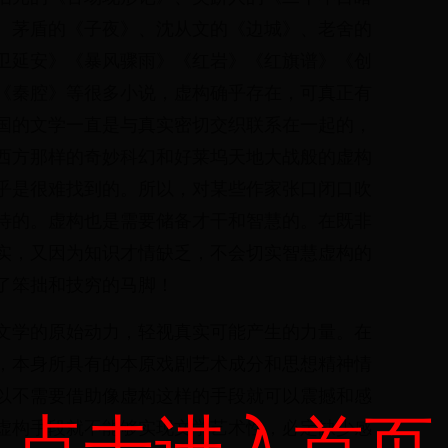
、茅盾的《子夜》、沈从文的《边城》、老舍的
卫延安》《暴风骤雨》《红岩》《红旗谱》《创
《秦腔》等很多小说，虚构确乎存在，可真正有
国的文学一直是与真实密切交织联系在一起的，
西方那样的奇妙科幻和好莱坞天地大战般的虚构
乎是很难找到的。所以，对某些作家张口闭口吹
待的。虚构也是需要储备才干和智慧的。在既非
实，又因为知识才情缺乏，不会切实智慧虚构的
了笨拙和技穷的马脚！
文学的原始动力，轻视真实可能产生的力量。在
，本身所具有的本原戏剧艺术成分和思想精神情
以不需要借助像虚构这样的手段就可以震撼和感
点击进入首页
虚构手段就不能够实现文学艺术性，必定缺少感