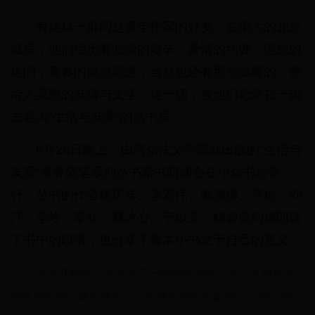
有这样一群同是青年作家的好友，在偌大的北京
城里，他们经历着北漂的艰辛，爱情的纠缠，理想的
迷惘，青春的倏忽而逝，当然也还有那些温暖的，带
给人宽慰的友情与文学。这一切，被他们记录在一辑
主题为“生活与友爱”的丛书里。
6月29日晚上，由阿尔法文学策划出版的“生活与
友爱”青春随笔系列丛书新书朗诵会在小众书坊举
行，丛书的作者杨庆祥、李宏伟、戴潍娜、严彬、刘
汀、李峥、李壮、魏冰心、宁以安、杨碧薇到场朗读
了书中的段落，也分享了每本小书之于自己的意义。
活动开始前，北京落了一阵很急的雨。这让人想起这
套丛书里的《暴雨将至》，作者是青年作家刘汀。刘汀说，