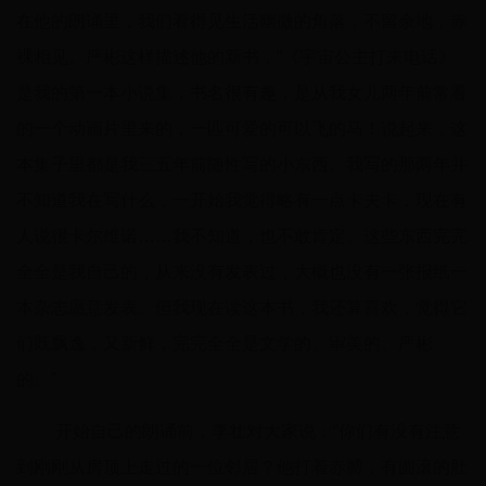
在他的朗诵里，我们看得见生活幽微的角落，不留余地，赤
裸相见。严彬这样描述他的新书，“《宇宙公主打来电话》
是我的第一本小说集，书名很有趣，是从我女儿两年前常看
的一个动画片里来的，一匹可爱的可以飞的马！说起来，这
本集子里都是我三五年前随性写的小东西。我写的那两年并
不知道我在写什么，一开始我觉得略有一点卡夫卡，现在有
人说很卡尔维诺……我不知道，也不敢肯定。这些东西完完
全全是我自己的，从来没有发表过，大概也没有一张报纸一
本杂志愿意发表。但我现在读这本书，我还算喜欢，觉得它
们既飘逸，又新鲜，完完全全是文学的、审美的、严彬
的。”
开始自己的朗诵前，李壮对大家说：“你们有没有注意
到刚刚从房顶上走过的一位邻居？他打着赤膊，有圆滚的肚