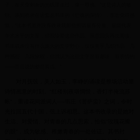
子，在天空剩余的光线里走过，像一尊佛。”这是诗人的敏
锐。谈到收录在这套丛书里的《亡魂的深情》，李壮觉得感
慨，“这本书里并没有收录我那些所谓最有分量、最能代表
学术水平的文章，但我珍爱这些作品、愿意回头再次阅读。
书里或许没有什么庞大的文学野心，仅仅关乎几部作品、几
种感想、几段旅程，但我认为这些文字是有趣味、有表情的
——而且说的都是真话。”
对月抚弦，美人如玉，李峥的诵读是整场活动里
诗情画意的时刻。“红楼别夜堪惆恨，香灯半掩流苏
帐”，重读花间派词人—-韦庄《菩萨蛮》之词，令时
光拉回五代十国，弦上诉相思。这本书收录的是她对
生活、对爱情、对青春的几点思索，恰似“玫瑰花瓣
的眼”，成为敏感、稚嫩青春的一处佐证。其书封