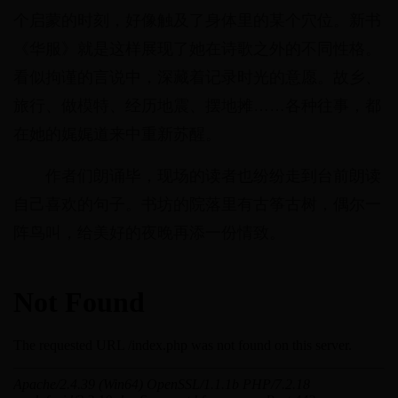
个启蒙的时刻，好像触及了身体里的某个穴位。新书
《华服》就是这样展现了她在诗歌之外的不同性格。
看似拘谨的言说中，深藏着记录时光的意愿。故乡、
旅行、做模特、经历地震、摆地摊……各种往事，都
在她的娓娓道来中重新苏醒。
作者们朗诵毕，现场的读者也纷纷走到台前朗读
自己喜欢的句子。书坊的院落里有古筝古树，偶尔一
阵鸟叫，给美好的夜晚再添一份情致。