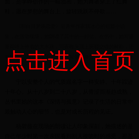
面，是李峥创作的一幅油画，她为舞者穿上了红舞
鞋，愿在梦想的舞台上，旋转跳跃不停歇……
《和白日梦谈恋爱》是青年作家魏冰心的短篇小说
集，在活动现场，她朗读了其中的一封信。在书中，她写盛
夏荷叶上停着的大水珠，写夜晚头顶上斑驳交错的树影，还
点击进入首页
有姑娘们坐在马路牙子上，头发落到膝盖，这是她理解的生
活。
宁以安整个人的气质跟名字一样安静。十年踪迹
十年心。从十八岁到二十八岁，从青涩而渐趋成熟，
丛书里她的这本《深情与孤意》记录了生活的日常中
最触动人心的细节，也是对成长历程的见证。
杨碧薇在现场的朗读让人印象深刻，她描述的是
自己年少时第一次亲眼看到别人接吻时的感受，那是