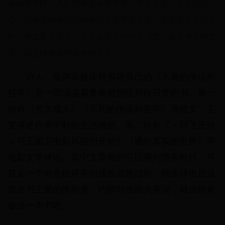
暴雨将至时，人们的感觉会很奇怪，有点兴奋，又有点担
心，好像某种未知的神秘的东西即将来临。但暴雨总会过去
的，地上除了泥沙，常常会留下一些小贝壳。这本书里的文
章，就是随着暴雨而来的贝壳。
诗人、批评家杨庆祥形容自己的《不老的传说和
哲学》是一部满溢着青春臆想症和白日梦的书。第一
辑有《长大成人》《不死的传说和哲学》等短文，主
要讲述作者平时的生活感想。第二辑有《＜阿飞正传
＞与王家卫电影风格的开始》《通向真实的世界》等
电影文学评论。其中文章有的可回溯到博客时代，可
窥见一个出色批评家的成长成熟过程。杨庆祥也是这
套丛书主要的推动者，约稿时他跟大家说，就当给青
春出一本书吧。