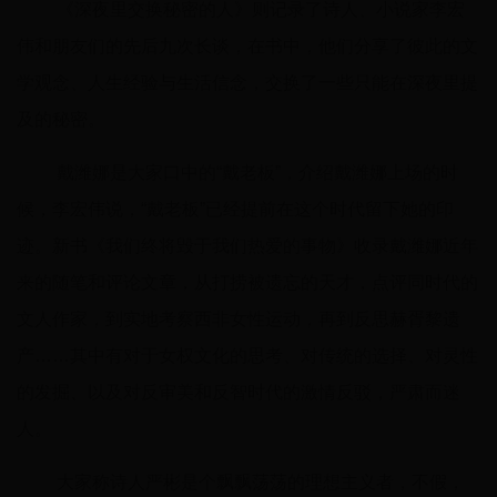
《深夜里交换秘密的人》则记录了诗人、小说家李宏
伟和朋友们的先后九次长谈，在书中，他们分享了彼此的文
学观念、人生经验与生活信念，交换了一些只能在深夜里提
及的秘密。
戴潍娜是大家口中的“戴老板”，介绍戴潍娜上场的时
候，李宏伟说，“戴老板”已经提前在这个时代留下她的印
迹。新书《我们终将毁于我们热爱的事物》收录戴潍娜近年
来的随笔和评论文章，从打捞被遗忘的天才，点评同时代的
文人作家，到实地考察西非女性运动，再到反思赫胥黎遗
产……其中有对于女权文化的思考、对传统的选择、对灵性
的发掘、以及对反审美和反智时代的激情反驳，严肃而迷
人。
大家称诗人严彬是个飘飘荡荡的理想主义者，不假，