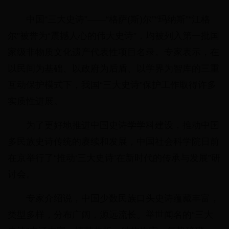
中国“三大史诗”——“格萨(斯)尔”“玛纳斯”“江格
尔”被誉为“震撼人心的伟大史诗”，均被列入第一批国
家级非物质文化遗产代表性项目名录。专家表示，在
以民间为基础、以政府为后盾、以学界为智库的三重
互动保护模式下，我国“三大史诗”保护工作取得许多
实质性进展。
为了更好地推进中国史诗学学科建设，推动中国
多民族史诗传统的赓续和发展，中国社会科学院日前
在京举行了“推动‘三大史诗’在新时代的传承与发展”研
讨会。
专家介绍说，中国少数民族口头史诗蕴藏丰富，
类型多样，分布广阔，源远流长。举世闻名的“三大