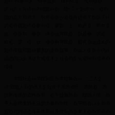
史诗”内涵丰富、情节曲折、结构恢宏、气势磅礴，
皆为几十万诗行的鸿篇巨制。除“三大史诗”外，在中
国的北方和南方，学界还至少发现并记录了数以千计
的史诗或史诗叙事片段，蒙古、土、哈萨克、柯尔克
孜、维吾尔、赫哲、满等北方民族，以及彝、纳西、
哈尼、苗、瑶、壮、傣等南方民族，都有源远流长的
史诗传统和篇目繁多的史诗叙事，而且大多至今仍以
活态的口头演述方式在本土社会的文化空间中传承和
传播。
中国社会科学院副院长李培林表示，“三大史
诗”震撼人心的伟大之处在于其跨省区、跨民族、跨
国界传播的宏伟格局；在于凝聚民心、团结人民、给
予人追求美好生活的力量和向往；在于结合口头与书
面形式的活态传承体系以及恢弘的叙事主题和崇高的