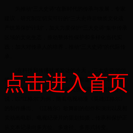
为推动“三大史诗”在新时代的传承与发展，专家
建议，研究制定切实可行的“三大史诗非物质文化遗
产统筹保护计划”，加大力度保护“三大史诗”集中传承
区域的文化生态，推动整体性保护和多样化当代实
践；加大对传承人的培养，推动“三大史诗”的代际传
承。
“在科技和传播技术发达的今天，‘三大史诗’的传
点击进入首页
播也要与时俱进，新的传播方式和途径正在不断拓
展。”中国社科院民族文学研究所研究员斯钦巴图
说，以“江格尔”为例，随着电视动漫《英雄江格尔》
的制作播出、《江格尔》歌舞剧的创作和演出以及相
关动画电影、电视纪录片的策划拍摄，传承和保护正
从文本记录向多方位、多途径、多形式转变。