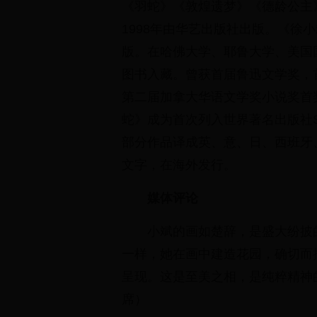
《羽蛇》《敦煌遗梦》《德龄公主
1998年由华艺出版社出版。《徐
版。在哈佛大学、耶鲁大学、美国
图书入藏。曾获首届鲁迅文学奖，
第二届加拿大华语文学奖小说奖首奖
蛇》成为首次列入世界著名出版社Sim
部分作品译成英、意、日、西班牙
文字，在海外发行。
媒体评论
小斌的画如楚辞，是盛大纷披
一样，她在画中建造花园，确切而
呈现。这是至美之相，是纯粹精神
席）