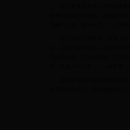
徐小斌多才多艺，在中国作家
的独特体验交相辉映，她的绘画清
思融为一体，意味无穷。——陈晓
徐小斌以一部童话，探索人的
大，以寓言直白其心，再以她七十
无比的想象。它如此具体，又如此
语，也是人间万象。——谢有顺（
这是从遥远的深海里撷取的灵
洛克风格构成了一部奇瑰的童话小