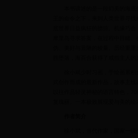
本书讲述的是一段幻美的海底
王的命令之下，来到人类世界寻找
底世界日益疯狂的掳掠。机缘巧合
摩里岛寻求答案，在过程中目睹、
伪、美好与丑陋的较量。历经重重
胜堕落，海百合获得了戒指主人的
徐小斌少时习画，于绘画累积
式创作而成的最新作品，故事主线
以往作品轻灵神秘的语言特色，7
复瑰丽。一本极致展现爱与美的绘
作者简介
徐小斌，当代作家，国家一级编