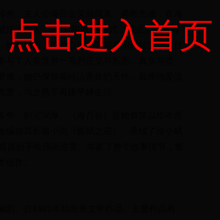
传奇。主人公海百合美丽纯真、勇敢忠诚，在海
点击进入首页
戒指的主人，欲以“和亲”的方式，阻止人类对海
，她与孤傲、暗藏心思的曼陀罗相识结盟，前往
参与了人类世界一系列正义与邪恶、真实与虚
磨难，她仍保留着纯洁善良的天性。最终纯爱战
真爱，与之携手再建平静生活。
多年，积淀深厚。《海百合》是她首度以绘本形
改编自其长篇小说《炼狱之花》，承续了徐小斌
0幅原创手绘插画连贯、丰富了整个故事情节，繁
本佳作。
剧。自1981年始发表文学作品。主要作品有