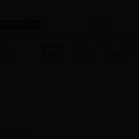
中国作家协会主办
用户登录
奖项
理论评论
文史
科幻
书汇
艺术
世界文坛
民族文艺
网络文学
7月02日10:32