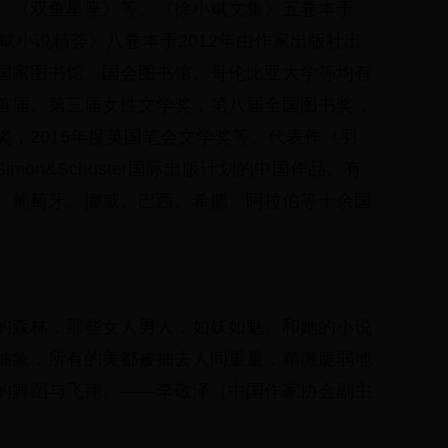
》《双鱼星座》等。《徐小斌文集》五卷本于
小斌小说精荟》八卷本于2012年由作家出版社出
国家图书馆、国会图书馆、哥伦比亚大学等均有
首届、第三届女性文学奖，第八届全国图书奖，
，2015年度英国笔会文学奖等。代表作《羽
on&Schuster国际出版计划的中国作品。有
、葡萄牙、挪威、巴西、希腊、阿拉伯等十余国
的森林，那些女人男人，如妖如魅。和她的小说
抽象，所有的美都被抽去人间重量，精微脆弱地
的舞蹈与飞翔。——李敬泽（中国作家协会副主