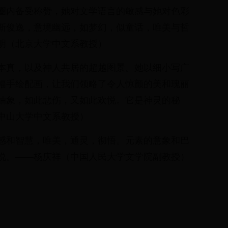
圈内备受称赞，她对文学语言的敏感与她对色彩
新俊逸，意境幽远，如梦幻，似童话，唯美与哲
明（北京大学中文系教授）
本真，以及神人共居的超越图景。她以细小写广
幅手绘配画，让我们领略了令人惊颤的美和瑰丽
抽象，如此悲伤，又如此欢悦。它是神灵的秘
中山大学中文系教授）
感和智慧，唯美，通灵，彻悟。元素的意象和巴
说。——杨庆祥（中国人民大学文学院副教授）