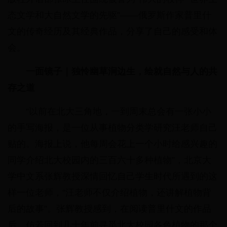
态文学和大自然文学的先驱”——俄罗斯作家普里什
文的传奇经历及其经典作品，分享了自己的感受和体
会。
一面镜子｜独怜幽草涧边生，绘就自然与人的共
存之道
“以前在北大三角地，一到周末总会有一张小小
的手写海报，是一位从事植物分类学研究汪老师自己
贴的。海报上说，他每周会花上一个小时给感兴趣的
同学介绍北大校园内的三百六十多种植物”，北京大
学中文系张辉教授深情回忆自己学生时代所遇到的这
样一位老师，“汪老师不仅介绍植物，还讲解植物背
后的故事”。张辉教授感到，在阅读普里什文的作品
后，仿若回到几十年前寻觅北大校园各色植物的那个