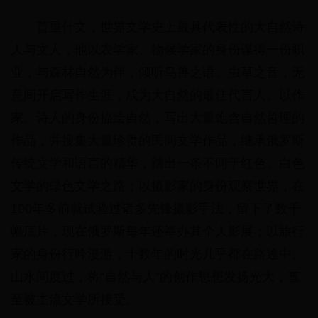
普里什文，世界文学史上最具代表性的大自然诗
人与文人，他以农学家、物候学家的身份谋得一份职
业，与森林自然为伴，倾听鸟兽之语、虫草之音，无
意间开启写作生涯，成为大自然的最佳代言人。以作
家、诗人的身份描绘自然，写出大量饱含自然哲理的
作品，并搜集大量珍贵的民间文学作品，继承俄罗斯
传统文学和语言的精华，踏出一条不同于红色、白色
文学的绿色文学之路；以摄影家的身份观察世界，在
100年多前就试验过诸多先锋摄影手法，留下了数千
幅底片，现在俄罗斯每年还举办其个人影展；以旅行
家的身份行吟漫游，十数年的时光几乎都在路途中、
山水间度过，将“自然与人”的创作思想发扬光大，直
至被主流文学所接受。