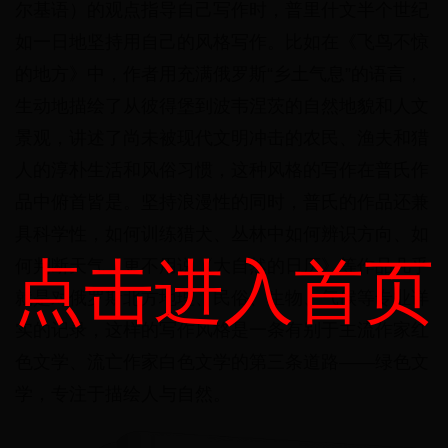
尔基语）的观点指导自己写作时，普里什文半个世纪
如一日地坚持用自己的风格写作。比如在《飞鸟不惊
的地方》中，作者用充满俄罗斯“乡土气息”的语言，
生动地描绘了从彼得堡到波韦涅茨的自然地貌和人文
景观，讲述了尚未被现代文明冲击的农民、渔夫和猎
人的淳朴生活和风俗习惯，这种风格的写作在普氏作
品中俯首皆是。坚持浪漫性的同时，普氏的作品还兼
具科学性，如何训练猎犬、丛林中如何辨识方向、如
点击进入首页
何判断天气，更不用说《大自然的日历》等作品几乎
就是对俄罗斯北方地理、民俗、生物、气候等专业详
实的记录，这样的写作风格是一条有别于主流作家红
色文学、流亡作家白色文学的第三条道路——绿色文
学，专注于描绘人与自然。