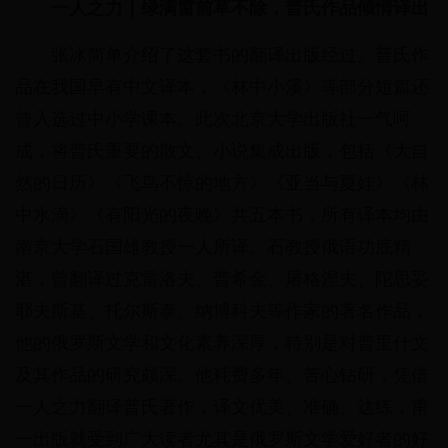
一人之力｜绿满窗前草不除，普氏作品倾情译出
张冰简单介绍了这套书的翻译出版经过。普氏作
品在我国早有中文译本，《林中小溪》等部分短篇还
曾入选过中小学课本。此次北京大学出版社一气呵
成，将普氏重要的散文、小说集成出版，包括《大自
然的日历》《飞鸟不惊的地方》《亚当与夏娃》《林
中水滴》《有阳光的夜晚》共五本书，所有译本均由
南京大学石国雄教授一人所译。石教授俄语功底精
湛，曾翻译过克雷洛夫、普希金、屠格涅夫、陀思妥
耶夫斯基、托尔斯泰、纳博科夫等作家的著名作品，
他的俄罗斯文学和文化素养深厚，特别是对普里什文
及其作品的研究颇深。他耗费多年、苦心钻研，凭借
一人之力翻译普氏著作，译文优美、准确、达练，甫
一出版就受到广大读者尤其是俄罗斯文学爱好者的好