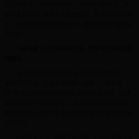
个人的旅途”。在他的作品中，自然是一面镜子，反
射出人类自己，延伸了人文的空间，拓展了心灵的世
界，让我们与自我与自然对话，透过这面镜子重新认
清自己。
一条道路｜任尔东西南北风，贯穿半个世纪的写
作风格
“经得起翻译折腾的语言是美的语言”“普氏走了一
条不同于红色、白色文学的第三条路——绿色道
路”“普里什文的丰富性既体现了他自己的创造，又来
源于他对各种文化的吸收”，北京外国语大学汪剑钊
教授在讲坛上从多个有趣的角度解读了普里什文的语
言和文风。
在语言文字上，相较于高尔基、巴尔扎克等大众