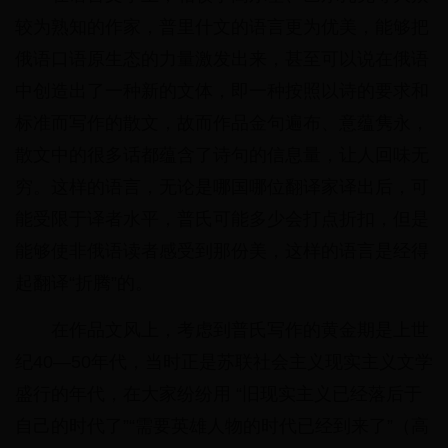
较为熟知的作家，普里什文的语言更为优美，能够把
俄语口语原生态的力量激发出来，甚至可以说在俄语
中创造出了一种新的文体，即一种按照以诗的要求和
标准而写作的散文，故而作品金句遍布、意蕴隽永，
散文中的很多话都蕴含了诗句的信息量，让人回味无
穷。这样的语言，无论是哪国哪位翻译家译出后，可
能受限于译者水平，普氏可能多少会打点折扣，但是
能够使非俄语读者感受到那份美，这样的语言是经得
起翻译“折腾”的。
在作品文风上，考虑到普氏写作的黄金期是上世
纪40—50年代，当时正是苏联社会主义现实主义文学
盛行的年代，在大家纷纷用 “旧现实主义已经落后于
自己的时代了”“需要英雄人物的时代已经到来了”（高