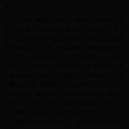
评。
不同于之前普氏作品的中文版由不同译者分别翻
译，石教授一人所译的版本保持了译作文风的一致
性，在许多动植物译名上更是深入研究考证，在翻译
的精准性上狠下功夫，让读者能够完整地体会到普氏
作品之美。许多精通俄语、读过原著的北大、北外俄
语教授、专家表示，石教授的译文传神地反映出了普
氏作品的神韵与魅力，既保留了普氏所用的俄语口语
中原生态力量，又照顾了中文读者的阅读习惯，读起
来行云流水、酣畅淋漓，没有通常俄语译作所带的翻
译腔。透过译者的文字，读者们仿佛能够跟随普里什
文的脚步，春观夜樱、夏望繁星、秋赏明月、冬会初
雪，感受到大自然的绿水青山，感受到森林世界的广