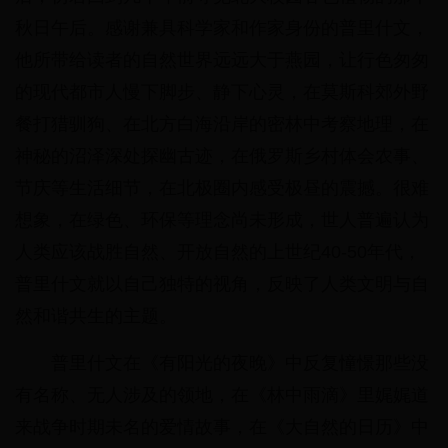
秋日午后。感谢兼具科学家和作家身份的普里什文，
他所带给读者的自然世界远远大于燕园，让行色匆匆
的现代都市人慢下脚步、静下心灵，在莫斯科郊外野
餐打猎驯狗、在北方白海沿岸的密林中考察地理，在
神秘的沼泽深处探幽古迹，在俄罗斯乡村体会农事、
节庆等生活细节，在北极圈内感受极昼的震撼。很难
想象，在绿色、环保等理念尚未形成，世人普遍认为
人类应该战胜自然、开放自然的上世纪40-50年代，
普里什文就以自己独特的视角，反映了人类文明与自
然和谐共生的主题。
普里什文在《有阳光的夜晚》中反复憧憬那些没
有名称、无人涉及的领地，在《林中雨滴》里娓娓道
来战争时期未名的爱情故事，在《大自然的日历》中