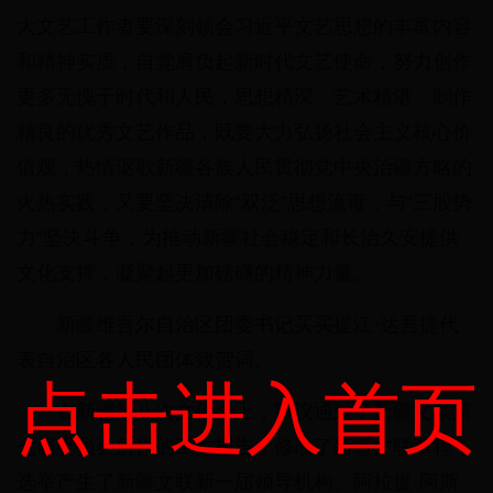
大文艺工作者要深刻领会习近平文艺思想的丰富内容
和精神实质，自觉肩负起新时代文艺使命，努力创作
更多无愧于时代和人民，思想精深、艺术精湛、制作
精良的优秀文艺作品，既要大力弘扬社会主义核心价
值观，热情讴歌新疆各族人民贯彻党中央治疆方略的
火热实践，又要坚决清除“双泛”思想流毒，与“三股势
力”坚决斗争，为推动新疆社会稳定和长治久安提供
文化支撑，凝聚起更加磅礴的精神力量。
新疆维吾尔自治区团委书记买买提江·达吾提代
表自治区各人民团体致贺词。
点击进入首页
在新疆第八次文代会上，审议通过了新疆文联第
七届委员会所作的工作报告，修改了新疆文联章程，
选举产生了新疆文联新一届领导机构。阿拉提·阿斯