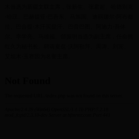
木当选为新疆文联主席，张新生、张君超、哈德别克
·哈汉、巴赫提亚·巴吾东、马旭国、迪丽娜尔·阿布都
拉、巴合提·木汗买提汗、巴音巴图、阿迪力·吾休
尔、李学亮、马雄福、郐振明当选为副主席，任命熊
红久为秘书长。聘请夏侃·沃阿勒拜、周涛、刘宾、
艾坦木·玉赛因为名誉主席。