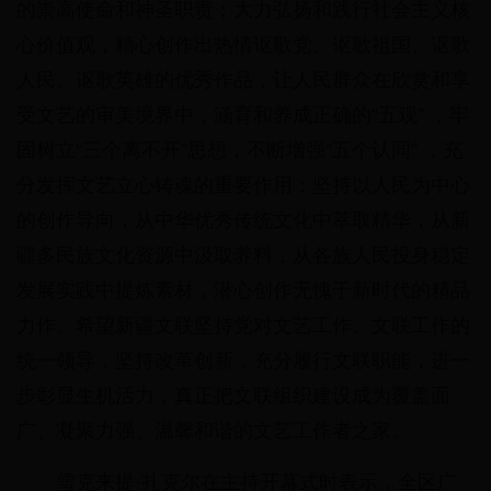
的崇高使命和神圣职责；大力弘扬和践行社会主义核
心价值观，精心创作出热情讴歌党、讴歌祖国、讴歌
人民、讴歌英雄的优秀作品，让人民群众在欣赏和享
受文艺的审美境界中，涵育和养成正确的“五观” ，牢
固树立“三个离不开”思想，不断增强“五个认同” ，充
分发挥文艺立心铸魂的重要作用；坚持以人民为中心
的创作导向，从中华优秀传统文化中萃取精华，从新
疆多民族文化资源中汲取养料，从各族人民投身稳定
发展实践中提炼素材，潜心创作无愧于新时代的精品
力作。希望新疆文联坚持党对文艺工作、文联工作的
统一领导，坚持改革创新，充分履行文联职能，进一
步彰显生机活力，真正把文联组织建设成为覆盖面
广、凝聚力强、温馨和谐的文艺工作者之家。
雪克来提·扎克尔在主持开幕式时表示，全区广