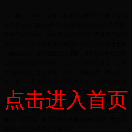
理。
那么，今天又有什么必要去颠覆这一点呢？仅仅
为了表明我们在“创新”？如果对手段的追求导致了事
物本质遭到篡改，这种买椟还珠式的结果真的是我们
的初衷吗？从尊重存在的真实性本身入手，不是也足
以表达我们对世界和生活的理解，并将自己的感受和
发现传递出去吗？事实上，作为一种自由度高、主观
性强的文体，散文发展到今天，推陈出新，腾转挪
移，其表达手法已经不可谓不丰富了。一个写作者如
点击进入首页
果仅仅是因为喜欢营造跌宕起伏的戏剧性效果，完全
可以到小说等虚构文体中去寻求实现。当你喜欢榴莲
味道的浓烈奇特时，不会想到清香淡雅的枇杷也需要
如此。说到底，如果取消了本质上的真实性，散文将
何以确立自身的存在价值？