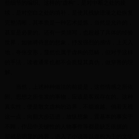
些细节的编织。这样的“虚构”，是对中断之处的接
续，是对空白之处的填补，是使其残缺漶漫之处恢复
完整清晰，其本质是一种艺术提炼，当然是允许的，
甚至是必要的。还有一类描写，也超越了具体的经验
世界，如驰骋诗意的想象，抒发强烈的感情，上天入
地，夸张变形，显然也属于虚构的范畴，但对于这样
的手法，读者通常也都不会质疑其真伪，做穿凿的理
解。
当然，上述种种做法的前提是，这些情感之所依
附、思想之所生发的事物，应该是客观存在的。这种
真实性，便是散文虚构的边界，不能逾越。倘若无视
这一点，向前大步迈进，放纵想象，置基本的事实于
不顾，作品中关键性的人物事件等都是缺乏依据的，
那就是明显的跨界，进入了小说等以虚构为主的文学