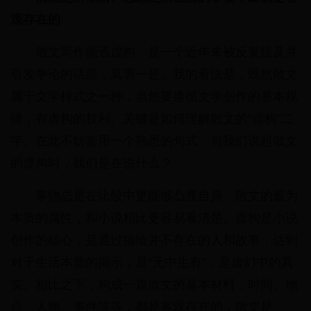
观存在的
散文写作能否虚构，是一个近年来被反复提及并
引发争论的话题，莫衷一是。我的看法是，既然散文
属于文学样式之一种，当然要遵循文学创作的基本规
律，有虚构的权利。关键是如何理解散文的“虚构”二
字。在此不妨套用一个熟悉的句式：当我们说起散文
的虚构时，我们是在说什么？
事物总是在比较中更能够凸显自身。散文的最为
本质的属性，和小说相比更容易看清楚。虚构是小说
创作的核心，是通过描绘并不存在的人和故事，达到
对于生活本质的揭示，是“无中生有”，是虚幻中的真
实。相比之下，构成一篇散文的基本材料，时间、地
点、人物、事件等等，都是客观存在的，散文是