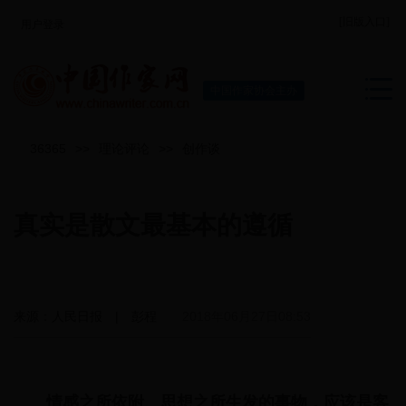
[旧版入口]
用户登录
中国作家协会主办
36365
>>
理论评论
>>
创作谈
真实是散文最基本的遵循
来源：人民日报 | 彭程
2018年06月27日08:53
情感之所依附、思想之所生发的事物，应该是客