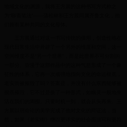
地域文化的渊源，我将王方晨的这种书写方式称之
为“聊斋笔法”——蒲松林和王方晨同属齐鲁文化，他
们拥有某种共同的文化母体。
王方晨通过对这一书写传统的借用，创造性地在
现代日常生活中开辟了一个另外的维度和空间，这一
空间维度不是“另一个世界”，而是此世界不可分割的
一部分。弥漫于这部作品中的这种气息形成了一个象
征性的体系，它再一次顽强地指向文化的命运根底，
老实街被摧毁了吗？答案是，并没有什么东西能够被
彻底摧毁，它不过是换了一种形式，如幽灵一般地生
活在我们的周围。只要时机一到，就会从头再来。王
方晨以宿命论的美学完成了他对文化的辩证法，当
然，如果《老实街》继以更详实的社会面描写和更符