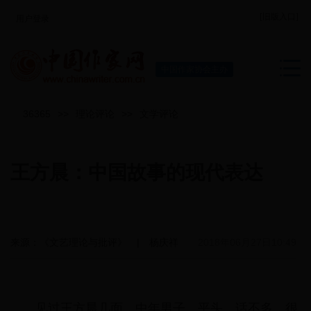
[旧版入口]
用户登录
中国作家协会主办
36365
>>
理论评论
>>
文学评论
王方晨：中国故事的现代表达
来源：《文艺理论与批评》 | 杨庆祥
2018年06月27日10:49
见过王方晨几面，中年男子，平头，话不多，很