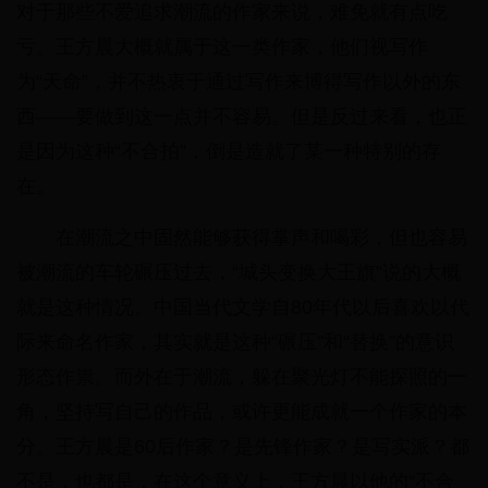
对于那些不爱追求潮流的作家来说，难免就有点吃
亏。王方晨大概就属于这一类作家，他们视写作
为“天命”，并不热衷于通过写作来博得写作以外的东
西——要做到这一点并不容易。但是反过来看，也正
是因为这种“不合拍”，倒是造就了某一种特别的存
在。
在潮流之中固然能够获得掌声和喝彩，但也容易
被潮流的车轮碾压过去，“城头变换大王旗”说的大概
就是这种情况。中国当代文学自80年代以后喜欢以代
际来命名作家，其实就是这种“碾压”和“替换”的意识
形态作祟。而外在于潮流，躲在聚光灯不能探照的一
角，坚持写自己的作品，或许更能成就一个作家的本
分。王方晨是60后作家？是先锋作家？是写实派？都
不是，也都是，在这个意义上，王方晨以他的“不合