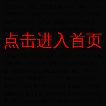
的“道德”的完整性，鹅看起来自由不羁，却无往而不
在罗网之中。与鲁迅不同，王方晨几乎是以一种写喜
剧的笔法写出了一出悲剧。鹅的悲剧不在于她“拯
救”老实街而不得，而在于她拯救的并非值得拯救之
点击进入首页
物。
颠覆的希望最后寄托在高杰身上。高杰这个人物
在作品中面目并不是很清晰。但他却是一个稍具综合
性的人物，这种综合性不是指作为人物性格上的综
合，而是指作为文化隐喻上的综合。他是一个“内外
兼修”之人，“内”指的是，他土生土长于“老街老巷”，
因此对老实街的那一套文化秩序知根知底，“外”指的
是他走出了老街老巷，获得了一种更开阔的经验和视
野。因此，高杰在小阁楼里和鹅偷欢的情节就不仅仅