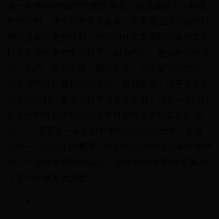
是一种弗洛伊德式的“爱欲”象征，而是提供了一种观
察的视野，这个视野非常重要，在本质上这个视野可
能就是叙述者的视野：他以内外双重视野观察老实街
以及它所代表的文化秩序。因为内在，他知道它的脆
弱、伪善、死而不僵；因为外在，他了解它的症结，
知道摧毁它的最有效的方式。也就是说，对于老实街
所象征的那一套文化秩序和文化逻辑，只有一个同时
内在于和外在于它的人才有可能对之进行真正的“革
新”——至于这一革新所带来的乡愁式的忧郁，那是
另外一个意义上的事情。联想到自1840年以来中国作
为一个古老文明体的命运，这种“内外”的隐喻也算的
上是一种微言大义吧。
3