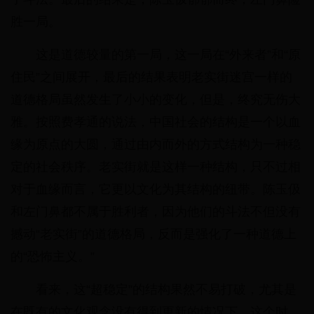
胜一局。
这是道德较量的第一局，这一局在“外来者”和“原
住民”之间展开，最后的结果表明老实街迷宫一样的
道德格局虽然发生了小小的变化，但是，终究无伤大
雅。按照费孝通的说法，中国社会的结构是一个以血
缘为原点的大圆，通过由内而外的方式结构为一种稳
定的社会秩序。老实街就是这样一种结构，只不过相
对于血缘而言，它更以文化为其结构的纽带。陈玉伋
和左门鼻都不属于胜利者，因为他们的斗法不但没有
撼动“老实街”的道德格局，反而是强化了一种道德上
的“恐怖主义。”
看来，这“超稳定”的结构果然不易打破，尤其是
在既有的文化观念没有得到更新的情况下。这个时