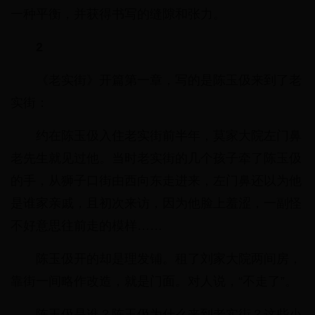
一种平衡，并获得书写的缝隙和张力。
2
《老实街》开篇第一章，写的是陈玉伋来到了老
实街：
约在陈玉伋入住老实街前半年，莫家大院左门鼻
老先生就见过他。当时老实街的几个孩子牵了陈玉伋
的手，从狮子口街由西向东走进来，左门鼻还以为他
是谁家亲戚，且初次来访，因为他脸上羞涩，一副怪
不好意思往前走的模样……
陈玉伋开的却是理发铺。租了刘家大院两间房，
靠街一间略作改造，就是门面。对人说，“不走了”。
陈玉伋是谁？陈玉伋为什么来到老实街？这些小