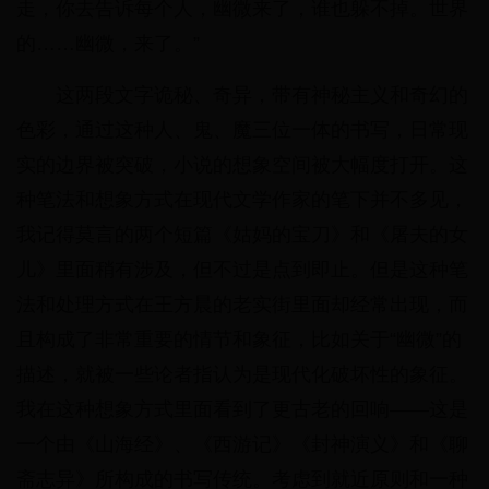
走，你去告诉每个人，幽微来了，谁也躲不掉。世界
的……幽微，来了。”
这两段文字诡秘、奇异，带有神秘主义和奇幻的
色彩，通过这种人、鬼、魔三位一体的书写，日常现
实的边界被突破，小说的想象空间被大幅度打开。这
种笔法和想象方式在现代文学作家的笔下并不多见，
我记得莫言的两个短篇《姑妈的宝刀》和《屠夫的女
儿》里面稍有涉及，但不过是点到即止。但是这种笔
法和处理方式在王方晨的老实街里面却经常出现，而
且构成了非常重要的情节和象征，比如关于“幽微”的
描述，就被一些论者指认为是现代化破坏性的象征。
我在这种想象方式里面看到了更古老的回响——这是
一个由《山海经》、《西游记》《封神演义》和《聊
斋志异》所构成的书写传统。考虑到就近原则和一种