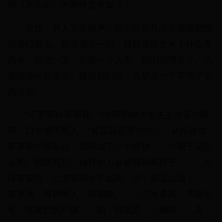
用《老实街》的两段文字如下：
忽然，有人示意静声。我们往纸扎店后面黑黝黝
的巷口看去。那里倏忽一闪，就好像跳出来个什么东
西来。就地一滚，却是一个人形。我们都愣住了。人
形慢慢向前走去。留给我们的，当然是一个茕茕孑立
的背影。
“不要那样看着我。”他朝鹅瞪大着失去神采的眼
睛，口中酒气熏人，“其实我是爱你的……从掉进你
家茅厕的那刻起，我就成了一个怪物……小孩子见我
会死。我吃死尸。独行的人会被我掐断脖子。……毁
掉老实街，让老实街生不如死。得，就这么做！……
在澳洲，有种野人，叫幽微。……三米多高，浑身长
毛，吃腐烂的尸体……鹅，我就是……幽微……走，