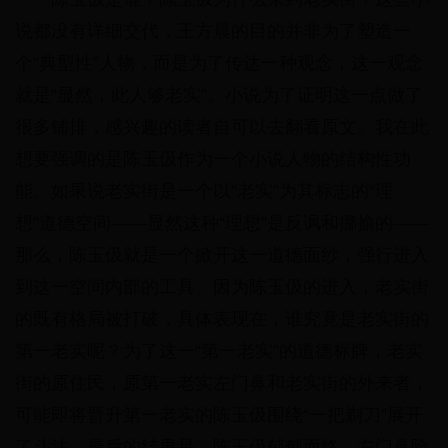
说都没有详细交代，王方晨的目的并非为了塑造一
个“典型性”人物，而是为了传达一种观念，这一观念
就是“显然，此人够老实”。小说为了证明这一点做了
很多铺排，感兴趣的读者自可以去翻看原文。我在此
想要强调的是陈玉伋作为一个小说人物的结构性功
能。如果说老实街是一个以“老实”为其标志的“理
想”道德空间——显然这种“理想”是反讽和挪揄的——
那么，陈玉伋就是一个掀开这一道德面纱，强行进入
到这一空间内部的工具。因为陈玉伋的进入，老实街
的既有格局被打破，具体表现在，谁究竟是老实街的
第一老实呢？为了这一“第一老实”的道德标牌，老实
街的原住民，原第一老实左门鼻和老实街的外来者，
可能即将晋升第一老实的陈玉伋围绕“一把剃刀”展开
了斗法。最后的结果是，陈玉伋郁郁而终，左门鼻险