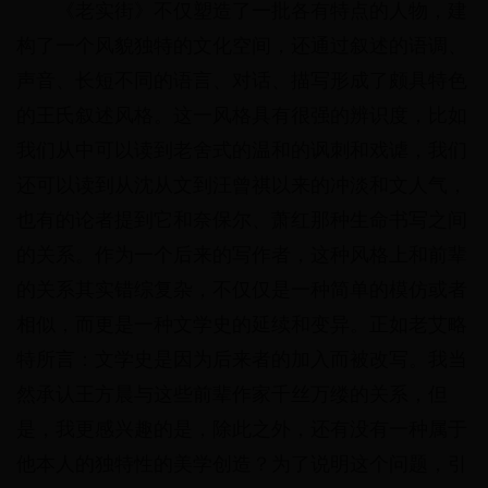
《老实街》不仅塑造了一批各有特点的人物，建
构了一个风貌独特的文化空间，还通过叙述的语调、
声音、长短不同的语言、对话、描写形成了颇具特色
的王氏叙述风格。这一风格具有很强的辨识度，比如
我们从中可以读到老舍式的温和的讽刺和戏谑，我们
还可以读到从沈从文到汪曾祺以来的冲淡和文人气，
也有的论者提到它和奈保尔、萧红那种生命书写之间
的关系。作为一个后来的写作者，这种风格上和前辈
的关系其实错综复杂，不仅仅是一种简单的模仿或者
相似，而更是一种文学史的延续和变异。正如老艾略
特所言：文学史是因为后来者的加入而被改写。我当
然承认王方晨与这些前辈作家千丝万缕的关系，但
是，我更感兴趣的是，除此之外，还有没有一种属于
他本人的独特性的美学创造？为了说明这个问题，引