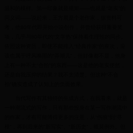
温和的模样。第一印象就是规矩——也就是“老实”的
同义词——说起来，王方晨是个老作家，据资料可
考，他80年代即开始小说创作，并曾经获得重要奖
项，几乎与80年代的“文学热”保持着生理性的同步。
依照这种资历，即使不能排入“经典作家”的座次，应
该也属于呼风唤雨的“弄潮儿”，但好像都不是，他身
上有一种不太“合拍”的东西——这是他的老实使然，
还是自我压抑的结果？我不太清楚。但这种“不合
拍”确实造成了认知上的负面效果。
当代写作有其独特的生成方式，在我看来，就是
一种潮流式的写作，只有那些投身在某一写作潮流中
的作家，才有可能博得更多的注意，从“伤痕”到“寻
根”，再到后来的“新写实”、“新历史”，概莫例外。但