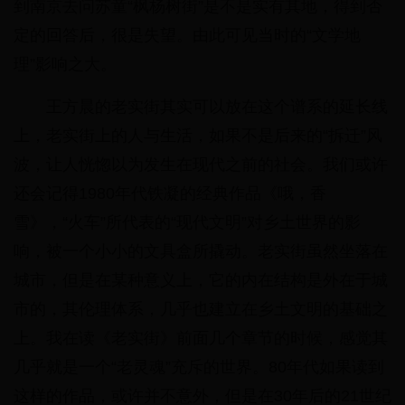
到南京去问苏童“枫杨树街”是不是实有其地，得到否
定的回答后，很是失望。由此可见当时的“文学地
理”影响之大。
王方晨的老实街其实可以放在这个谱系的延长线
上，老实街上的人与生活，如果不是后来的“拆迁”风
波，让人恍惚以为发生在现代之前的社会。我们或许
还会记得1980年代铁凝的经典作品《哦，香
雪》，“火车”所代表的“现代文明”对乡土世界的影
响，被一个小小的文具盒所撬动。老实街虽然坐落在
城市，但是在某种意义上，它的内在结构是外在于城
市的，其伦理体系，几乎也建立在乡土文明的基础之
上。我在读《老实街》前面几个章节的时候，感觉其
几乎就是一个“老灵魂”充斥的世界。80年代如果读到
这样的作品，或许并不意外，但是在30年后的21世纪