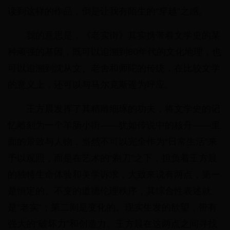
读到这样的作品，倒是让我有陌生的“穿越”之感。
我的意思是，《老实街》其实携带着文学史的某
种顽强的基因，既可以追溯到80年代的文化地理，也
可以追溯到沈从文、老舍和师陀的传统，在比较文学
的意义上，还可以与马尔克斯遥为呼应。
王方晨发挥了其精雕细琢的功夫，将文学史的记
忆雕刻为一个羊肠小街——犹如传说中的核舟——里
面的景致与人物，当然不可以完全作为“日常生活”来
予以观照，而是在艺术的“剃刀”之下，担负着王方晨
的独特生命体验和美学诉求，大致来说有两点，第一
是恒定的、不变的道德伦理秩序，其综合性表述就
是“老实”；第二则是变化的、现实生发的欲望，带有
强大的“破坏力”和创造力。王方晨在这两点之间寻找