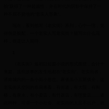
拍”获得了一种超越性，并在时代的阴影中保持了一
种不屈不挠地的“老实人形象”。
现在，看到他写《老实街》系列，心中一愣，觉
得倒是般配，一个老实人写老实街？能写出什么花
样，很是让人期待。
1
《老实街》最初以短篇小说的形式面世，合计十
来篇。这些故事的发生地都在“老实街”。老实街者，
济南城内的一条小街小巷也。麻雀虽小五脏俱全，这
老实街从空间的布局来看，有街道，有大院，有阁
楼，有泉水，有小卖店，有竹器店，有理发店……诸
此种种，可谓一个小社会。老实街的人足不出户，就