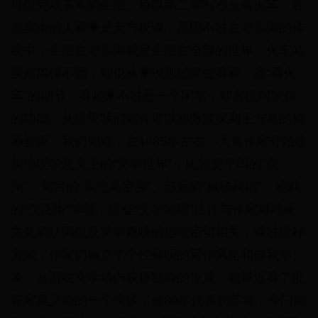
可以完成基本的生活。所以第二章写石头看火车，在
老实街的人看来是天方夜谭，原因不过在老实街的传
统中，生活在老实街就是生活在全部的世界，火车站
虽然离得不远，却也从来没想过要去看看。这“看火
车”的细节，看起来不过是一个闲笔，却有提纲挈领
的功能。从这里我们或许可以稍微窥探到王方晨的精
神资源。我们知道，在1985年左右，大量作家开始建
构地理学意义上的“文学世界”，比如贾平凹的“商
州”、莫言的“东北高密乡”、苏童的“枫杨树街”、池莉
的“汉正街”等等，这些“文学地理”往往与作家对地缘
文化的认同以及美学趣味的追求密切相关，通过这种
方式，作家们确立了个性鲜明的写作风格和自我形
象，从而在文学场内获得独特的位置。我最近看了批
评家吴义勤的一个访谈，他80年代喜欢苏童，专门跑