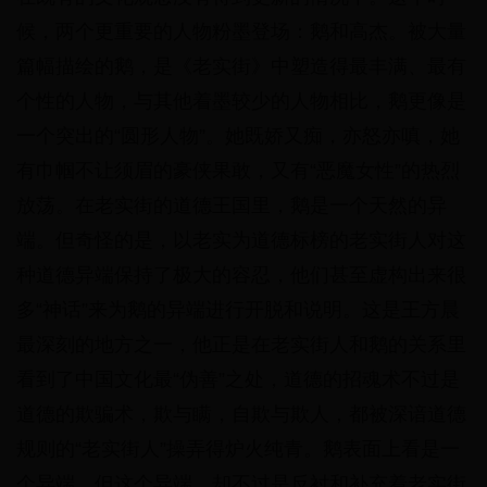
候，两个更重要的人物粉墨登场：鹅和高杰。被大量
篇幅描绘的鹅，是《老实街》中塑造得最丰满、最有
个性的人物，与其他着墨较少的人物相比，鹅更像是
一个突出的“圆形人物”。她既娇又痴，亦怒亦嗔，她
有巾帼不让须眉的豪侠果敢，又有“恶魔女性”的热烈
放荡。在老实街的道德王国里，鹅是一个天然的异
端。但奇怪的是，以老实为道德标榜的老实街人对这
种道德异端保持了极大的容忍，他们甚至虚构出来很
多“神话”来为鹅的异端进行开脱和说明。这是王方晨
最深刻的地方之一，他正是在老实街人和鹅的关系里
看到了中国文化最“伪善”之处，道德的招魂术不过是
道德的欺骗术，欺与瞒，自欺与欺人，都被深谙道德
规则的“老实街人”操弄得炉火纯青。鹅表面上看是一
个异端，但这个异端，却不过是反衬和补充着老实街