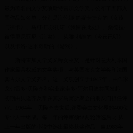
最为著名的文学奖项斯特雷加文学奖，公布了五部入
围作品短名单，分别是海伦娜·简妮卡捷克的《女孩
与徕卡》、马可·巴尔扎诺《我留在此处》、桑德拉·
彼得里尼亚尼《海盗》、莱雅·利维的《今夜已明》
以及卡洛·达米奇斯的《游戏》。
斯特雷加文学奖又称女巫奖，是针对意大利本国
作家最具权威的文学奖项，与英国布克文学奖和法国
龚古尔文学奖齐名。这一奖项创立于1947年，由作家
戈弗雷多·贝隆齐和实业家圭多·阿尔贝迪共同发起，
初期由贝隆齐及常在其罗马寓所聚会的朋友们担任评
审。1964年，贝隆齐去世后,评委会由文化界的400位
专业人士组成。每一年的评审须经两轮筛选后,才从
上一年出版的小说中选出最终获奖作品。自1983年