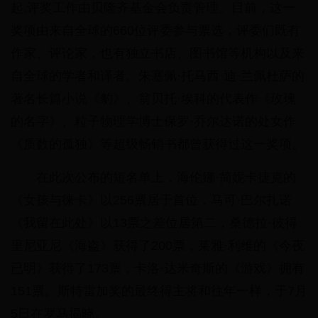
起,评奖工作由贝隆齐基金会负责管理。目前，这一
奖项由来自全球的660位评委参与票选，评委们既有
作家、评论家，也有独立书店、图书馆等机构以及来
自全球的学者和译者。朱塞佩·托马西·迪·兰佩杜萨的
著名长篇小说《豹》、翁贝托·埃科的代表作《玫瑰
的名字》、粒子物理学博士保罗·乔尔达诺的处女作
《质数的孤独》等超级畅销书都曾获得过这一奖项。
在此次公布的短名单上，海伦娜·简妮卡捷克的
《女孩与徕卡》以256票居于首位，马可·巴尔扎诺
《我留在此处》以13票之差位居第二，桑德拉·彼得
里尼亚尼《海盗》获得了200票，莱雅·利维的《今夜
已明》获得了173票，卡洛·达米奇斯的《游戏》拥有
151票。斯特雷加奖的最终得主将和往年一样，于7月
5日在罗马揭晓。