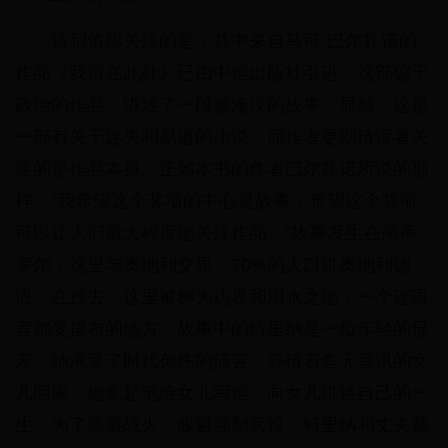
特别值得关注的是，其中来自马可·巴尔扎诺的
作品《我留在此处》已由中信出版社引进。这部偏于
政治的作品，讲述了一段被淹没的故事，显然，这是
一部有关于迷失和易逝的小说，而作者更期待读者关
注的是作品本身。正如本书的作者巴尔扎诺所说的那
样：“我希望这个奖项的中心是故事，希望这个奖项
可以让人们最大程度地关注作品。”故事发生在南蒂
罗尔，这里与奥地利交界，70%的人口讲奥地利德
语。在过去，这里被称为边界和泪水之地，一个连语
言都受摆布的地方。故事中的特里纳是一位年轻的母
亲，她承受了时代创伤的痛苦，等待着杳无音讯的女
儿回家，她拿起笔给女儿写信，向女儿讲述自己的一
生。为了逃避战火，躲避强制兵役，特里纳和丈夫藏