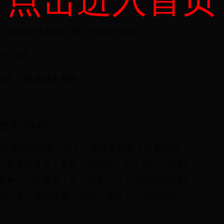
了。你真是幸福的人啊！但是后来呢？”
不大好……”
地说，“难道她不爱你……”
使我不能相信。”
，你就晓得我蠢不蠢了。我俩在轮船上倚着栏杆，
于我实在发生了爱苗，而我呢，自不待信。谁知
匆匆忙忙地催着上岸，我竟忘记了问她的住址和
你们看，我到底蠢不蠢呢？我害了一些时相思