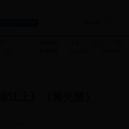
中国作家协会主办
用户登录
奖项
理论评论
文史
科幻
书汇
艺术
世界文坛
民族文艺
网络文学
绿江上》（蒋光慈）
6月22日17:47