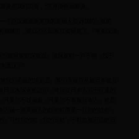
悲哀说与我们听听，”苏丹撒得插着说。
是一个自汉城逃跑来俄的高丽人告诉我的：我的
的都城中，被日不人囚死在监狱里了。”李孟汉说
”苏丹撒得很惊叹地说。但我这时一声不响，找不
李孟汉？”
不知我们高丽的情形罢。我们高丽自从被日本侵吞
终日在水深火热之中，终日在日本人几千斤重的
，只要你不甘屈服，只要你不恭顺日本人，就是
本人视一条高丽人的性命好像是一只鸡的性命，
的。可怜我的她，我的云姑，不料也被万恶的日