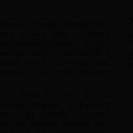
被学校派到一个尼姑庵里。莫斯科的教堂很多，
人家说，有一千余个。革命前，这些上帝的住所
也就同中国共和未成立以前的庙宇一样，可是到
些教堂也就大减其尊严了。本来异教徒是禁止进
把尼姑庵一部分的房子占住了做寄宿舍，并且时
要你我说笑几句，一点儿也不表示恭敬的态度，
牙大街，房屋很多，院内也很宽绰，并有许多树
天清早起来，或无事的时候，我总要在院内来回
十余人，一律穿一身黑的衣服，头上围披着黑
是面孔黄瘦，形容憔悴的；见着她们时，我常起