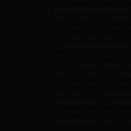
我们围炉谈话，波斯同学——
家今晚应将自己的恋爱史叙述出来
时C君出去找朋友去了。大家要求
过，无从说起。可是苏丹撒得说：
少年，难道说你在中国没有爱过女
的是女人，而女人也爱好诗人。李
但笑而不答，于是又转脸向着我说
法，不说罢，他们是不依我的；说
不得已，我只得撒谎了，只得随嘴
多女学生写信给我，说我如何如何
个女学生长得非常之美丽，曾屡次
对于我的爱情。我说，我有一次在
直是难以用言语形容出来；我想尽
丽而有知识的姑娘；在谈话中，我