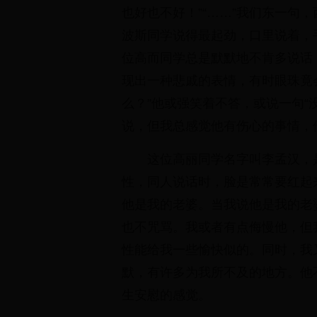
也好也不好！”“……”我们东一句
波斯同学说得最起劲，口里说着，
位高而同学总是默默地不肯多说话
现出一种悲戚的表情，有时眼珠竟
么？”他或强笑着不答，或说一句“
说，但我总感觉他有伤心的事情，
这位高丽同学名字叫李孟汉，
性，同人说话时，脸是常常要红起
他是我的老婆。当我说他是我的老
也不咒骂。我或者有点侮慢他，但
性能给我一些愉快似的。同时，我
默，有许多为我所不及的地方。他
生安慰的感觉。