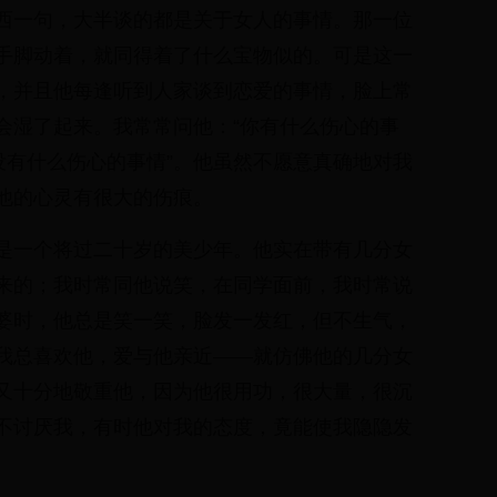
，西一句，大半谈的都是关于女人的事情。那一位
手脚动着，就同得着了什么宝物似的。可是这一
，并且他每逢听到人家谈到恋爱的事情，脸上常
会湿了起来。我常常问他：“你有什么伤心的事
没有什么伤心的事情”。他虽然不愿意真确地对我
他的心灵有很大的伤痕。
是一个将过二十岁的美少年。他实在带有几分女
来的；我时常同他说笑，在同学面前，我时常说
婆时，他总是笑一笑，脸发一发红，但不生气，
我总喜欢他，爱与他亲近——就仿佛他的几分女
又十分地敬重他，因为他很用功，很大量，很沉
不讨厌我，有时他对我的态度，竟能使我隐隐发