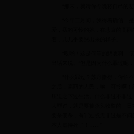
“那末，就请你今晚将自己的
“今年三月间，我得着确信，
爱，我的可怜的她，在悲哀的高丽
着，几几乎要哭出来的样子。
“哎哟！这是何等的悲哀啊！
出话来说。“但是因为什么罪过呢，
“什么罪过？苏丹撒得，你怕
之后，高丽的人民，唉！可怜啊！
压迫之下过生活。什么罪过不罪过
大罪过，就是要被杀头收监的。日
要杀便杀，有罪过或无罪过是不问
本人虐待死了！……”