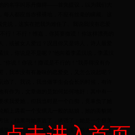
他的名字叫苏丹撒得——首先提议，以为我们大
，每人都应当赤裸裸地，不应有丝毫的瞒藏。这
我先说，这实在把我为难住了。我说我没有恋爱
“不行！不行！维嘉，你莫要撒谎！你这样漂亮的
人，或被女人爱过？况且你又是诗人，诗人最爱
孟汉，你说是不是呢？”他向着李孟汉说，李孟汉
，“你说！你说！撒谎是不行的！”我弄得没有办
罢，我本没有有趣味的恋爱史，又怎么说起呢？
乱诌了。我说，我当做学生会会长的时候，有许
地有作为，文章做的是如何如何地好；其中有一
要求我爱她，但我当时是一个白痴，竟辜负了她
轮船上遇着一个安琪儿一般的姑娘，她的美貌简
方法，结果与她亲近了，谈话了；她是一个极美
点击进入首页
感觉得她对我表示很温柔的同情。我说至此，苏