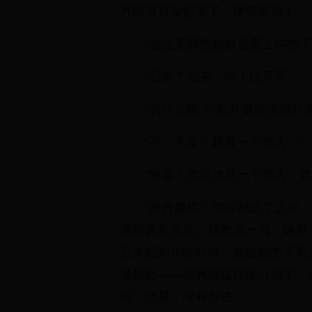
丹撒得兴奋起来了，便笑着说：
“这位美丽的姑娘是爱上你的
“后来？后来，唉！结果不……
“为什么呢？”苏丹撒得很惊异
“不，不是！我是一个蠢人。”
“维嘉！你说你是一个蠢人，这
“苏丹撒得！你听我说了之后
谈得真是合意。我敢说一句，她对
后来船到岸的时候，她被她的哥哥
通信处——我俩就这样地分别了。
病，但是，没有办法。……”