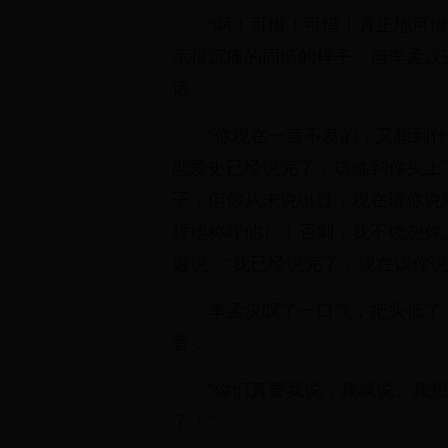
“啊！可惜！可惜！真正地可
示很沉痛的同情的样子。但李孟汉
话。
“你现在一言不发的，又想到什
恋爱史已经说完了，该临到你头上
子，但你从未说出过；现在请你说
样地称呼他）！否则，我不饶恕你
遍说：“我已经说完了，现在该你说
李孟汉叹了一口气，把头低了
音：
“你们真要我说，我就说。我
了！”