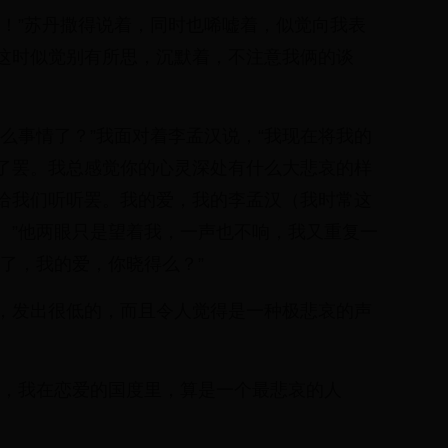
惜！”苏丹撒得说着，同时也唏嘘着，似觉向我表
这时似觉别有所思，沉默着，不注意我俩的谈
么事情了？”我面对着李孟汉说，“我现在将我的
了罢。我总感觉你的心灵深处有什么大悲哀的样
给我们听听罢。我的爱，我的李孟汉（我时常这
。”他两眼只是望着我，一声也不响，我又重复一
了，我的爱，你晓得么？”
，发出很低的，而且令人觉得是一种极悲哀的声
想，我在恋爱的国度里，算是一个最悲哀的人