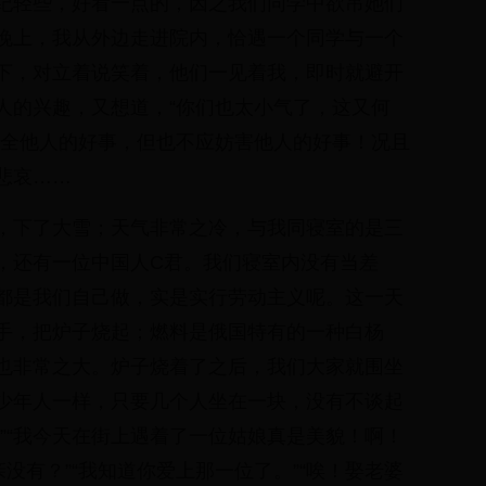
纪轻些，好看一点的，因之我们同学中欲吊她们
晚上，我从外边走进院内，恰遇一个同学与一个
下，对立着说笑着，他们一见着我，即时就避开
人的兴趣，又想道，“你们也太小气了，这又何
成全他人的好事，但也不应妨害他人的好事！况且
悲哀……
，下了大雪；天气非常之冷，与我同寝室的是三
，还有一位中国人C君。我们寝室内没有当差
都是我们自己做，实是实行劳动主义呢。这一天
手，把炉子烧起；燃料是俄国特有的一种白杨
也非常之大。炉子烧着了之后，我们大家就围坐
少年人一样，只要几个人坐在一块，没有不谈起
”“我今天在街上遇着了一位姑娘真是美貌！啊！
没有？”“我知道你爱上那一位了。”“唉！娶老婆