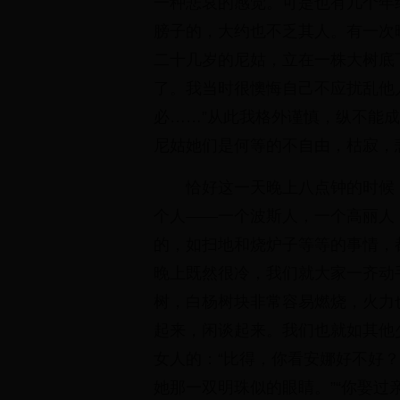
一种悲哀的感觉。可是也有几个年
膀子的，大约也不乏其人。有一次
二十几岁的尼姑，立在一株大树底
了。我当时很懊悔自己不应扰乱他
必……”从此我格外谨慎，纵不能
尼姑她们是何等的不自由，枯寂，
恰好这一天晚上八点钟的时候
个人——一个波斯人，一个高丽人
的，如扫地和烧炉子等等的事情，
晚上既然很冷，我们就大家一齐动
树，白杨树块非常容易燃烧，火力
起来，闲谈起来。我们也就如其他
女人的：“比得，你看安娜好不好？
她那一双明珠似的眼睛。”“你娶过亲