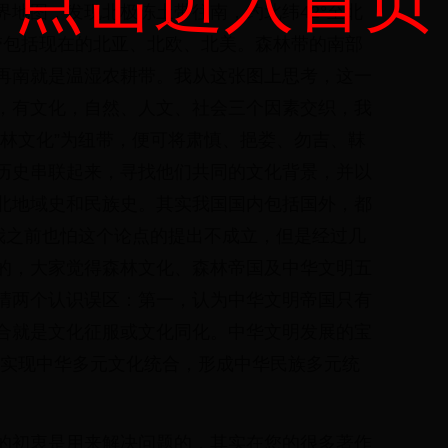
界地图，发现北极冻土带往南，约北纬42°至北
林带包括现在的北亚、北欧、北美。森林带的南部
再南就是温湿农耕带。我从这张图上思考，这一
，有文化，自然、人文、社会三个因素交织，我
森林文化”为纽带，便可将肃慎、挹娄、勿吉、靺
历史串联起来，寻找他们共同的文化背景，并以
北地域史和民族史。其实我国国内包括国外，都
，我之前也怕这个论点的提出不成立，但是经过几
的，大家觉得森林文化、森林帝国及中华文明五
清两个认识误区：第一，认为中华文明帝国只有
合就是文化征服或文化同化。中华文明发展的宝
”，实现中华多元文化统合，形成中华民族多元统
的初衷是用来解决问题的，其实在您的很多著作