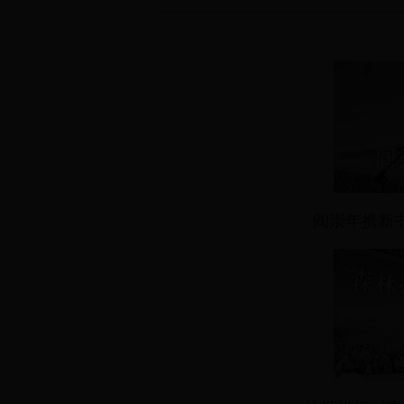
阎崇年携新