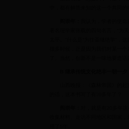
中，都有解答未知的这一个共同的
阎崇年：
我认为，学者的使命
著名理学家张载的四句名言，“为
太平。”什么是“为往圣继绝学”，
很多时候，正是因为我们对某一个
了。当然，创新不是一味地要造话
B 继承传统文化绝非一朝一夕
山西晚报：《森林帝国》的起源
的话，这本书写了有20多年了？
阎崇年：
对，就是有20多年
收集材料、走访不同地区和国家，
用了5年。