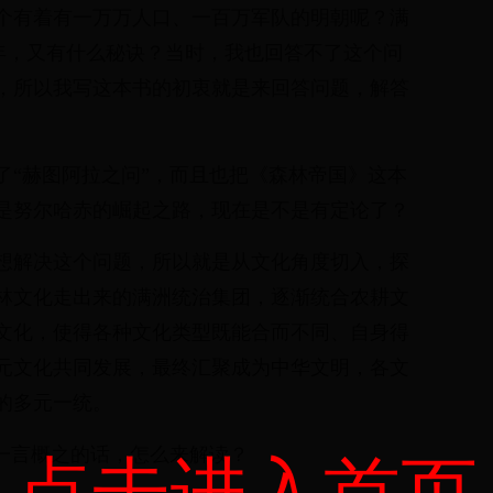
个有着有一万万人口、一百万军队的明朝呢？满
8年，又有什么秘诀？当时，我也回答不了这个问
，所以我写这本书的初衷就是来回答问题，解答
了“赫图阿拉之问”，而且也把《森林帝国》这本
是努尔哈赤的崛起之路，现在是不是有定论了？
想解决这个问题，所以就是从文化角度切入，探
林文化走出来的满洲统治集团，逐渐统合农耕文
文化，使得各种文化类型既能合而不同、自身得
元文化共同发展，最终汇聚成为中华文明，各文
的多元一统。
”一言概之的话，怎么来解读？
点击进入首页