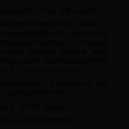
多年的时间去研究一个问题，您是怎么做到的？
是你花费毕生精力都研究不完的。大家都知道，
关于他的史料那简直是太多了，你每天不吃不喝
活到100岁也看不完这些史料的。一个学者的能
了几件事情，但是要做好，做到有分量，就得坚
于传统文化的继承，你要想把传统文化的精髓研
地去做、去学，绝非一朝一夕的工夫。
的您已经85岁高龄了，当别人颐养天年时，您却
问，您的研究激情来自于哪里？
谨性吧。换句话说，就是较真！
得糊涂”，您这应该是很难糊涂吧？