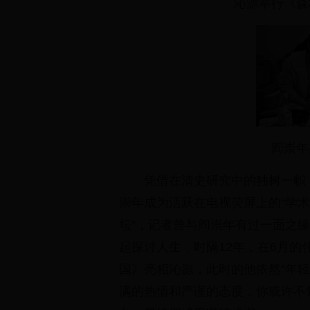
沁源举行《森
阎崇年
凭借在清史研究中的独树一帜
崇年成为活跃在电视荧屏上的“学术
坛”，记者曾与阎崇年有过一面之
起探讨人生；时隔12年，在6月的
国》亮相沁源，此时的他依然“年
满的热情和严谨的态度，你或许不知