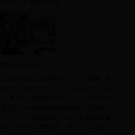
林帝国》新书发布会现场。
接受本报记者采访。
，以及作为央视《百家讲坛》的“元老”讲师，阎
明星”。2006年冬季，在山西省图书馆的“文源讲
缘。那时的他，精神矍铄笑容可掬，和众多粉丝一
仲夏之际，85岁高龄的阎崇年携新书《森林帝
轻”，不仅对生活充满激情，更对学术研究有着饱
道，为了研究“森林帝国”，他坚持了20年之