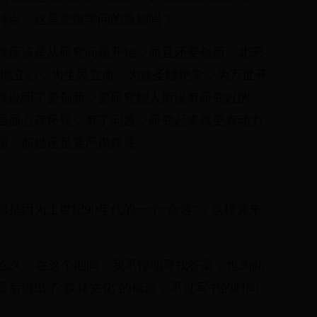
特点，这是您做学问的原则吗？
就应该是从研究问题开始，而且还要创新。北宋
天地立心，为生民立命，为往圣继绝学，为万世开
这就说明了要创新，要研究别人所没有研究过的。
层面心存怀疑，有了问题，研究起来就更有动力
题，前提还是要严肃撑底。
是因为上世纪90年代的一个“命题”，这样算来
这么久。在这个期间，我不停地寻找答案，也为此
最后得出了“森林文化”的概念，不过写书的时间