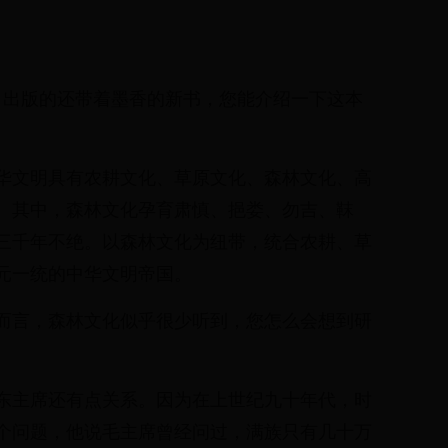
月出版的还带着墨香的新书，您能介绍一下这本
华文明具有农耕文化、草原文化、森林文化、高
。其中，森林文化孕育肃慎、挹娄、勿吉、靺
三千年不绝。以森林文化为纽带，统合农耕、草
元一统的中华文明帝国。
而言，森林文化似乎很少听到，您怎么会想到研
东主席还有点关系。因为在上世纪九十年代，时
个问题，他说毛主席曾经问过，满族只有几十万