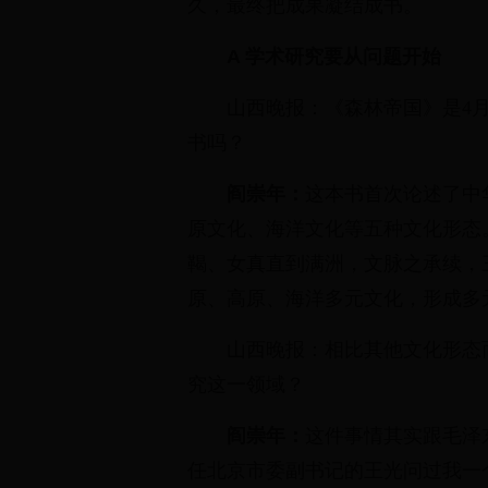
久，最终把成果凝结成书。
A 学术研究要从问题开始
山西晚报：《森林帝国》是4
书吗？
阎崇年：
这本书首次论述了中
原文化、海洋文化等五种文化形态
鞨、女真直到满洲，文脉之承续，
原、高原、海洋多元文化，形成多
山西晚报：相比其他文化形态
究这一领域？
阎崇年：
这件事情其实跟毛泽
任北京市委副书记的王光问过我一