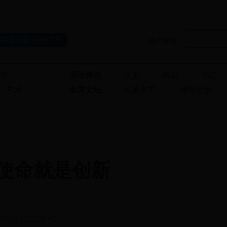
中国作家协会主办
用户登录
奖项
理论评论
文史
科幻
书汇
艺术
世界文坛
民族文艺
网络文学
使命就是创新
年06月22日09:40