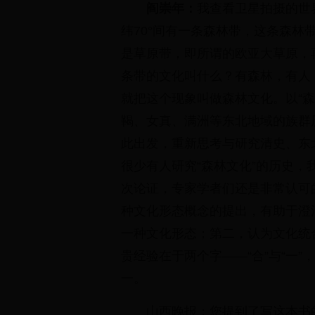
阎崇年：
我查看卫星拍摄的世
纬70°间有一条森林带，这条森
是草原带，即所谓的欧亚大草原，
条带的文化叫什么？有森林，有人
就把这个现象叫做森林文化。以“
鞨、女真、满洲等东北地域的族群
此出发，重新思考与研究清史、东
很少有人研究“森林文化”的历史
次论证，专家学者们还是非常认可
种文化形态概念的提出，有助于澄
一种文化形态；第二，认为文化统
贵经验在于两个字——“合”与“一
一。
山西晚报：您提到了写这本书