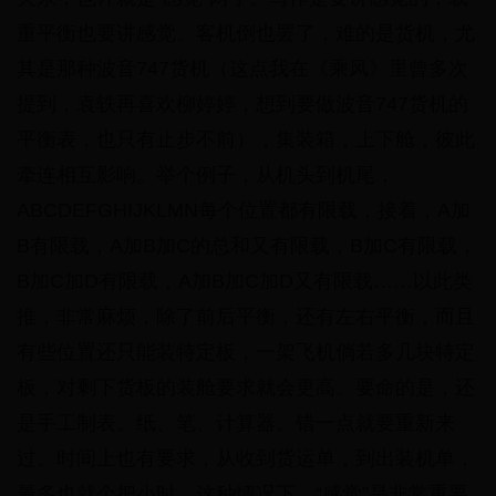
重平衡也要讲感觉。客机倒也罢了，难的是货机，尤
其是那种波音747货机（这点我在《乘风》里曾多次
提到，袁轶再喜欢柳婷婷，想到要做波音747货机的
平衡表，也只有止步不前），集装箱，上下舱，彼此
牵连相互影响。举个例子，从机头到机尾，
ABCDEFGHIJKLMN每个位置都有限载，接着，A加
B有限载，A加B加C的总和又有限载，B加C有限载，
B加C加D有限载，A加B加C加D又有限载……以此类
推，非常麻烦，除了前后平衡，还有左右平衡，而且
有些位置还只能装特定板，一架飞机倘若多几块特定
板，对剩下货板的装舱要求就会更高。要命的是，还
是手工制表。纸、笔、计算器。错一点就要重新来
过。时间上也有要求，从收到货运单，到出装机单，
最多也就个把小时。这种情况下，“感觉”是非常重要