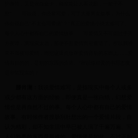
护身符，又是张白金卡，额度能让人看花眼，一辈子不
愁”……可以说，你经常写爱，写了大量男女叙事，为什么
你会说自己“不太会写爱情”？“真正的爱情小说太难写了。
每个人心中都有自己的爱情故事……可爱情又不可能过于天
方夜谭，离现实太远，那便不是爱情而是童话了。所以我通
常不直接写爱情，而把这重点放在爱情背后的东西上……爱
情有目的的，是别的东西的介质。”所以你对爱的书写态度
是非常现实的？
滕肖澜：
我说爱情难写，是指现实中每个人或多
或少都有这方面的经验，即便真是一张白纸，幻想爱
情也是再自然不过的事。每个人心中都有自己的爱情
故事。有时候作者搜肠刮肚想出的一个爱情片段，自
认为精彩，却不知生活中早已被人演了千遍万遍。写
人们熟悉的东西是最难的。爱情便是如此。不过正如