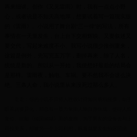
再来细讲。创作《又见雷雨》时，我有一点点小野
心，或者说是不知天高地厚，想要试着写一篇现实版
的《雷雨》。小说用了舞台剧“三一律”的写法，所有
事情在一天里发生，台上台下交相辉映。又要叙述又
要交代，写起来难度不小。我写小说很少推倒重来，
这篇是例外，先写完五万字，删掉再来，除了人名，
统统是新的。所以从一开始，我便想好最后的结局会
是那样。雷雨夜，触电、车祸。要不然我不会这么决
绝。三条人命，我小说里从来没死过那么多人。
走走：你的小说不管将人性设计得如何脆弱摇摆，似乎
眼看就要异化，却总有一股力量由人物自身生成，使得人性
复位。比如《倾国倾城》里的庞鹰，为了男友的业务去与上
司拉关系，却被另一个上司利用，眼看就要发生拍床照情