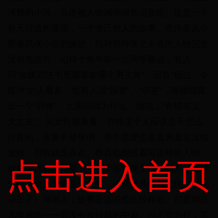
沸腾的小说，几度被人物感动得热泪盈眶。这是一个
替天行道的童话，一个舍己救人的故事。也许是从小
爱看武侠小说的缘故，我对那种侠之大者的人物完全
没有免疫力。记得十来年前一次同学聚会，有人
问“金庸武侠书里最喜欢哪个男主角”，回答“杨过、令
狐冲”的人最多，也有人说“段誉”、“胡斐”，唯独我冒
出一个“乔峰”。大家问我为什么，我说，“有情有义，
大丈夫”。从女性视角看，乔峰这个人应该是不怎么
讨喜的，形象不够俊俏，谈个恋爱也是直来直去没啥
波折。但我就是喜欢。而且也想试着写这样的人物。
点击进入首页
放在现代都市背景下，一个有着侠义精神的人。英雄
似的人物。如果是个女生，那就更具有挑战性。《快
乐王子》很感人，故事应该说也比较精彩。却是我近
几年来唯一一部没有被转载的中篇。但不管怎样，写