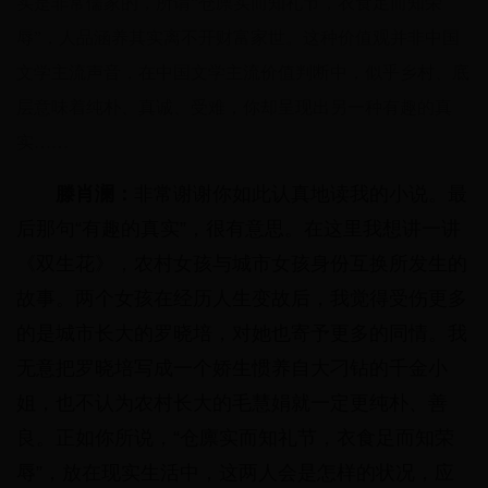
实是非常儒家的，所谓“仓廪实而知礼节，衣食足而知荣
辱”，人品涵养其实离不开财富家世。这种价值观并非中国
文学主流声音，在中国文学主流价值判断中，似乎乡村、底
层意味着纯朴、真诚、受难，你却呈现出另一种有趣的真
实……
滕肖澜：
非常谢谢你如此认真地读我的小说。最
后那句“有趣的真实”，很有意思。在这里我想讲一讲
《双生花》，农村女孩与城市女孩身份互换所发生的
故事。两个女孩在经历人生变故后，我觉得受伤更多
的是城市长大的罗晓培，对她也寄予更多的同情。我
无意把罗晓培写成一个娇生惯养自大刁钻的千金小
姐，也不认为农村长大的毛慧娟就一定更纯朴、善
良。正如你所说，“仓廪实而知礼节，衣食足而知荣
辱”，放在现实生活中，这两人会是怎样的状况，应