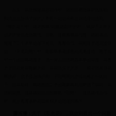
走走：我总感觉你在写作中，特别注重血缘宗法体制，
因此总是在情节设计上带有一定的神秘性和宿命论色彩。
《双生花》中，母亲感慨“到底是血浓于水”，被乡下人养大
的亲生女儿无论脾气、性格，皆有着雍容气度；而抱养的、
疼爱了二十多年的乡下女孩，看着和气，实则骨子里是冷漠
的。《又见雷雨》中，富豪肇事者撞死两名男性后，娶了其
中一个的遗孀做妻子，另一女人是他抛弃多年的前妻，前妻
之子当众侮辱富豪之后（其实是父子关系），驾车径直撞向
电线杆；次子亦为情所困，于雷鸣电闪之际从楼上一跃而
下，当场毙命。瞬间失去二子的富豪随后出家当了和尚。我
当时就想，这篇你到底是想致敬《雷雨》，还是你作为作
家，格外看重某种与血脉相关的宿命因素？
滕肖澜：
关于《双生花》，我放到最后一个问题