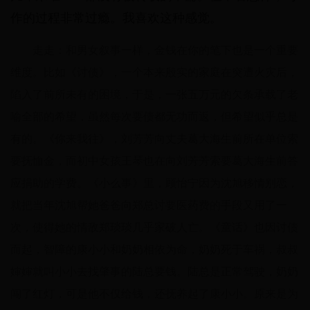
作的过程非常过瘾。我喜欢这种感觉。
走走：和男女叙事一样，金钱在你的笔下也是一个重要
维度。比如《讨债》，一个本来殷实的家庭在突遭火灾后，
陷入了前所未有的困境，于是，一张五万元的欠条承载了老
喻全部的希望，虽然每次要债都无功而返，但希望似乎总是
有的。《你来我往》，刘芳芳向丈夫葛大海生前所在单位索
要抚恤金，而初中女孩王琴也在向刘芳芳索要葛大海生前答
应捐助的学费。《小么事》里，顾怡宁因为沈旭移情别恋，
就把当年沈旭帮她爸爸向郑总讨要医药费的手段又用了一
次，使得她的情敌郑琰琰几乎家破人亡。《童话》也因讨债
而起，智障的康小小和奶奶相依为命，奶奶死于车祸，叔叔
婶婶就叫小小去找肇事的陆总要钱。陆总是正常驾驶，奶奶
闯了红灯，可是他不仅给钱，还抚养起了康小小。原来是为