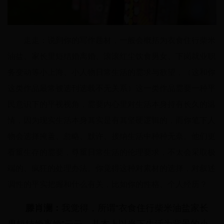
走走：说到你的写作题材，一般会概括为衣食住行柴米
油盐、家长里短结婚离婚、滚滚红尘饮食男女、下岗就业职
务变动等小上海、小人物日常生活的需求与欲望，（这和你
这类作品最常被选刊选载不无关系）这一类作品需要一种平
民意识下的平视视角，需要内心里对生活本身持有长久的温
情，因为现实生活本身其实是有其坚硬逻辑的，而你笔下人
物会选择掩盖、忽略、默许、接纳生活中种种无奈。他们更
看重生存的需要，尊重日常生活的伦理要求，不太会采取极
端的、疯狂的处理办法。你觉得这种对素材的选择，对叙述
调性的平实把握和什么有关，比如你的性格、个人经历？
滕肖澜：
我觉得，所谓“衣食住行柴米油盐家长