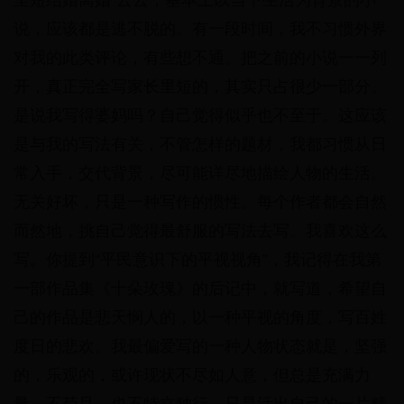
里短结婚离婚”云云，基本上以当下生活为背景的小
说，应该都是逃不脱的。有一段时间，我不习惯外界
对我的此类评论，有些想不通。把之前的小说一一列
开，真正完全写家长里短的，其实只占很少一部分。
是说我写得婆妈吗？自己觉得似乎也不至于。这应该
是与我的写法有关，不管怎样的题材，我都习惯从日
常入手，交代背景，尽可能详尽地描绘人物的生活。
无关好坏，只是一种写作的惯性。每个作者都会自然
而然地，挑自己觉得最舒服的写法去写。我喜欢这么
写。你提到“平民意识下的平视视角”，我记得在我第
一部作品集《十朵玫瑰》的后记中，就写道，希望自
己的作品是悲天悯人的，以一种平视的角度，写百姓
度日的悲欢。我最偏爱写的一种人物状态就是，坚强
的，乐观的，或许现状不尽如人意，但总是充满力