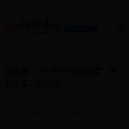
[旧版入口]
用户登录
中国作家协会主办
36365
>>
访谈
>>
访谈
滕肖澜：以一种平视的角度，写
百姓度日的悲欢
来源：《收获》微信公众号 | 滕肖澜 走走
2018年06月22日
09:29