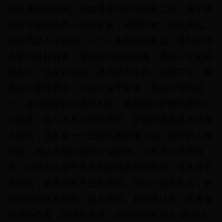
该是显而易见的。比如通常我们说到富二代，脑子里
总会浮现出纨绔子弟的形象，调戏妇女、轻佻无礼。
这自然是不正确的。一个人如果生活富足，受到父母
关爱与良好教育，除非碰到特殊境遇，否则一定是彬
彬有礼，淡定从容的。是与世无争的。反而言之，如
果从小家境窘迫，为生计疲于奔命，那么正常情况
下，是很难保持心境平和的。毛慧娟比罗晓培要有心
计得多，战斗力不可同日而语。罗晓培其实是有些傻
大姐的，顶多是一个比较优雅的傻大姐。这样的人物
设置，我认为是比较符合实际的。为富不仁当然很
多，但现实生活中更多的应该是穷则思变。这本身无
关对错，是再自然不过的事情。写当下都市生活，势
必会写到贫富阶层、城乡差异。我始终认为，作者最
合适的态度，应该是客观。或许还可再加上“通情达