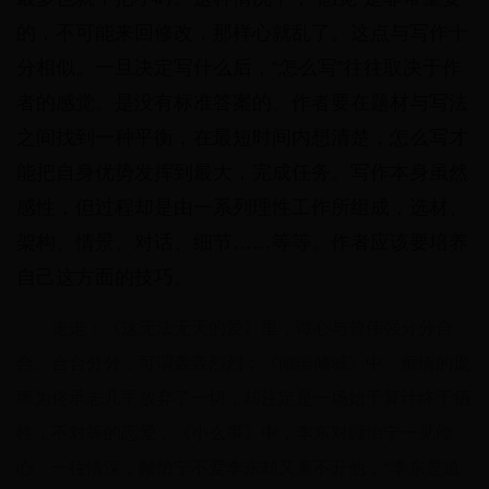
的，不可能来回修改，那样心就乱了。这点与写作十
分相似。一旦决定写什么后，“怎么写”往往取决于作
者的感觉。是没有标准答案的。作者要在题材与写法
之间找到一种平衡，在最短时间内想清楚，怎么写才
能把自身优势发挥到最大，完成任务。写作本身虽然
感性，但过程却是由一系列理性工作所组成，选材、
架构、情景、对话、细节……等等。作者应该要培养
自己这方面的技巧。
走走：《这无法无天的爱》里，谭心与曾伟强分分合
合、合合分分，可谓轰轰烈烈；《倾国倾城》中，痴情的庞
鹰为佟承志几乎放弃了一切，却注定是一场始于算计终于牺
牲，不对等的恋爱；《小么事》中，李东对顾怡宁一见倾
心、一往情深，顾怡宁不爱李东却又离不开他，“李东是道