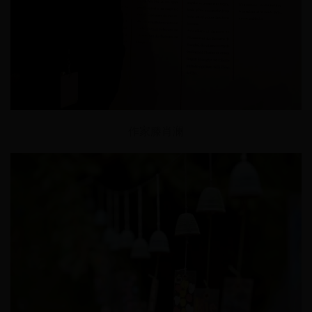
作家滕肖澜