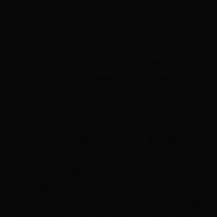
向自己从来就不愿意生存的乡下这一点，并没有变。你的小
说其实有意无意，经常在刻画这种城与乡的对立。“我老早
说过了，你是城里人，不会了解我们的心情。我们也不想做
坏事，可不做坏事就只能当一辈子穷光蛋。”“我说错了吗，
你就是花，你们几个都是花，谭心是花，郭钰是花，就连曾
伟强也是花——不过他是朵喇叭花，比你们稍微贱一点。可
我和宋长征是草，长在地上的草，被人踩来踩去的那种。我
们跟你们，是两个世界的人。”（《这无法无天的爱》）再
比如《乘风》里，袁轶家里钱多得花不完，却待人温和人缘
好，作为对立面的外地高考状元温世远，农村出身，请女友
吃饭从未超出百元，为人阴沉，是个输不起的人，甚至把自
己在业务上的失误推到袁轶头上，让他背黑锅。一方面，你
有非常明确的阶层观念，并不认为所谓乡村、民间、底层就
该占尽道德优势、叙述优势，另一方面，你对人物的把握其