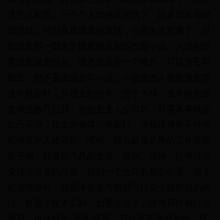
没怎么构思，一个个人物便跃然纸下。许多朋友都对
我说过，特别喜欢里面的袁轶，小男生太可爱了。目
前我在写一部关于陆家嘴金融的长篇小说，人设和故
事就要凌厉得多。也许太喜欢一个地方，可以为它写
散文，但不是太适合写小说。小说里的人物要像滚筒
洗衣机那样，从进去到出来，变个大样。当年陈先法
老师也教导过我，别怕把主人公写坏，只要风筝线在
自己手里，放出去收得回来就行。但我压根舍不得把
机场里的人物写坏。呵呵。我在机场从事的工作是载
重平衡，就是把飞机的旅客、货物、邮件、行李分别
安排在合适的位置，得到一个允许的重心位置。除了
机务维修外，载重平衡是与航班飞行安全最密切的岗
位，算是个技术工种。如果说这个工作与写作有什么
关系，也许就是“感觉”两字。写作是要讲感觉的，载