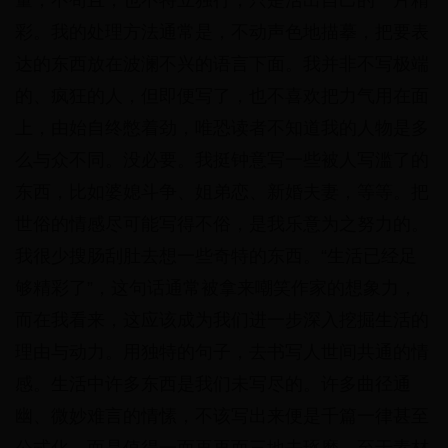
量，不苟且，也不特立独行，只是活出自己的一片精
彩。我的处理方法通常是，不动声色地描摹，把要表
达的东西放在波澜不兴的语言下面。我并非不写极端
的、疯狂的人，但即便写了，也不喜欢把力气用在面
上，由始自终憋着劲，唯恐读者不知道我的人物是多
么与众不同。没必要。我挺钟意写一些被人写滥了的
东西，比如婆媳斗争、姐弟恋、新婚夫妻，等等。把
世俗的情感尽可能写得不俗，是我乐意为之努力的。
我很少搜肠刮肚去想一些奇特的东西。“生活已经足
够精彩了”，这句话通常被拿来嘲笑作家的想象力，
而在我看来，这应该成为我们进一步深入挖掘生活的
理由与动力。用独特的句子，去书写人世间共通的情
感。生活中许多东西是我们未写尽的。许多曲径通
幽、微妙难言的情愫，不该写出来便是千篇一律甚至