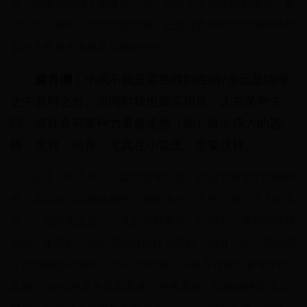
节，却猛地关掉了摄像机开关，为什么不索性推到极致？是
你出于作者对人性的宽容理解，还是你真的相信灵魂和尊严
会在人性发生危机之际挽救一把？
滕肖澜：
小说不就是需要戏剧性吗?永远是情理
之中意料之外。但同时我也确实相信，人在某种关
口，或许会有某种力量促使他（她）做出伟大的选
择，宽容、向善。尤其在小说里，需要这样。
走走：前几天和出版界朋友吃饭，说起中国文学的畅销
书，其实永远高踞榜首的只有路遥的《人生》和《平凡的世
界》。他的观点是，今天的农村青年，在城市中遇到的种种
挫折，本质和当年的高加林没什么两样，很有可能一番折腾
之后仍被赶出城市，无非当年“望了一眼罩在蓝色雾霭中的
县城”，如今的蓝色雾霭变成了灰色雾霾，但孤独绝望地走