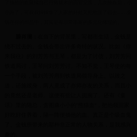
了抽他的血延续自己行将就木的高官父亲，几次抽血后，小
小跑了，可叔叔婶婶拿了人家的好处又把他送了回去……金
钱在你的作品中，其实是有非常丰富的多元化体现的。
滕肖澜：
在当下的背景里，写都市生活，金钱是
绕不过去的。金钱会带出许多奇特的状况。比如《你
来我往》的刘芳芳与王琴，都是为了讨债，刘芳芳问
铁道局讨，王琴问刘芳芳讨。不知不觉，王琴使的每
一个手段，被刘芳芳用到铁道局领导身上。以彼之
道，还施彼身，两人竟成了亦师亦友的关系，而且小
的竟然还是老师。这便有些让人扼腕了。还有《童
话》里的陆总，贪图康小小的”熊猫血“，把他领回家
好吃好住养着，隔一阵便抽他的血。真正是个吸血鬼
了。金钱所带来的那种非正常的人物关系，是我感兴
趣的。