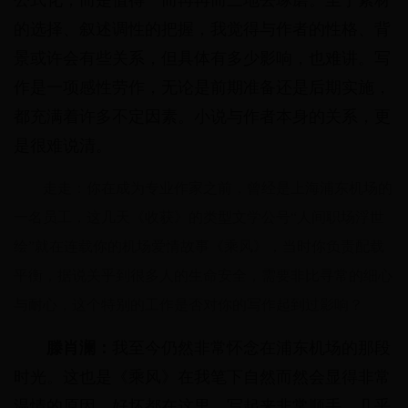
公式化，而是值得一而再再而三地去琢磨。至于素材
的选择、叙述调性的把握，我觉得与作者的性格、背
景或许会有些关系，但具体有多少影响，也难讲。写
作是一项感性劳作，无论是前期准备还是后期实施，
都充满着许多不定因素。小说与作者本身的关系，更
是很难说清。
走走：你在成为专业作家之前，曾经是上海浦东机场的
一名员工，这几天《收获》的类型文学公号“人间职场浮世
绘”就在连载你的机场爱情故事《乘风》，当时你负责配载
平衡，据说关乎到很多人的生命安全，需要非比寻常的细心
与耐心，这个特别的工作是否对你的写作起到过影响？
滕肖澜：
我至今仍然非常怀念在浦东机场的那段
时光。这也是《乘风》在我笔下自然而然会显得非常
温情的原因。好坏都在这里，写起来非常顺手，几乎