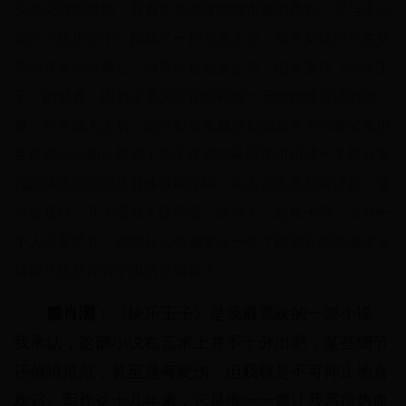
实主义写实路线，有着非常浓厚的都市魔幻色彩。它与王尔
德的《快乐王子》构成了一种互文关系：都市女孩严卉在父
亲为救人溺水身亡、母亲改嫁他乡之后，陷入童话《快乐王
子》的世界，因为这是父亲在临死前一天给她最后讲的故
事。长大成人之后，她将犯有毒瘾的厨师曹大年和被父亲用
生命救活但如今却成了性工作者的马丽莲组织成一个带有古
代游侠性质的弱势群体救助小组，在大都市里劫富济贫。警
方追查时，几个受助人张阿婆、瞎女人、赵瘸子等，没有一
个人出卖严卉。你为什么会偏爱这一部？因为它的浪漫侠义
精神？这是你骨子里的价值观？
滕肖澜：
《快乐王子》是我最喜欢的一部小说。
我承认，这部小说在艺术上并不十分出彩，某些细节
还值得推敲，甚至是有硬伤。但我就是不可抑止地喜
欢它。写作这十几年来，它是唯一一篇让我写得热血