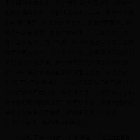
生父瞬间变成养父。陆少林和“我”关系密切，这与一
起准备高考有关，可惜他没有考上大学，不过一直喜
欢与“我”聊天。养父的身份复杂，参加过国民党，也
曾是一名解放军，参加过抗美援朝，后加入共产党。
母亲出轨多人，而他隐忍。但他依然成为了母亲最恨
的两个男人之一，另一个是生父，她至死也不告诉儿
子到底其生父是谁。陆少林只是隐约得知生父在新
疆。他对自己的情感似乎也没那么认真，倒是总建
议“我”写一写他的养父。他曾想拜我为师学写作，把
父亲的故事写成小说，但又没说是生父还是养父；他
曾想在新疆的报纸上登广告寻找生父，还虚构或者说
畅想生父与自己的相遇，甚或自己死后生父来
找“我”了解他、他的母亲和养父……
小说临了有一句话，“许多乐器，不在尘世演奏