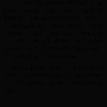
这一年给人印象深刻的年轻一辈作家的作品，包
括艾玛《白耳夜鹭》、鲁敏《火烧云》、张惠雯《梦
中的夏天》、董夏青青《科恰里特山下》、周嘉宁
《去崇明岛上看一看》、包慧怡《僧侣镇》、王占黑
《空响炮》、双雪涛《北方化为乌有》、东君《好快
刀》、李浩《自我，镜子与图书馆》、弋舟《会游泳
的溺水者》、张楚《人人都应该有一口漂亮的牙齿》
等，还有就是胡迁、刘汀和赵松的集子。
这些作品很不相同，各自闪烁，选取其中部分作
品和成名已久作家的作品对观，它们会成为对方的镜
子，加深对自我的认知，那也是对世界和今时今世的
认知。
2