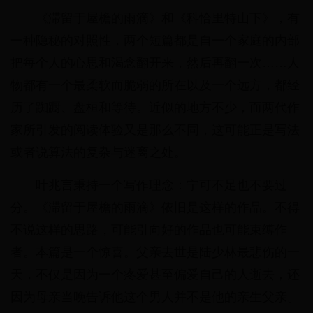
《滞留于屋檐的雨滴》和《科恰里特山下》，有
一种隐秘的对照性，两个短篇都是自一个家庭的内部
把每个人的心思和渴念翻开来，然后再翻一次……人
物都有一个最柔软而脆弱的所在以及一个远方，都经
历了踟蹰、盘桓和等待。近似的地方不少，而两代作
家所引发的阅读体验又是那么不同，这可能正是写法
或者说算法的复杂与迷离之处。
叶兆言秉持一个写作理念：宁可不足也不要过
分。《滞留于屋檐的雨滴》依旧是这样的作品。不得
不说这样的思路，可能引向好的作品也可能束缚作
者。本篇是一个惊喜。父亲去世是陆少林最悲伤的一
天，不仅是因为一个疼爱甚至偏爱自己的人逝去，还
因为母亲当晚告诉他这个男人并不是他的亲生父亲。