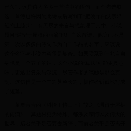
已久”，这是诗人多多一首诗中的语句。而作者选取
这一首诗也许因为此诗最后写到了“把晚年的父亲轻
轻抱上膝头”，有无尽的未言与想象埋于其中。小说
题目“滞留于屋檐的雨滴”也出自这首诗。他这已不是
第一次以多多的诗句作为自己作品的名字，应该说，
这个名字与小说内容很是契合。如果联系到叶兆言自
身也是一个养子的话，这个小说的“算法”可能更具意
味，更透出复杂与深沉，尽管作者的笔触是那么克
制。这仿佛是一个中篇甚至长篇，被作者斩截地写成
了短篇。
董夏青青的《科恰里特山下》较之《滞留于屋檐
的雨滴》，其题材更为特殊。都涉及亲情以及阔大的
世界，后者关乎是否要去新疆，而前者关乎是否离开