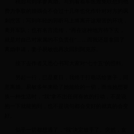
稍后写到李参离婚。写到看着军医难免联想到他
费力争取的婚姻会不会过十几年也化作针对对方的讽
刺挖苦；写到年轻的郭昕马上将离开这艰苦的环境，
离开军队；也有名言流传，“再在这种地方待下去，
就是对自己对家属的不负责任”……而我还是拿回了
离婚申请，妻子易敏也再次回到阿克苏。
接下去作者又悉心书写大家对“七十五”的照料。
另起一行，已是夏日，我终于打电话给妻子，同
意离婚。易敏多年来给了她能给的一切，而当她想要
换一种生活时，“我”拿不出任何有效的行动，不是说
抱一下就能抱到，也不是说句都会变好的就真的会变
好。
似乎一切都想通了，“我”决定放手了。突然，女