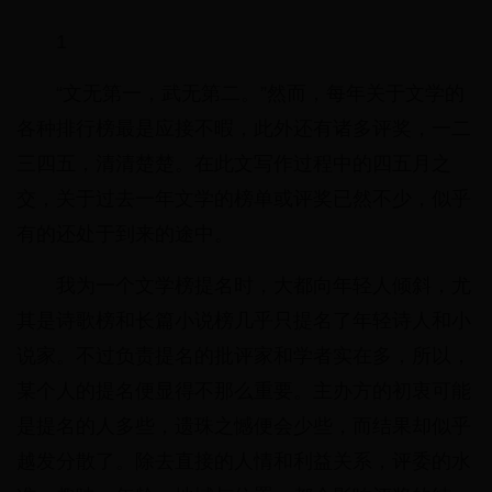
1
“文无第一，武无第二。”然而，每年关于文学的
各种排行榜最是应接不暇，此外还有诸多评奖，一二
三四五，清清楚楚。在此文写作过程中的四五月之
交，关于过去一年文学的榜单或评奖已然不少，似乎
有的还处于到来的途中。
我为一个文学榜提名时，大都向年轻人倾斜，尤
其是诗歌榜和长篇小说榜几乎只提名了年轻诗人和小
说家。不过负责提名的批评家和学者实在多，所以，
某个人的提名便显得不那么重要。主办方的初衷可能
是提名的人多些，遗珠之憾便会少些，而结果却似乎
越发分散了。除去直接的人情和利益关系，评委的水