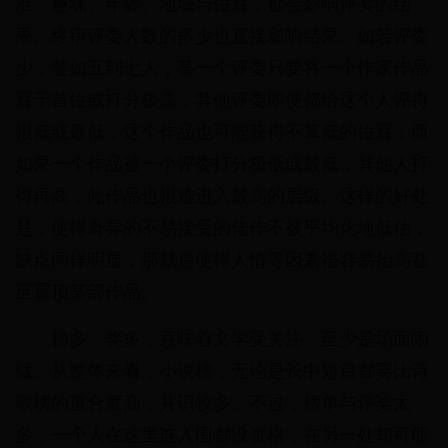
准、趣味、年龄、地域与位置，都会影响评奖的结
果。终审评委人数的多少也直接影响结果。如若评委
少，譬如五到七人，某一个评委只要将一个作家作品
置于首位或打分极高，其他评委即便都给这个人评得
很低或最低，这个作品也可能获得不算低的位置；而
如果一个作品被一个评委打分极低或最低，其他人打
得再高，此作品也很难进入最高的层级。这样的好处
是，使得奇异的不易接受的佳作不被平均化地低估，
缺点同样明显，那就是使得人情等因素很容易抬高甚
至置顶某部作品。
榜多，奖多，意味着文学受关注，至少是场面闹
猛。从整体来看，小说榜，无论是长中短篇都要比诗
歌榜的重合度高，共识较多。不过，榜单与评奖太
多，一个人在这里连入围都没资格，在另一处却可能