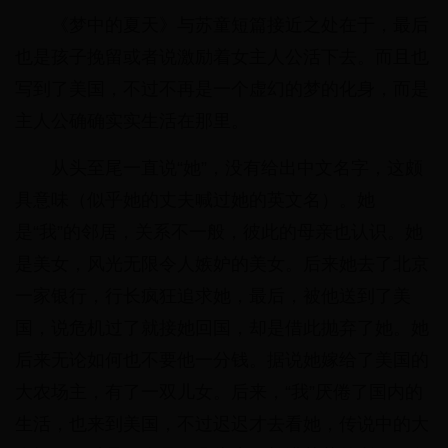
《梦中的夏天》与苏童短篇接近之处在于，最后
也是孩子挽留或者说激励着女主人公活下去。而且也
写到了美国，不过不再是一个虚幻的梦的化身，而是
主人公确确实实生活在那里。
从头至尾一直说“她”，没有给出中文名字，这颇
具意味（似乎她的丈夫喊过她的英文名）。她
是“我”的邻居，关系不一般，彼此的母亲也认识。她
是美女，风光无限令人嫉妒的美女。后来她去了北京
一家银行，行长疯狂追求她，最后，被他送到了美
国，说危机过了就接她回国，却是借此抛弃了她。她
后来无论如何也不要他一分钱。据说她嫁给了美国的
大农场主，有了一双儿女。后来，“我”厌倦了国内的
生活，也来到美国，不过迟迟才去看她，传说中的大