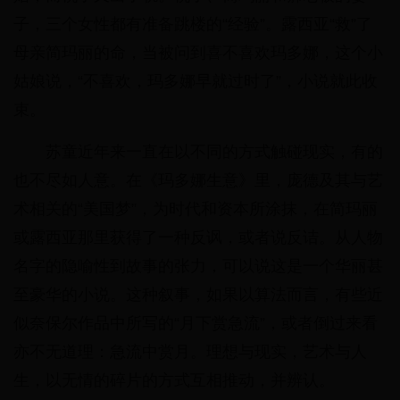
子，三个女性都有准备跳楼的“经验”。露西亚“救”了
母亲简玛丽的命，当被问到喜不喜欢玛多娜，这个小
姑娘说，“不喜欢，玛多娜早就过时了”，小说就此收
束。
苏童近年来一直在以不同的方式触碰现实，有的
也不尽如人意。在《玛多娜生意》里，庞德及其与艺
术相关的“美国梦”，为时代和资本所涂抹，在简玛丽
或露西亚那里获得了一种反讽，或者说反诘。从人物
名字的隐喻性到故事的张力，可以说这是一个华丽甚
至豪华的小说。这种叙事，如果以算法而言，有些近
似奈保尔作品中所写的“月下赏急流”，或者倒过来看
亦不无道理：急流中赏月。理想与现实，艺术与人
生，以无情的碎片的方式互相推动，并辨认。