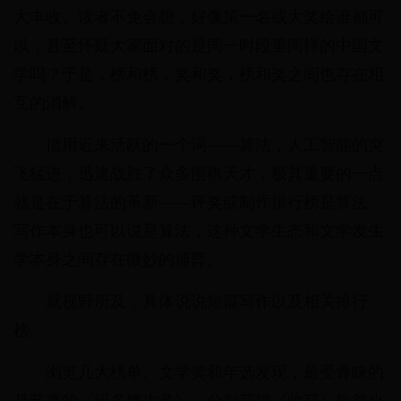
大丰收。读者不免会想，好像第一名或大奖给谁都可
以，甚至怀疑大家面对的是同一时段里同样的中国文
学吗？于是，榜和榜，奖和奖，榜和奖之间也存在相
互的消解。
借用近来活跃的一个词——算法，人工智能的突
飞猛进，迅速战胜了众多围棋天才，极其重要的一点
就是在于算法的革新——评奖或制作排行榜是算法，
写作本身也可以说是算法，这种文学生态和文学发生
学本身之间存在微妙的博弈。
就视野所及，具体说说短篇写作以及相关排行
榜。
浏览几大榜单、文学奖和年选发现，最受青睐的