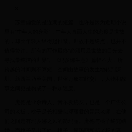
3
苏童偏爱的是近期的短篇，也许是因为近期小说
里有“中年人的身影”，中年人直面人生的态度是世故
的，却比年轻人经得起推敲。世故不是终点，也并不
值得赞许。所有的写作最终“必须用最世故的目光去
寻找最纯洁的世界”。《玛多娜生意》篇幅不大，所
跨越的时间则不算短，空间由故事的发生地转到深
圳、新西兰乃至美国，世俗万象在此交汇，人物和故
事之间更是构成了一种加速度。
庞德是业余诗人、音乐发烧友，也是一个广告公
司的老板，桃子是长相酷似邓丽君的琵琶老师，在他
们之间是有玛多娜之风的简玛丽。庞德与桃子终究结
婚，而桃子又出了轨。桃子、简玛丽和郝老板的妻