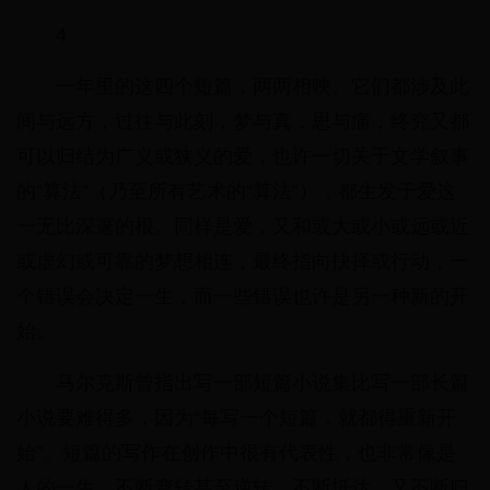
4
一年里的这四个短篇，两两相映。它们都涉及此
间与远方，过往与此刻，梦与真，思与痛，终究又都
可以归结为广义或狭义的爱，也许一切关于文学叙事
的“算法”（乃至所有艺术的“算法”），都生发于爱这
一无比深邃的根。同样是爱，又和或大或小或远或近
或虚幻或可靠的梦想相连，最终指向抉择或行动，一
个错误会决定一生，而一些错误也许是另一种新的开
始。
马尔克斯曾指出写一部短篇小说集比写一部长篇
小说要难得多，因为“每写一个短篇，就都得重新开
始”。短篇的写作在创作中很有代表性，也非常像是
人的一生，不断弯转甚至逆转，不断抵达，又不断归