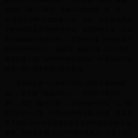
是苏童的《玛多娜生意》，分别获得《收获》短篇小
说榜和《扬子江评论》短篇小说榜的第一名，以
及“花地文学榜·年度短篇小说”。同时，在先后次序并
不鲜明却暗含次序的图书年选，如贺绍俊主编《2017
年中国短篇小说排行榜》，孟繁华主编《中国短篇小
说年度佳作2017》，林建法、林源主编《2017中国
最佳短篇小说》与中国作协创研部的《年度短篇小说
精选》四个选本中亦均排在首位。
其余排在第一位的有叶兆言《滞留于屋檐的雨
滴》、迟子建《最短的白日》、刘庆邦《英哥四
幕》、莫言《故乡人事》，这些作品分别处于以下榜
或书的第一位置：中国小说学会短篇小说榜、北京文
学月刊社“2017年中国当代文学最新作品排行榜”之短
篇榜、付秀莹主编《2017中国年度作品：短篇小说》