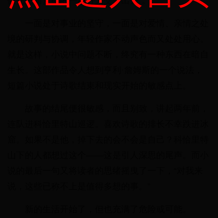
像把失而复得的一部分又交了出去”。
一面是对事业的坚守，一面是对爱情、亲情之处
境的研判与协调，年轻作家不动声色而又处处用心。
就是这样，小说中问题不断，终究有一种东西在暗自
生长。这部作品令人想到亨利·詹姆斯的一个说法，
短篇小说处于诗歌结束和现实开始的敏感点上。
故事的结尾便很敏感，而且别致，讲起两年前，
连队进科恰里特山巡逻。喜欢诗歌的排长不幸跌进冰
窟。如果不是他，掉下去的会不会是自己？科恰里特
山下的人都想过这个——这是引人深思的尾声。而小
说的最后一句又将读者的思绪摇曳了一下，“对我来
说，这些已称不上是值得多想的事。”
新的生活开始了，但也充满了危险或可能。