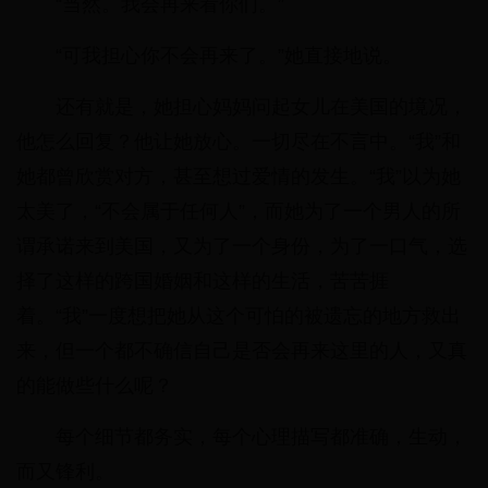
“当然。我会再来看你们。”
“可我担心你不会再来了。”她直接地说。
还有就是，她担心妈妈问起女儿在美国的境况，
他怎么回复？他让她放心。一切尽在不言中。“我”和
她都曾欣赏对方，甚至想过爱情的发生。“我”以为她
太美了，“不会属于任何人”，而她为了一个男人的所
谓承诺来到美国，又为了一个身份，为了一口气，选
择了这样的跨国婚姻和这样的生活，苦苦捱
着。“我”一度想把她从这个可怕的被遗忘的地方救出
来，但一个都不确信自己是否会再来这里的人，又真
的能做些什么呢？
每个细节都务实，每个心理描写都准确，生动，
而又锋利。