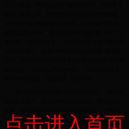
儿出了状况。“我”从阿克苏飞到乌鲁木齐，转机再飞
长沙，凌晨抵家。原来是女儿反感别人对她的触碰，
把一个小朋友推进厕所的蹲便器，幼儿园老师认为
她“感觉统合失调”，暂不适合回幼儿园上课。到了儿
童医院，没挂号就离开，夫妻二人不希望孩子被当作
特殊病人看待。是“我”和易敏对各自的强调、环境的
辗转，让女儿京京难以辨认来自小朋友的抚触动作背
后的善意。“我们无法再漠然相对，无法假装能再展
开各自新的生活。孤立无援，唯有彼此。”
他们带孩子回阿克苏（还给孩子受洗），易敏搬
来团队家属院，“我”上科恰里特山代职。“我”想告诉
军医，自己和妻子是在准备分道扬镳之前，才真正认
点击进入首页
出了彼此往后的模样。但不能说，无论怎么说，“都