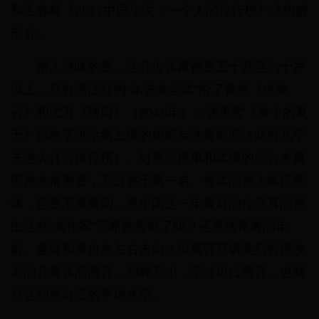
和王春林《2017中国小说：一个人的排行榜》之短篇
部分。
耐人寻味的是，这几位作家都是五十甚至六十岁
以上。只有漓江社的“年选文学奖”给了鲁敏《火烧
云》和弋舟《随园》（2016年）；张惠雯《梦中的夏
天》排在了洪治纲主编的短篇年选最前面（此外几乎
未进入任何排行榜）。对整个榜单和奖项的综合考量
固然非常重要，不过鉴于第一名、首奖的强大象征意
味，还是不禁要问，是中国这一年最好的作品真的都
由这些“老作家”垄断性贡献了吗？还是选评者的年
龄、趣味和身份在左右走向？以莫言获诺奖后首度发
表的几篇作品而言，动静不小，不过坦白而言，也就
是达到他自己的平均水平。