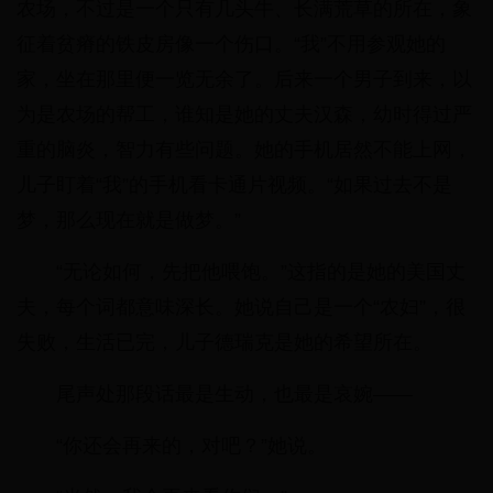
农场，不过是一个只有几头牛、长满荒草的所在，象
征着贫瘠的铁皮房像一个伤口。“我”不用参观她的
家，坐在那里便一览无余了。后来一个男子到来，以
为是农场的帮工，谁知是她的丈夫汉森，幼时得过严
重的脑炎，智力有些问题。她的手机居然不能上网，
儿子盯着“我”的手机看卡通片视频。“如果过去不是
梦，那么现在就是做梦。”
“无论如何，先把他喂饱。”这指的是她的美国丈
夫，每个词都意味深长。她说自己是一个“农妇”，很
失败，生活已完，儿子德瑞克是她的希望所在。
尾声处那段话最是生动，也最是哀婉——
“你还会再来的，对吧？”她说。