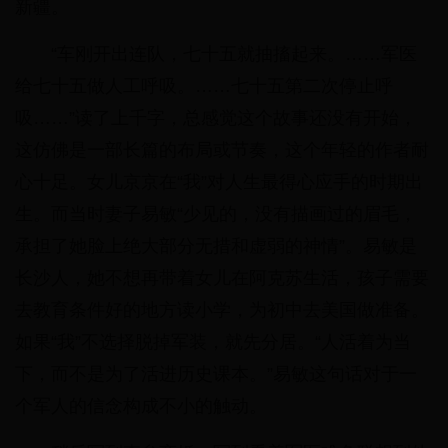
新疆。
“车刚开出连队，七十五就抽搐起来。……军医
给七十五做人工呼吸。……七十五第二次停止呼
吸……”读了上千字，总感觉这个故事还没有开始，
这仿佛是一部长篇的布局或节奏，这个年轻的作者耐
心十足。女儿京京在“我”对人生最得心应手的时期出
生。而当时妻子易敏“少见的，没有描画过的眉毛，
承担了她脸上绝大部分无措和虚弱的神情”。易敏是
长沙人，她不想再带着女儿在阿克苏生活，孩子需要
去教育条件好的地方读小学，为初中去美国做准备。
如果“我”不选择脱掉军装，就先分居。“人活着为当
下，而不是为了活进历史课本。”易敏这句话对于一
个军人的信念构成不小的触动。