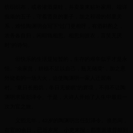
纺织织布，或者灌溉菜畦，并卖菜来贴补家用。端详
痴顽的五子，守着贤良的妻子，加之和谐的邻里关
系，难怪陶渊明会写下“过门更相呼，有酒斟酌之，
农务各自归，闲暇辄相思。相思则披衣，言笑无厌
时”的诗句。
但快乐的生活是短暂的，生存的艰辛似乎才是永
恒。“余家贫，耕植不足以自己，瓶无储粟”，加之意
外烧着的一场大火，迫使陶渊明一家人迁居南
村。“夏日长抱饥，冬日无被眠”的窘境，不得不让陶
渊明求应彭泽令。于是，大诗人开始了人生中最后一
次为官之旅。
义熙元年，42岁的陶渊明出任彭泽令。倏忽间，
在官80余日，已近岁尾。小吏来报：郡里派遣督邮到