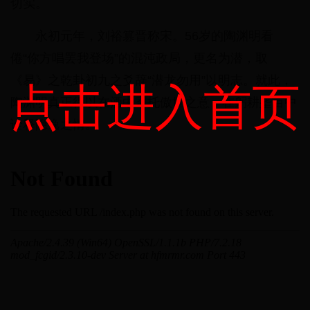
切实。
永初元年，刘裕篡晋称宋。56岁的陶渊明看
倦“你方唱罢我登场”的混沌政局，更名为潜，取
《易》之乾卦初九之爻辞“潜龙勿用”以明志。就此，
点击进入首页
陶渊明真正得以在酒中寄托傲世之意，在躬耕垄亩中
诠释隐逸之情。