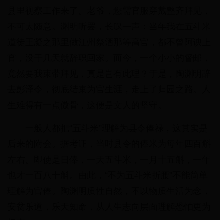
县里视察工作来了。老爷，您需官服穿戴整齐拜见，
不可太随意。渊明听罢，长叹一声：当年我在五斗米
道徒王凝之那里做江州祭酒那等高官，都不曾阿谀上
官，没干几天就辞职回家。而今，一个小小的督邮，
竟然要我束带拜见，真是岂有此理？于是，陶渊明辞
去彭泽令，彻底结束为官生涯，走上了归园之路。人
生难得有一点傲骨，这便是文人的坚守。
一般人都把“五斗米”理解为县令俸禄，这其实是
后来的附会。据考证，当时县令的俸米为每年四百斛
左右。即使是日俸，一天五斗米，一月十五斛，一年
也才一百八十斛。由此，“不为五斗米折腰”不能简单
理解为官俸。陶渊明质性自然，不以物质生活为念，
安贫乐道，乐天知命，从人生志向层面理解恐怕更为