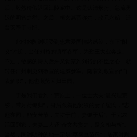
后，毅然请假返回江陵家中。这是认清形势、急流勇
退的明智之举。之后，桓玄篡晋称楚，改元永始，迁
晋安帝于寻阳。
此时的陶渊明受到忠君爱国情绪感染，东下“附
义”讨逆，出任刘裕的镇军参军，为勤王大业奔走。
不过，敏感的诗人后来又觉察到刘裕的不臣之心，就
转任江州刺史刘敬宣的建威参军。随着刘敬宣的“自
表解职”，他也顺势回归田园。
于是我们看到：荒原上，一位士大夫“晨兴理荒
秽，带月荷锄归”，身后跟着他贤淑的妻子翟氏，“志
趣亦同，能安苦节，夫耕于前，妻锄于后”。干完农
活回到家，夫妻二人还“奇文共赏之，疑义相与析”。
当然，陶渊明种的地一定是“草盛豆苗稀”；居家时则