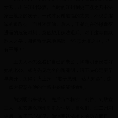
女秀，出任江州祭酒。当时的江州刺史王凝之乃书法
家王羲之的次子、一代才女谢道韫的丈夫，不仅是虔
诚的道教徒，而且还喜佛。后来，王凝之在孙恩叛变
进逼的危急时刻，竟然想用妖法退兵。对于这等自欺
欺人之举，谢道韫无奈地感叹：“不意天壤之中，乃
有王郎！”
王夫人不怎么看好自己的老公，陶渊明更没看好
她的老公。颇有先见之名的陶渊明，暗下决心定要早
早离开，免得引火上身。“君子见机，达人知命”，这
一点大智慧在他的仕路中始终能够看到。
陶渊明出来做官，先后侍奉桓玄、刘裕、刘敬宣
三人。桓玄袭杀荆州刺史殷仲堪，自领荆、江二州刺
史后，狼子野心渐显。陶渊明认清桓玄的伪诈面目