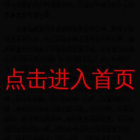
情深义重的女人的感情经历，让这位中国古代文人的
形象更加可亲可爱。
作者这种观察历史的视角贯穿于全书，即使在其
他题材散文中，也会从某个特定情境中跳脱出来，使
得整篇作品具备了深邃的历史纵深感。如讲述在云南
边境小城沧源见闻的《一眼望不到边》中，作者写
道：“在沧源的山头，三千多年前的古人留下了一幅
点击进入首页
幅崖画，那是用动物的血调和了赤铁矿粉，在灰色的
岩壁上，用手指或者羽毛蘸抹着绘成的。崖画没有声
音，但却有动静，古人的狩猎、生产，与诸神的欢
娱，每时每刻都在山崖上进行着，刀光剑影，人神与
狮子、老虎原始的亲密，来自于彼此的敬畏。人比动
物的智慧胜过一筹，因此将凶猛的动物渐渐置于死
地，但有没有想过，除了动物，人要面对的还有