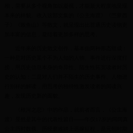
相，需要从多个视角加以凝视，才能最大程度地呈现
本来的样貌。收入这部文集的《公主海渡》《苎萝西
子》《致鱼山》等散文，就呈现出比普通历史读物更
加丰富的信息，凝结着更加多样的思考。
近年来的历史散文创作，基本由两种形态组成：
一种是对历史某个不为人知的人物、事件进行深度打
捞，用历史信息本身的奇异性、陌生性拓宽读者对历
史的认知；二是对人们并不陌生的历史事件、人物进
行别样的解读，用思考的独特性激发读者的阅读兴
趣，发现历史新的面貌。
《根河之恋》中的作品，就前者而言，《公主海
渡》显然是其中的代表性篇目——年仅17岁的阔阔真
公主历时数载、历经磨难踏上远嫁征程，是元朝时期