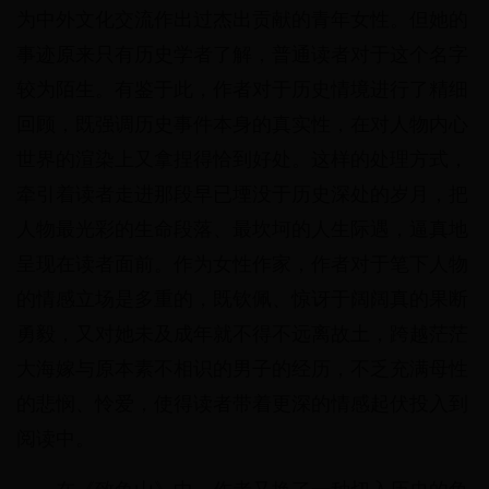
为中外文化交流作出过杰出贡献的青年女性。但她的
事迹原来只有历史学者了解，普通读者对于这个名字
较为陌生。有鉴于此，作者对于历史情境进行了精细
回顾，既强调历史事件本身的真实性，在对人物内心
世界的渲染上又拿捏得恰到好处。这样的处理方式，
牵引着读者走进那段早已堙没于历史深处的岁月，把
人物最光彩的生命段落、最坎坷的人生际遇，逼真地
呈现在读者面前。作为女性作家，作者对于笔下人物
的情感立场是多重的，既钦佩、惊讶于阔阔真的果断
勇毅，又对她未及成年就不得不远离故土，跨越茫茫
大海嫁与原本素不相识的男子的经历，不乏充满母性
的悲悯、怜爱，使得读者带着更深的情感起伏投入到
阅读中。