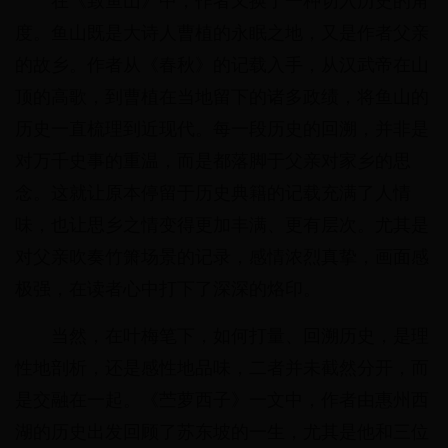
在《致鱼山》中，作者又换了一种切入历史的角
度。鱼山既是大诗人曹植的永眠之地，又是作者父亲
的故乡。作者从《春秋》的记载入手，从汉武帝在山
顶的高歌，到曹植在当地留下的诸多政绩，将鱼山的
历史一直梳理到近现代。每一段历史的回溯，并非是
对万千史事的重温，而是都落脚于父亲对家乡的思
念。这就让原本停留于历史典籍的记载充满了人情
味，也让思乡之情变得更加丰满、更有层次。尤其是
对父亲吹奏竹箫场景的记录，感情浓烈真挚，画面感
极强，在读者心中打下了深深的烙印。
当然，在叶梅笔下，如何打量、回溯历史，是理
性地剖析，还是感性地品味，二者并未截然分开，而
是交融在一起。《苎萝西子》一文中，作者由惠州西
湖的历史出发回顾了苏东坡的一生，尤其是他和三位