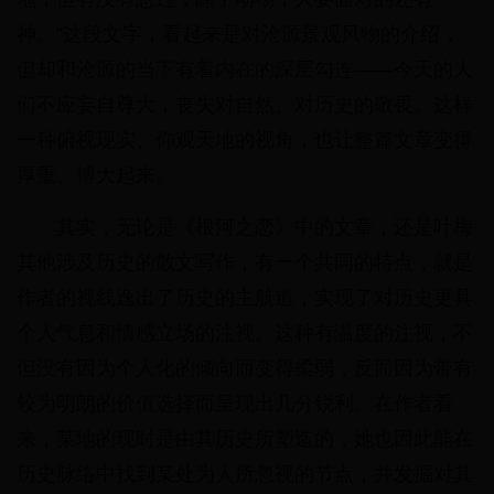
神。”这段文字，看起来是对沧源景观风物的介绍，
但却和沧源的当下有着内在的深层勾连——今天的人
们不应妄自尊大，丧失对自然、对历史的敬畏。这样
一种俯视现实、仰观天地的视角，也让整篇文章变得
厚重、博大起来。
其实，无论是《根河之恋》中的文章，还是叶梅
其他涉及历史的散文写作，有一个共同的特点，就是
作者的视线逸出了历史的主航道，实现了对历史更具
个人气息和情感立场的注视。这种有温度的注视，不
但没有因为个人化的倾向而变得柔弱，反而因为带有
较为明朗的价值选择而呈现出几分锐利。在作者看
来，某地的现时是由其历史所塑造的，她也因此能在
历史脉络中找到某处为人所忽视的节点，并发掘对其