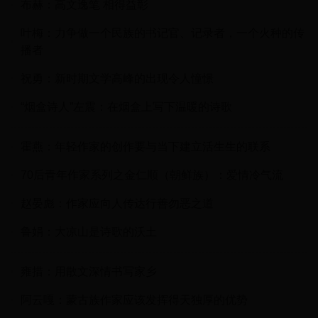
布赫：高文逸笔 相得益彰
叶梅：力争做一个民族的书记官、记录者，一个火种的传
播者
祝勇：新时期文学高峰的出现令人憧憬
“烟盒诗人”左震：在烟盒上写下温暖的诗歌
霍燕：年轻作家的创作要与当下建立活生生的联系
70后青年作家系列之金仁顺（朝鲜族）：爱情冷气流
赵晏彪：作家应向人传达行善勿恶之道
鲁娟：大凉山是诗歌的沃土
雍措：用散文深情书写家乡
阿云嘎：蒙古族作家应该发挥得天独厚的优势