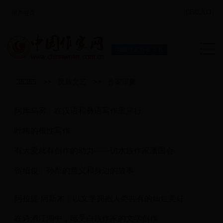
[旧版入口]
用户登录
中国作家协会主办
36365
>>
民族文艺
>>
作家印象
阿库乌雾：在汉语和彝语写作里穿行
叶梅的根性写作
有大爱就有创作的动力——访水族作家潘国会
贺绍俊：孙犁的意义和身边的故事
阿拉提·阿斯木：以文学拥抱人类共有的灿烂美好
在诗酒江湖中，感受白族作家的文学创作