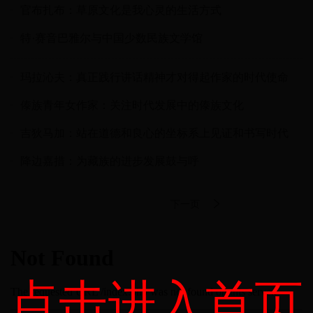
官布扎布：草原文化是我心灵的生活方式
特·赛音巴雅尔与中国少数民族文学馆
玛拉沁夫：真正践行讲话精神才对得起作家的时代使命
傣族青年女作家：关注时代发展中的傣族文化
吉狄马加：站在道德和良心的坐标系上见证和书写时代
降边嘉措：为藏族的进步发展鼓与呼
下一页
点击进入首页