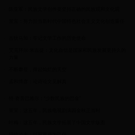
陈亚军：民族文学创作要坚持正确的民族观和文化观
景宜：努力担当新时代中国特色社会主义文化创造重任
吉狄马加：牢记文学工作的历史使命
艾克拜尔·米吉提：文化自信是国家和民族发展更持久的
力量
不断攀登，撑起灿烂的天空
孟和博彦：论诗论文见解真
特·赛音巴雅尔：“少数民族的巴金”
景宜：这五年，民族电视剧满园金秋正当时
叶梅：这五年，民族文学拓展了中国文学版图
玛拉沁夫：以写草原为己任