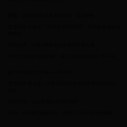
蒙曼：这五年传统文化春风化雨、百花争艳
艾克拜尔·米吉提：“各民族共唱国歌时，民族自豪感会油
然而生”
丝路文学：中国少数民族文学新的发展机遇
彝族女作家的“归侨故事”：每个人的命运都是一部小说
蒙古学领域的大学者——亦邻真
艾克拜尔·米吉提：用最优美的中文书写最美好的中国人
形象
吉狄马加： 让诗歌浸染灵魂的光辉
叶梅：对少数民族的关注，体现了中华大家庭的温暖